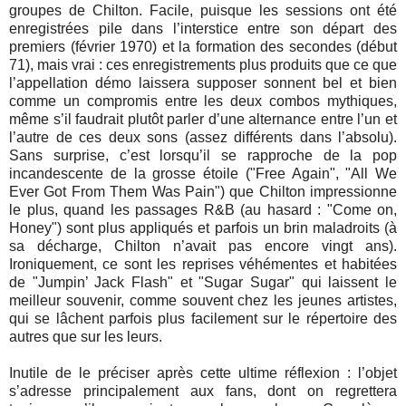
groupes de Chilton. Facile, puisque les sessions ont été
enregistrées pile dans l’interstice entre son départ des
premiers (février 1970) et la formation des secondes (début
71), mais vrai : ces enregistrements plus produits que ce que
l’appellation démo laissera supposer sonnent bel et bien
comme un compromis entre les deux combos mythiques,
même s’il faudrait plutôt parler d’une alternance entre l’un et
l’autre de ces deux sons (assez différents dans l’absolu).
Sans surprise, c’est lorsqu’il se rapproche de la pop
incandescente de la grosse étoile ("Free Again", "All We
Ever Got From Them Was Pain") que Chilton impressionne
le plus, quand les passages R&B (au hasard : "Come on,
Honey") sont plus appliqués et parfois un brin maladroits (à
sa décharge, Chilton n’avait pas encore vingt ans).
Ironiquement, ce sont les reprises véhémentes et habitées
de "Jumpin’ Jack Flash" et "Sugar Sugar" qui laissent le
meilleur souvenir, comme souvent chez les jeunes artistes,
qui se lâchent parfois plus facilement sur le répertoire des
autres que sur les leurs.
Inutile de le préciser après cette ultime réflexion : l’objet
s’adresse principalement aux fans, dont on regrettera