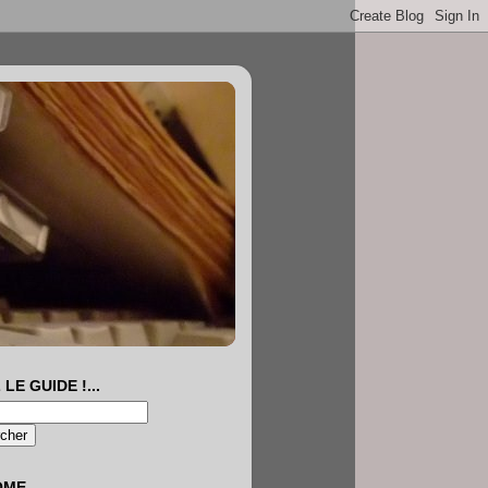
 LE GUIDE !...
OME