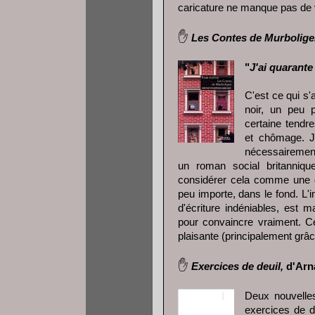
caricature ne manque pas de 
✋
Les Contes de Murbolig
"
J'ai quarant
C'est ce qui s'
noir, un peu 
certaine tendr
et chômage. J
nécessairement
un roman social britanniqu
considérer cela comme une q
peu importe, dans le fond. L'i
d'écriture indéniables, est 
pour convaincre vraiment. C
plaisante (principalement grâ
✋
Exercices de deuil,
d'Arna
Deux nouvelles
exercices de d