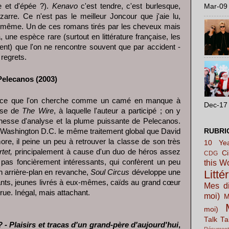
 et d'épée ?).
Kenavo
c'est tendre, c'est burlesque,
Mar-09 
izarre. Ce n'est pas le meilleur Joncour que j'aie lu,
 même. Un de ces romans tirés par les cheveux mais
 une espèce rare (surtout en littérature française, les
ent) que l'on ne rencontre souvent que par accident -
 regrets.
Pelecanos (2003)
rce que l'on cherche comme un camé en manque à
Dec-17 
tase de
The Wire
, à laquelle l'auteur a participé ; on y
finesse d'analyse et la plume puissante de Pelecanos.
à Washington D.C. le même traitement global que David
RUBRI
re, il peine un peu à retrouver la classe de son très
10 Yea
tet,
principalement à cause d'un duo de héros assez
C
CDG
 pas foncièrement intéressants, qui confèrent un peu
this W
En arrière-plan en revanche,
Soul Circus
développe une
Litté
nts, jeunes livrés à eux-mêmes, caïds au grand cœur
Mes di
rue. Inégal, mais attachant.
moi)
M
moi)
Talk Ta
- Plaisirs et tracas d'un grand-père d'aujourd'hui
,
Résurrect