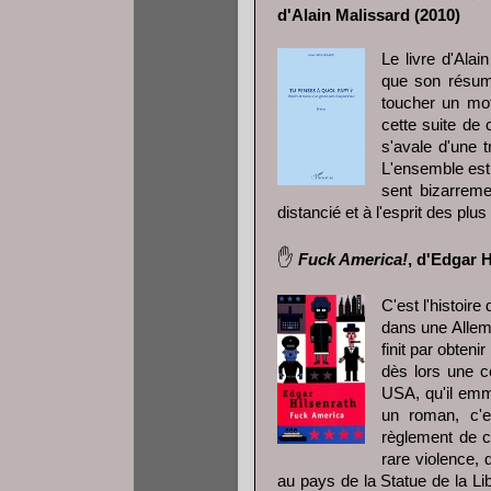
d'Alain Malissard (2010)
Le livre d'Ala
que son résum
toucher un mot
cette suite de 
s'avale d'une t
L'ensemble est 
sent bizarreme
distancié et à l'esprit des plus
✋
Fuck America!
, d'Edgar H
C'est l'histoire
dans une Allem
finit par obteni
dès lors une c
USA, qu'il emm
un roman, c'e
règlement de c
rare violence, 
au pays de la Statue de la Li