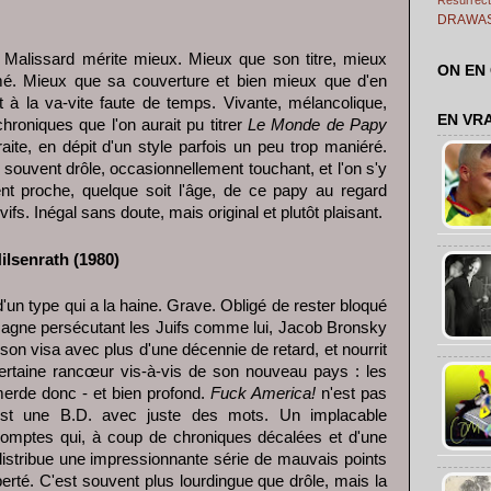
DRAWA
in Malissard mérite mieux. Mieux que son titre, mieux
ON EN
é. Mieux que sa couverture et bien mieux que d'en
 à la va-vite faute de temps. Vivante, mélancolique,
EN VR
chroniques que l'on aurait pu titrer
Le Monde de Papy
raite, en dépit d'un style parfois un peu trop maniéré.
souvent drôle, occasionnellement touchant, et l'on s'y
nt proche, quelque soit l'âge, de ce papy au regard
 vifs. Inégal sans doute, mais original et plutôt plaisant.
ilsenrath (1980)
 d'un type qui a la haine. Grave. Obligé de rester bloqué
agne persécutant les Juifs comme lui, Jacob Bronsky
r son visa avec plus d'une décennie de retard, et nourrit
ertaine rancœur vis-à-vis de son nouveau pays : les
erde donc - et bien profond.
Fuck America!
n'est pas
st une B.D. avec juste des mots. Un implacable
omptes qui, à coup de chroniques décalées et d'une
distribue une impressionnante série de mauvais points
berté. C'est souvent plus lourdingue que drôle, mais la