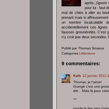
après, j'ignore
pour lui - faut d
mal de chien à aller au bou
prenant mais si affreusement 
un nombre incalculable de
accidentellement ces lignes 
fausses grossièretés. C'est g
n'y croit pas deux secondes. 
Publié par
Thomas Sinaeve
Catégories
Littérature
9 commentaires:
Kath
12 janvier 2012 
Thomas, je t'aime!
Grangé c'est une gross
été... Mais là pour celui
^^
jgarde le lien vers l'art