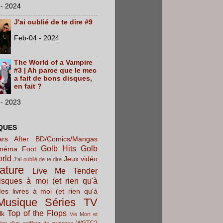
- 2024
J'ai oublié de te dire #9
Feb-04 - 2024
The World of a Vampire
#3 | Ah parce que le mec
a fait de bons disques,
en fait ?
- 2023
QUES
rs After
BD/Comics/Mangas
Golb Hits
Golb
inéma
Foot
orld
Jeux vidéo
J'ai oublié de te dire
rature
Live Me Tender
sques à moi (et rien qu'à
es livres à moi (et rien qu'à
Musique
Séries TV
Top of the Flops
lk
Vie Mort et
WGTC?
ion d'un coiffeur de province