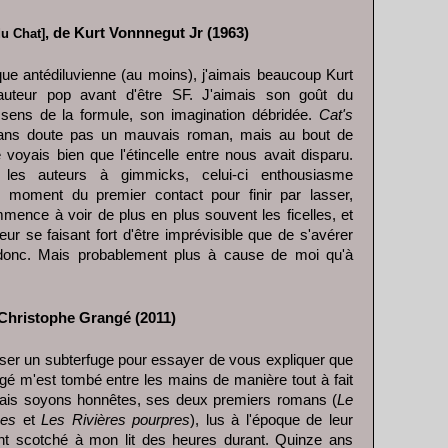
, de Kurt Vonnnegut Jr (1963)
u Chat]
e antédiluvienne (au moins), j'aimais beaucoup Kurt
auteur pop avant d'être SF. J'aimais son goût du
sens de la formule, son imagination débridée.
Cat's
ans doute pas un mauvais roman, mais au bout de
 voyais bien que l'étincelle entre nous avait disparu.
es auteurs à gimmicks, celui-ci enthousiasme
 moment du premier contact pour finir par lasser,
mence à voir de plus en plus souvent les ficelles, et
teur se faisant fort d'être imprévisible que de s'avérer
donc. Mais probablement plus à cause de moi qu'à
-Christophe Grangé (2011)
liser un subterfuge pour essayer de vous expliquer que
gé m'est tombé entre les mains de manière tout à fait
Mais soyons honnêtes, ses deux premiers romans (
Le
nes
et
Les Rivières pourpres
), lus à l'époque de leur
ent scotché à mon lit des heures durant. Quinze ans