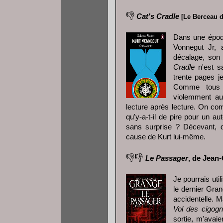
👎
Cat's Cradle
[Le Berceau d
Dans une époqu
Vonnegut Jr, 
décalage, son 
Cradle
n'est s
trente pages je
Comme tous l
violemment au
lecture après lecture. On com
qu'y-a-t-il de pire pour un au
sans surprise ? Décevant, 
cause de Kurt lui-même.
👎
👎
Le Passager
, de Jean
Je pourrais uti
le dernier Gran
accidentelle. 
Vol des cigog
sortie, m'avai