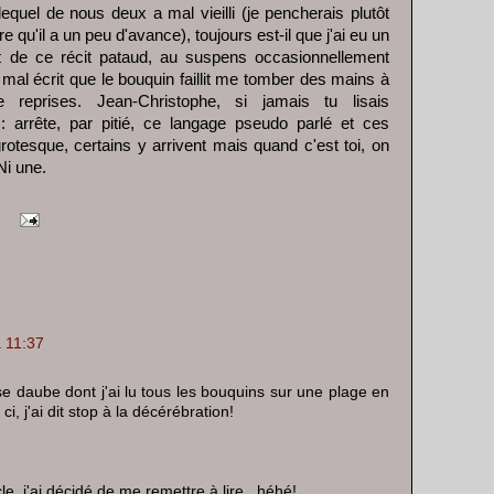
 lequel de nous deux a mal vieilli (je pencherais plutôt
ire qu'il a un peu d'avance), toujours est-il que j'ai eu un
t de ce récit pataud, au suspens occasionnellement
mal écrit que le bouquin faillit me tomber des mains à
 reprises. Jean-Christophe, si jamais tu lisais
: arrête, par pitié, ce langage pseudo parlé et ces
rotesque, certains y arrivent mais quand c'est toi, on
Ni une.
à 11:37
e daube dont j'ai lu tous les bouquins sur une plage en
 ci, j'ai dit stop à la décérébration!
icle, j'ai décidé de me remettre à lire.. héhé!