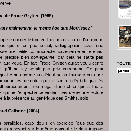
verve.
en
, de Frode Grytten (1999)
e ans maintenant, le même âge que Morrissey.
"
appelle donner le ton, en l'occurrence celui d'un roman
poétique et un peu social, radiographiant avec une
esse une petite communauté norvégienne entre ennui
e précise bien
norvégienne
, car cela ne saute pas
 aux yeux. En fait, Frode Grytten aurait voulu écrire
TOUTE
e qu'il ne s'y serait pas pris autrement. On peut
ualité ou comme un défaut selon l'humeur du jour ;
mportant est de noter que ce livre, en dépit de qualités
malheureusement trop inégal d'une chronique à l'autre
e qui ne l'empêche cependant pas d'être une lecture
ce à la présence au générique des Smiths, soit).
ud Cathrine (2004)
 parallèles, deux deuils en exercice (plus que des
euil) reposant sur le même constat : le deuil impose