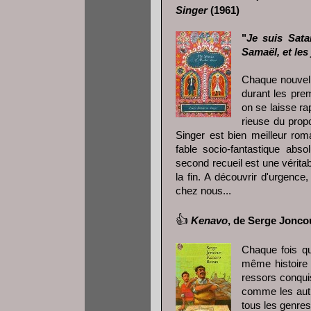
Singer
(1961)
"
Je suis Sat
Samaël, et les 
Chaque nouvelle
durant les pre
on se laisse ra
rieuse du prop
Singer est bien meilleur rom
fable socio-fantastique abso
second recueil est une vérita
la fin. A découvrir d'urgence
chez nous...
👍
Kenavo
, de Serge Jonco
Chaque fois qu
même histoire :
ressors conqui
comme les autr
tous les genres