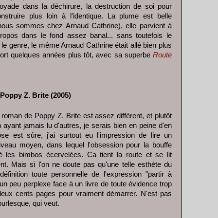
noyade dans la déchirure, la destruction de soi pour
struire plus loin à l'identique. La plume est belle
nous sommes chez Arnaud Cathrine), elle parvient à
opos dans le fond assez banal... sans toutefois le
le genre, le même Arnaud Cathrine était allé bien plus
s fort quelques années plus tôt, avec sa superbe
Route
 Poppy Z. Brite (2005)
e roman de Poppy Z. Brite est assez différent, et plutôt
 ayant jamais lu d'autres, je serais bien en peine d'en
se est sûre, j'ai surtout eu l'impression de lire un
veau moyen, dans lequel l'obsession pour la bouffe
é les bimbos écervelées. Ca tient la route et se lit
nt. Mais si l'on ne doute pas qu'une telle esthète du
éfinition toute personnelle de l'expression "partir à
re un peu perplexe face à un livre de toute évidence trop
 deux cents pages pour vraiment démarrer. N'est pas
burlesque, qui veut.