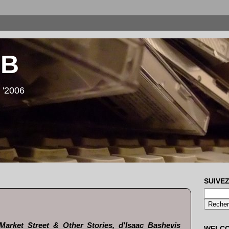
LB
 '2006
SUIVEZ
arket Street & Other Stories, d'Isaac Bashevis
WELC