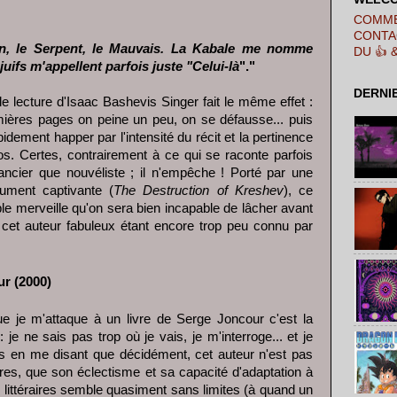
COMME
CONTA
an, le Serpent, le Mauvais. La Kabale me nomme
DU 👍 
juifs m'appellent parfois juste "Celui-là
"."
DERNI
 lecture d'Isaac Bashevis Singer fait le même effet :
mières pages on peine un peu, on se défausse... puis
pidement happer par l'intensité du récit et la pertinence
os. Certes, contrairement à ce qui se raconte parfois
ancier que nouvéliste ; il n'empêche ! Porté par une
lument captivante (
The Destruction of Kreshev
), ce
ble merveille qu'on sera bien incapable de lâcher avant
, cet auteur fabuleux étant encore trop peu connu par
ur (2000)
e je m'attaque à un livre de Serge Joncour c'est la
 je ne sais pas trop où je vais, je m'interroge... et je
s en me disant que décidément, cet auteur n'est pas
es, que son éclectisme et sa capacité d'adaptation à
 littéraires semble quasiment sans limites (à quand un