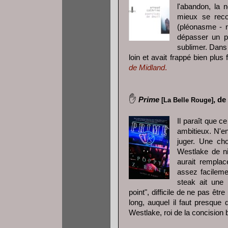
l'abandon, la 
mieux se recon
(pléonasme - 
dépasser un pr
sublimer. Dans 
loin et avait frappé bien plu
de Midland
.
✋
Prime
, de
[La Belle Rouge]
Il paraît que c
ambitieux. N'en
juger. Une cho
Westlake de ni
aurait remplac
assez facileme
steak ait une d
point", difficile de ne pas êt
long, auquel il faut presque
Westlake, roi de la concision 