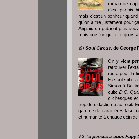
roman de cape
c'est parfois b
mais c'est un bonheur quand
qu'on aime justement pour ça,
Anglais en publient plus souv
mais que l'on quitte toujours à
👍
Soul Circus
, de George 
On y vient pa
retrouver l'ex
reste pour la 
Faisant subir 
Simon à Baltimo
culte
D.C. Quar
clichesques et
trop de didactisme au récit. 
gamme de caractères fascina
et humanité à chaque coin de 
👍
Tu penses à quoi, Papy ? 