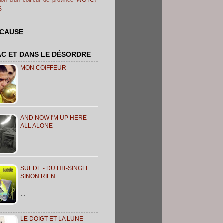
S
 CAUSE
AC ET DANS LE DÉSORDRE
MON COIFFEUR
…
AND NOW I'M UP HERE
ALL ALONE
…
SUEDE - DU HIT-SINGLE
SINON RIEN
…
LE DOIGT ET LA LUNE -