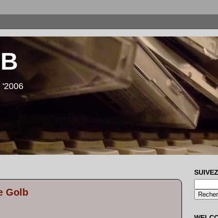
LB
 '2006
SUIVEZ
e Golb
WELC