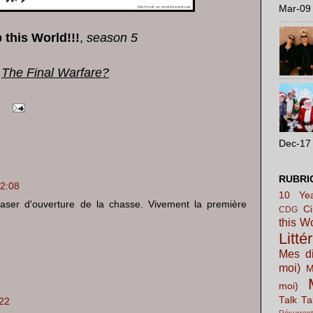
Mar-09 
 this World!!!
,
season 5
The Final Warfare?
...
Dec-17 
RUBRI
12:08
10 Yea
teaser d'ouverture de la chasse. Vivement la première
C
CDG
this W
Litté
Mes di
moi)
M
moi)
Talk Ta
:22
Résurrect