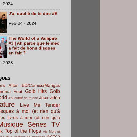
- 2024
J'ai oublié de te dire #9
Feb-04 - 2024
The World of a Vampire
#3 | Ah parce que le mec
a fait de bons disques,
en fait ?
- 2023
QUES
rs After
BD/Comics/Mangas
Golb Hits
Golb
inéma
Foot
orld
Jeux vidéo
J'ai oublié de te dire
rature
Live Me Tender
sques à moi (et rien qu'à
es livres à moi (et rien qu'à
Musique
Séries TV
Top of the Flops
lk
Vie Mort et
WGTC?
ion d'un coiffeur de province