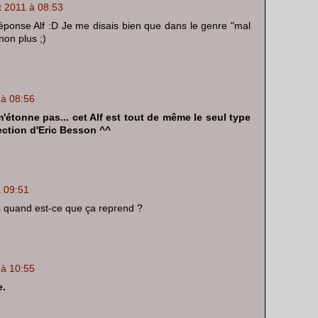
t 2011 à 08:53
réponse Alf :D Je me disais bien que dans le genre "mal
non plus ;)
 à 08:56
'étonne pas... cet Alf est tout de même le seul type
rection d'Eric Besson ^^
à 09:51
s quand est-ce que ça reprend ?
 à 10:55
e.