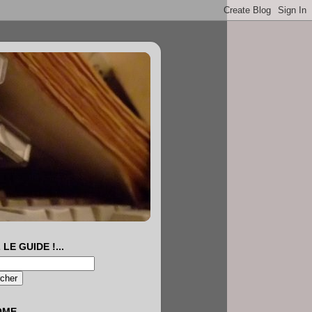
 LE GUIDE !...
OME