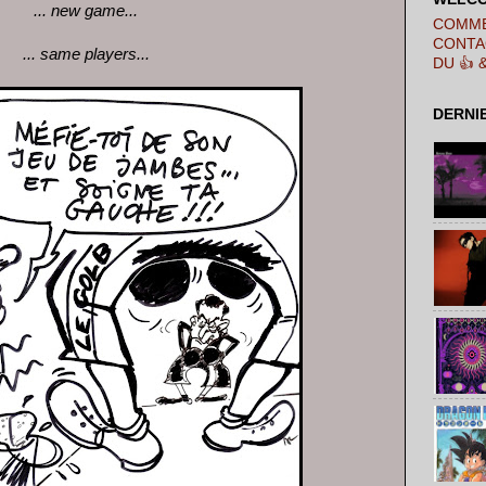
... new game...
COMME
CONTA
... same players...
DU 👍 
DERNI