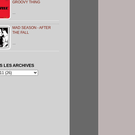
GROOVY THING
…
MAD SEASON - AFTER
THE FALL
…
S LES ARCHIVES