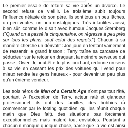
Le premier essaie de refaire sa vie après un divorce. Le
second refuse de vieillir. Le troisième subit toujours
l'influence néfaste de son père. Ils sont tous un peu lâches,
un peu veules, un peu nostalgiques. Très infantiles aussi,
bien sûr, comme le disait avec humour Jacques Sternberg
("
Quand on a passé la cinquantaine, on régresse à peu près
sur tous les plans, sauf celui des regrets.
") Chacun à sa
manière cherche un dérivatif : Joe joue en tentant vainement
de ressentir le grand frisson ; Terry traîne sa carcasse de
séducteur sur le retour en draguant la moindre serveuse qui
passe ; Owen Jr, peut-être le plus touchant, redonne un sens
à sa vie en cassant les prix des voitures qu'il vend pour
mieux rendre les gens heureux - pour devenir un peu plus
qu'un énième vendeur.
Les trois héros de
Men of a Certain Age
n'ont pas tout râté,
pourtant. A l'exception de Terry, acteur raté et glandeur
professionnel, ils ont des familles, des hobbies (à
commencer par le footing quotidien, qui les réunit chaque
matin que Dieu fait), des situations pas forcément
exceptionnnelles mais malgré tout enviables. Pourtant à
chacun il manque quelque chose, parce que la vie est ainsi