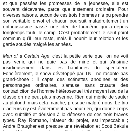
et que passées les promesses de la jeunesse, elle est
souvent décevante, parce que tristement ordinaire. Pour
diverses raisons, aucun de ces trois hommes n'a pu prendre
son véritable envol et chacun poursuit maladroitement un
enthousiasme passé, une idée de lui-même qui a depuis
longtemps foutu le camp. C'est probablement le seul point
commun qu'il leur reste, mais il nourrit leur relation et les
garde soudés malgré les années.
Men of a Certain Age
, c'est la petite série que l'on ne voit
pas venir, qui ne paie pas de mine et qui s'insinue
insidieusement dans les habitudes du spectateur.
Foncièrement, le show développé par TNT ne raconte pas
grand-chose : il capte des scénettes anodines et des
personnages ordinaires, s'amuse sans cruauté des
contradiction de l'homme hétérosexuel très moyen issu de la
classe on ne peut plus moyenne. Rien qui mérite de sauter
au plafond, mais cela marche, presque malgré nous. Le trio
d'acteurs n'y est évidemment pas pour rien, qui donne corps
avec subtilité et dérision à la détresse de ces trois braves
types. Ray Romano, iniateur du projet, est impeccable ;
Andre Braugher est presque une révélation et Scott Bakula