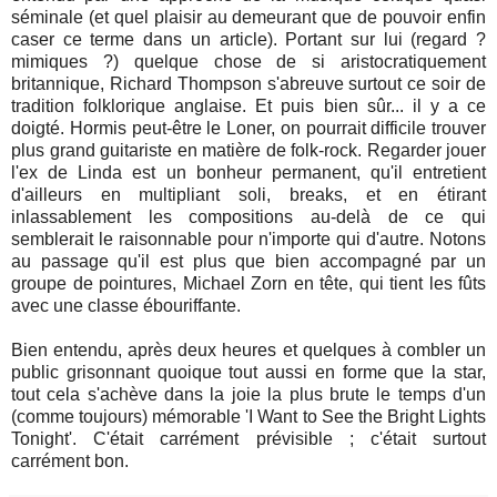
séminale (et quel plaisir au demeurant que de pouvoir enfin
caser ce terme dans un article). Portant sur lui (regard ?
mimiques ?) quelque chose de si aristocratiquement
britannique, Richard Thompson s'abreuve surtout ce soir de
tradition folklorique anglaise. Et puis bien sûr... il y a ce
doigté. Hormis peut-être le Loner, on pourrait difficile trouver
plus grand guitariste en matière de folk-rock. Regarder jouer
l'ex de Linda est un bonheur permanent, qu'il entretient
d'ailleurs en multipliant soli, breaks, et en étirant
inlassablement les compositions au-delà de ce qui
semblerait le raisonnable pour n'importe qui d'autre. Notons
au passage qu'il est plus que bien accompagné par un
groupe de pointures, Michael Zorn en tête, qui tient les fûts
avec une classe ébouriffante.
Bien entendu, après deux heures et quelques à combler un
public grisonnant quoique tout aussi en forme que la star,
tout cela s'achève dans la joie la plus brute le temps d'un
(comme toujours) mémorable 'I Want to See the Bright Lights
Tonight'. C'était carrément prévisible ; c'était surtout
carrément bon.