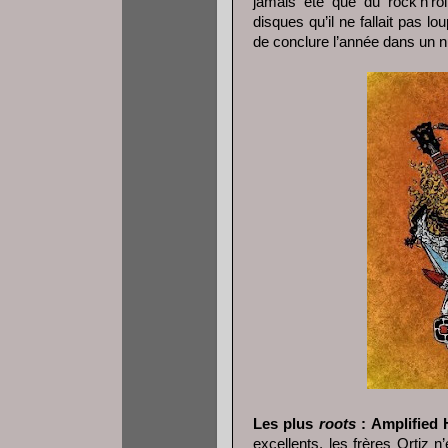
jamais été que du rock’n'rol
disques qu’il ne fallait pas l
de conclure l’année dans un n
Les plus
roots
: Amplified 
excellents, les frères Ortiz n