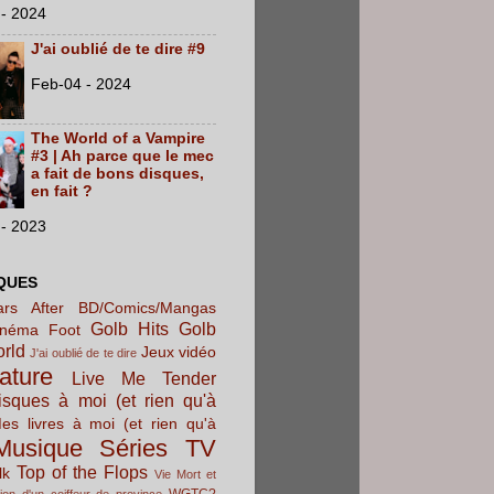
- 2024
J'ai oublié de te dire #9
Feb-04 - 2024
The World of a Vampire
#3 | Ah parce que le mec
a fait de bons disques,
en fait ?
- 2023
QUES
rs After
BD/Comics/Mangas
Golb Hits
Golb
inéma
Foot
orld
Jeux vidéo
J'ai oublié de te dire
rature
Live Me Tender
sques à moi (et rien qu'à
es livres à moi (et rien qu'à
Musique
Séries TV
Top of the Flops
lk
Vie Mort et
WGTC?
ion d'un coiffeur de province