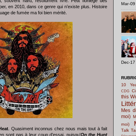
l, souvent hard, résolument îvre. Petit florilège des
Mar-09 
ouper, en 2010, dans ce genre qui n’existe plus. Histoire
uage de fumée ma foi bien mérité.
Dec-17 
RUBRI
10 Yea
C
CDG
this W
Litté
Mes di
moi)
M
moi)
Heat
. Quasiment inconnus chez nous mais tout à fait
Talk Ta
’en sont pas à leur coup d’essai, puisqu’
On the Hunt
Résurrect