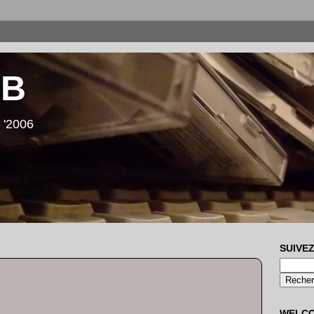
LB
 '2006
SUIVEZ
WELC