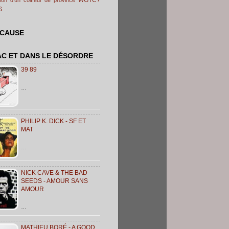
S
 CAUSE
AC ET DANS LE DÉSORDRE
39 89
…
PHILIP K. DICK - SF ET
MAT
…
NICK CAVE & THE BAD
SEEDS - AMOUR SANS
AMOUR
…
MATHIEU BORÉ - A GOOD