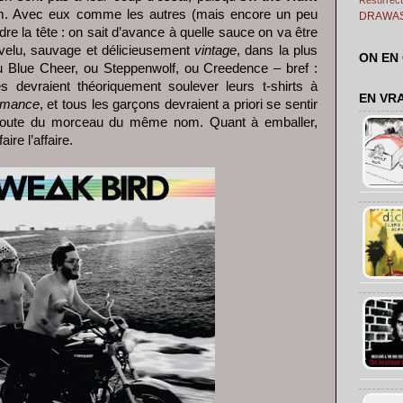
um. Avec eux comme les autres (mais encore un peu
DRAWA
dre la tête : on sait d’avance à quelle sauce on va être
 velu, sauvage et délicieusement
vintage
, dans la plus
ON EN
u Blue Cheer, ou Steppenwolf, ou Creedence – bref :
les devraient théoriquement soulever leurs t-shirts à
EN VR
omance
, et tous les garçons devraient a priori se sentir
coute du morceau du même nom. Quant à emballer,
aire l’affaire.