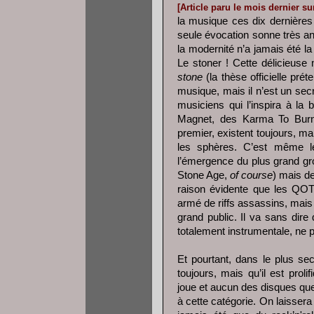
[Article paru le mois dernier su
la musique ces dix dernières
seule évocation sonne très an
la modernité n’a jamais été la
Le stoner ! Cette délicieuse 
stone
(la thèse officielle pré
musique, mais il n’est un sec
musiciens qui l’inspira à l
Magnet, des Karma To Burn,
premier, existent toujours, ma
les sphères. C’est même le
l’émergence du plus grand gr
Stone Age,
of course
) mais de
raison évidente que les QOT
armé de riffs assassins, mai
grand public. Il va sans dir
totalement instrumentale, n
Et pourtant, dans le plus se
toujours, mais qu’il est proli
joue et aucun des disques que
à cette catégorie. On laissera