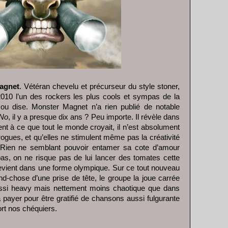
Magnet
. Vétéran chevelu et précurseur du style stoner,
0 l’un des rockers les plus cools et sympas de la
 ou dise. Monster Magnet n’a rien publié de notable
No
, il y a presque dix ans ? Peu importe. Il révèle dans
nt à ce que tout le monde croyait, il n’est absolument
rogues, et qu’elles ne stimulent même pas la créativité
l. Rien ne semblant pouvoir entamer sa cote d’amour
pas, on ne risque pas de lui lancer des tomates cette
vient dans une forme olympique. Sur ce tout nouveau
nd-chose d’une prise de tête, le groupe la joue carrée
ussi heavy mais nettement moins chaotique que dans
à payer pour être gratifié de chansons aussi fulgurante
ort nos chéquiers.