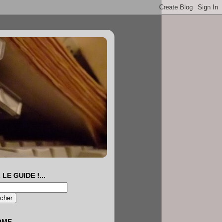
 LE GUIDE !...
OME