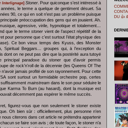
Stoner
. Pour quiconque s’est intéressé à
r
Interlignage
]
COMME
 années, le terme a quelque de gentiment désuet. Sa
CONTA
nées 90, ce qui en soit n’est pas un problème puisque
DU 👍 
 principale préoccupation des gens qui en jouaient. Ah.
musique, agressive, virile, hypnotique et totalement…
DERNI
tend que le terme
stoner
vient de l’aspect répétitif de la
ret pour personne que c’est surtout l’état physique des
a base). Ce bon vieux temps des Kyuss, des Monster
 Spiritual Beggars… groupes qui, à l’exception du
is dont on ne peut pas dire que la postérité aura tutoyé
 principal paradoxe du stoner que d’avoir permis
oupe de rock’n'roll de la décennie (les Queens Of The
 n’avoir jamais profité de son rayonnement. Pour cette
SA sont surtout un formidable orchestre pop, certes
s suffisamment
mainstream
dans le son pour séduire le
e que Karma To Burn (au hasard), dont la musique est
e pouvait décemment pas espérer le même succès.
cret, figurez-vous que non seulement le stoner existe
fique. Oh bien sûr : officiellement, plus personne n’en
 nous citerons dans cet article ne prétendra appartenir
 chacun se faire son avis ; de toute façon, le stoner n’a