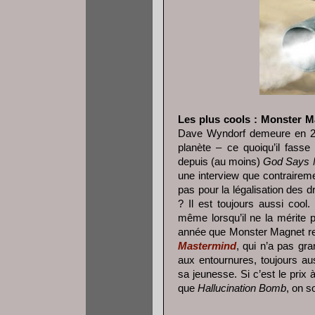
Les plus cools : Monster 
Dave Wyndorf demeure en 201
planète – ce quoiqu’il fasse
depuis (au moins)
God Says 
une interview que contraireme
pas pour la légalisation des d
? Il est toujours aussi coo
même lorsqu’il ne la mérite 
année que Monster Magnet re
Mastermind
, qui n’a pas gra
aux entournures, toujours a
sa jeunesse. Si c’est le prix 
que
Hallucination Bomb
, on s