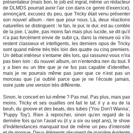
présentateur (mais bon, le job est ingrat, même un rédacteur
de DLMDS pourrait avoir l'air con dans ce genre d'exercice),
annonçant, excusez du peu, que Tricky était venu présenter
son nouvel album - rien que pour nous. Là, deux réactions
naturelles se distinguent : le fan, le pur, le dur, est au comble
de la joie. L'autre, pas moins fan mais plus lucide, se dit qu'il
n'a pas forcément envie de subir ça, dans la mesure où s'ils
restent classieux et intelligents, les derniers opus de Tricky
sont quand même très très loin des quatre ou cinq premiers.
Un débat intérieur s'entame dès lors, qui rassurez-vous n'ira
pas bien loin : du nouvel album, on n'entendra rien du tout. Il
y a bien eu un titre que je ne fus pas capable d'identifier,
mais je ne pourrais même pas jurer que ce n'est pas un
morceau que j'ai oublié parce que je ne l'écoute jamais,
voire juste une version très différente.
Sinon, le concert en lui-même ? Pas mal. Pas plus, mais pas
moins. Tricky et ses ouailles ont fait le taf, il y a eu de la
beuh, du groove et des beats, des tubes ('You Don't Wanna',
'Puppy Toy'). Rien à reprocher, sinon qu'en regard de la
dernière fois qu'on l'avait vu (il y a six ou sept ans), le show
d'Indétendances manquait tout de même un peu d'intensité
et de morgue. Deux éléments résument de manière évidente