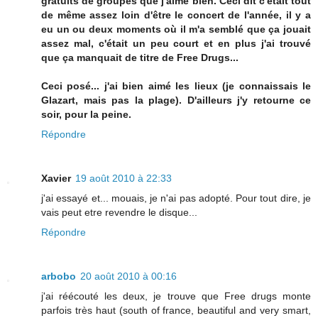
gratuits de groupes que j'aime bien. Ceci dit c'était tout
de même assez loin d'être le concert de l'année, il y a
eu un ou deux moments où il m'a semblé que ça jouait
assez mal, c'était un peu court et en plus j'ai trouvé
que ça manquait de titre de Free Drugs...
Ceci posé... j'ai bien aimé les lieux (je connaissais le
Glazart, mais pas la plage). D'ailleurs j'y retourne ce
soir, pour la peine.
Répondre
Xavier
19 août 2010 à 22:33
j'ai essayé et... mouais, je n'ai pas adopté. Pour tout dire, je
vais peut etre revendre le disque...
Répondre
arbobo
20 août 2010 à 00:16
j'ai réécouté les deux, je trouve que Free drugs monte
parfois très haut (south of france, beautiful and very smart,