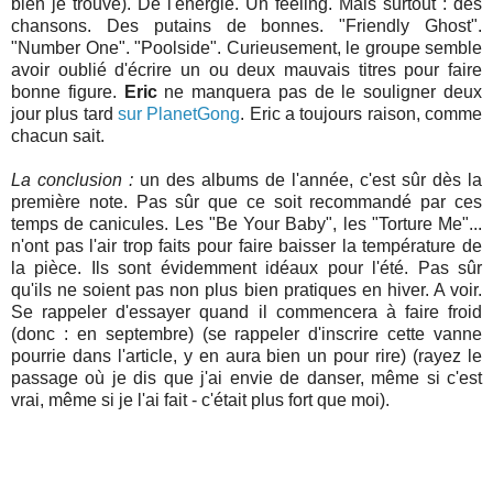
bien je trouve). De l'énergie. Un feeling. Mais surtout : des
chansons. Des putains de bonnes. "Friendly Ghost".
"Number One". "Poolside". Curieusement, le groupe semble
avoir oublié d'écrire un ou deux mauvais titres pour faire
bonne figure.
Eric
ne manquera pas de le souligner deux
jour plus tard
sur PlanetGong
. Eric a toujours raison, comme
chacun sait.
La conclusion :
un des albums de l'année, c'est sûr dès la
première note. Pas sûr que ce soit recommandé par ces
temps de canicules. Les "Be Your Baby", les "Torture Me"...
n'ont pas l'air trop faits pour faire baisser la température de
la pièce. Ils sont évidemment idéaux pour l'été. Pas sûr
qu'ils ne soient pas non plus bien pratiques en hiver. A voir.
Se rappeler d'essayer quand il commencera à faire froid
(donc : en septembre) (se rappeler d'inscrire cette vanne
pourrie dans l'article, y en aura bien un pour rire) (rayez le
passage où je dis que j'ai envie de danser, même si c'est
vrai, même si je l'ai fait - c'était plus fort que moi).