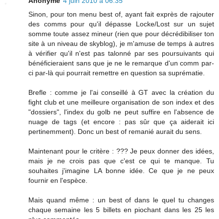
Anonyme
4 juin 2010 à 06:35
Sinon, pour ton menu best of, ayant fait exprès de rajouter
des comms pour qu'il dépasse Locke/Lost sur un sujet
somme toute assez mineur (rien que pour décrédibiliser ton
site à un niveau de skyblog), je m'amuse de temps à autres
à vérifier qu'il n'est pas talonné par ses poursuivants qui
bénéficieraient sans que je ne le remarque d'un comm par-
ci par-là qui pourrait remettre en question sa suprématie.
Brefle : comme je l'ai conseillé à GT avec la création du
fight club et une meilleure organisation de son index et des
"dossiers", l'index du golb ne peut suffire en l'absence de
nuage de tags (et encore : pas sûr que ça aiderait ici
pertinemment). Donc un best of remanié aurait du sens.
Maintenant pour le critère : ??? Je peux donner des idées,
mais je ne crois pas que c'est ce qui te manque. Tu
souhaites j'imagine LA bonne idée. Ce que je ne peux
fournir en l'espèce.
Mais quand même : un best of dans le quel tu changes
chaque semaine les 5 billets en piochant dans les 25 les