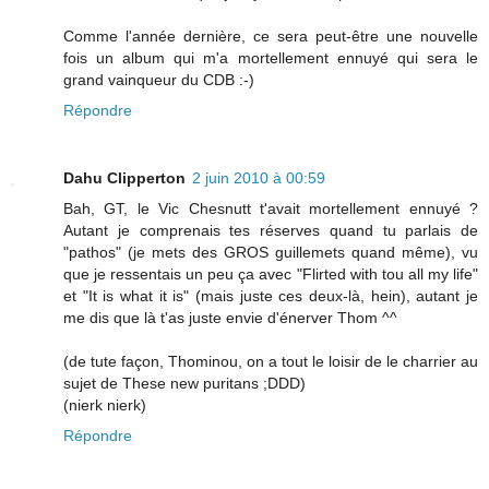
Comme l'année dernière, ce sera peut-être une nouvelle
fois un album qui m'a mortellement ennuyé qui sera le
grand vainqueur du CDB :-)
Répondre
Dahu Clipperton
2 juin 2010 à 00:59
Bah, GT, le Vic Chesnutt t'avait mortellement ennuyé ?
Autant je comprenais tes réserves quand tu parlais de
"pathos" (je mets des GROS guillemets quand même), vu
que je ressentais un peu ça avec "Flirted with tou all my life"
et "It is what it is" (mais juste ces deux-là, hein), autant je
me dis que là t'as juste envie d'énerver Thom ^^
(de tute façon, Thominou, on a tout le loisir de le charrier au
sujet de These new puritans ;DDD)
(nierk nierk)
Répondre