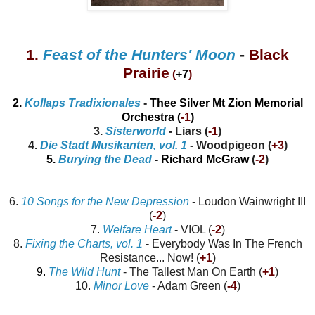
1.
Feast of the Hunters' Moon
-
Black
Prairie
(
+7
)
2.
Kollaps Tradixionales
-
Thee Silver Mt Zion Memorial
Orchestra
(
-1
)
3.
Sisterworld
- Liars (
-1
)
4.
Die Stadt Musikanten, vol. 1
- Woodpigeon (
+3
)
5.
Burying the Dead
- Richard McGraw
(
-2
)
6.
10 Songs for the New Depression
- Loudon Wainwright III
(
-2
)
7.
Welfare Heart
- VIOL (
-2
)
8.
Fixing the Charts, vol. 1
- Everybody Was In The French
Resistance... Now! (
+1
)
9.
The Wild Hunt
- The Tallest Man On Earth
(
+1
)
10.
Minor Love
- Adam Green
(
-4
)