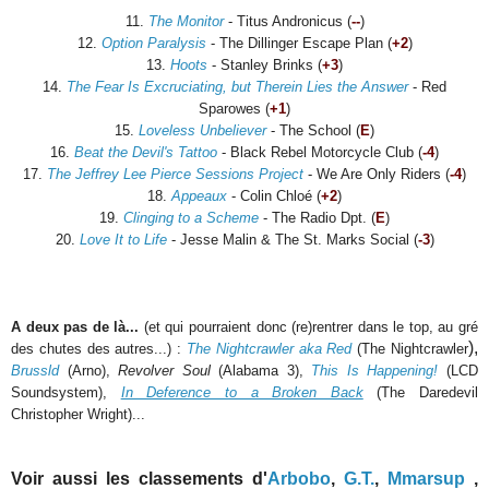
11.
The Monitor
- Titus Andronicus (
--
)
12.
Option Paralysis
- The Dillinger Escape Plan (
+2
)
13.
Hoots
- Stanley Brinks (
+3
)
14.
The Fear Is Excruciating, but Therein Lies the Answer
- Red
Sparowes (
+1
)
15.
Loveless Unbeliever
- The School (
E
)
16.
Beat the Devil's Tattoo
- Black Rebel Motorcycle Club (
-4
)
17.
The Jeffrey Lee Pierce Sessions Project
- We Are Only Riders
(
-4
)
18.
Appeaux
- Colin Chloé
(
+2
)
19.
Clinging to a Scheme
- The Radio Dpt. (
E
)
20.
Love It to Life
- Jesse Malin & The St. Marks Social (
-3
)
A deux pas de là...
(et qui pourraient donc (re)rentrer dans le top, au gré
),
des chutes des autres...) :
The Nightcrawler aka Red
(The Nightcrawler
Brussld
(Arno),
Revolver Soul
(Alabama 3),
This Is Happening!
(LCD
Soundsystem),
In Deference to a Broken Back
(The Daredevil
Christopher Wright)...
Voir aussi les classements d'
Arbobo
,
G.T.
,
Mmarsup
,