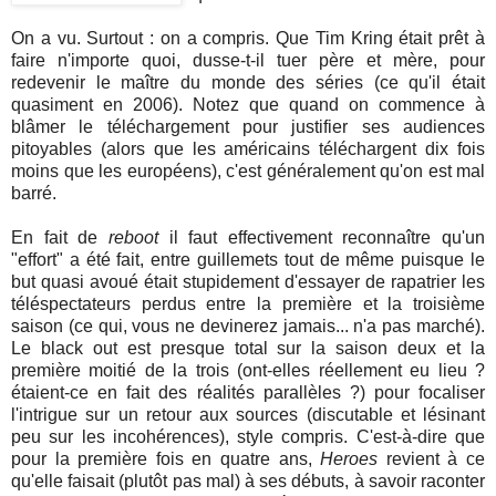
On a vu. Surtout : on a compris. Que Tim Kring était prêt à
faire n'importe quoi, dusse-t-il tuer père et mère, pour
redevenir le maître du monde des séries (ce qu'il était
quasiment en 2006). Notez que quand on commence à
blâmer le téléchargement pour justifier ses audiences
pitoyables (alors que les américains téléchargent dix fois
moins que les européens), c'est généralement qu'on est mal
barré.
En fait de
reboot
il faut effectivement reconnaître qu'un
"effort" a été fait, entre guillemets tout de même puisque le
but quasi avoué était stupidement d'essayer de rapatrier les
téléspectateurs perdus entre la première et la troisième
saison (ce qui, vous ne devinerez jamais... n'a pas marché).
Le black out est presque total sur la saison deux et la
première moitié de la trois (ont-elles réellement eu lieu ?
étaient-ce en fait des réalités parallèles ?) pour focaliser
l'intrigue sur un retour aux sources (discutable et lésinant
peu sur les incohérences), style compris. C'est-à-dire que
pour la première fois en quatre ans,
Heroes
revient à ce
qu'elle faisait (plutôt pas mal) à ses débuts, à savoir raconter