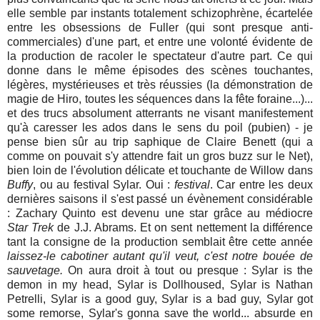
elle semble par instants totalement schizophrène, écartelée
entre les obsessions de Fuller (qui sont presque anti-
commerciales) d'une part, et entre une volonté évidente de
la production de racoler le spectateur d'autre part. Ce qui
donne dans le même épisodes des scènes touchantes,
légères, mystérieuses et très réussies (la démonstration de
magie de Hiro, toutes les séquences dans la fête foraine...)...
et des trucs absolument atterrants ne visant manifestement
qu'à caresser les ados dans le sens du poil (pubien) - je
pense bien sûr au trip saphique de Claire Benett (qui a
comme on pouvait s'y attendre fait un gros buzz sur le Net),
bien loin de l'évolution délicate et touchante de Willow dans
Buffy
, ou au festival Sylar. Oui :
festival
. Car entre les deux
dernières saisons il s'est passé un évènement considérable
: Zachary Quinto est devenu une star grâce au médiocre
Star Trek
de J.J. Abrams. Et on sent nettement la différence
tant la consigne de la production semblait être cette année
laissez-le cabotiner autant qu'il veut, c'est notre bouée de
sauvetage.
On aura droit à tout ou presque : Sylar is the
demon in my head, Sylar is Dollhoused, Sylar is Nathan
Petrelli, Sylar is a good guy, Sylar is a bad guy, Sylar got
some remorse, Sylar's gonna save the world... absurde en