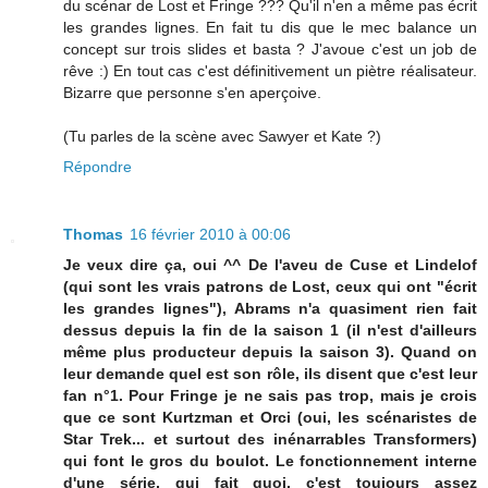
du scénar de Lost et Fringe ??? Qu'il n'en a même pas écrit
les grandes lignes. En fait tu dis que le mec balance un
concept sur trois slides et basta ? J'avoue c'est un job de
rêve :) En tout cas c'est définitivement un piètre réalisateur.
Bizarre que personne s'en aperçoive.
(Tu parles de la scène avec Sawyer et Kate ?)
Répondre
Thomas
16 février 2010 à 00:06
Je veux dire ça, oui ^^ De l'aveu de Cuse et Lindelof
(qui sont les vrais patrons de Lost, ceux qui ont "écrit
les grandes lignes"), Abrams n'a quasiment rien fait
dessus depuis la fin de la saison 1 (il n'est d'ailleurs
même plus producteur depuis la saison 3). Quand on
leur demande quel est son rôle, ils disent que c'est leur
fan n°1. Pour Fringe je ne sais pas trop, mais je crois
que ce sont Kurtzman et Orci (oui, les scénaristes de
Star Trek... et surtout des inénarrables Transformers)
qui font le gros du boulot. Le fonctionnement interne
d'une série, qui fait quoi, c'est toujours assez