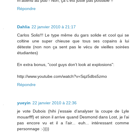
m'attend au pub ! Non, ça c'est juste pas possible !!
Répondre
Dahlia
22 janvier 2010 à 21:17
Carlos Solis!!! Le type même du gars solide et cool qui se
coltine une super chieuse que tous ses copains à lui
déteste (non non ça sent pas le vécu de vieilles soirées
étudiantes)
En extra bonus, "cool guys don't look at explosions":
http://www.youtube.com/watch?v=Sqz5dbs5zmo
Répondre
yueyin
22 janvier 2010 à 22:36
je vote Dubois (hihi j'essaie d'analyser la coupe de Lyle
mouarfff) et sinon il arrive quand Desmond dans Lost, je l'ai
pas encore vu et il a l'air... euh... intéressant comme
personnage :-))))