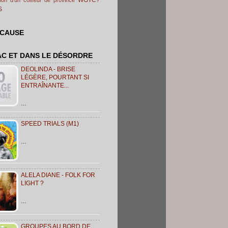
S
 CAUSE
AC ET DANS LE DÉSORDRE
DEOLINDA - BRISE
LÉGÈRE, POURTANT SI
ENTRAÎNANTE...
…
SPEED TRIALS (M1)
…
ALELA DIANE - FOLK FOR
LIGHT ?
…
GROUPES AU BORD DE