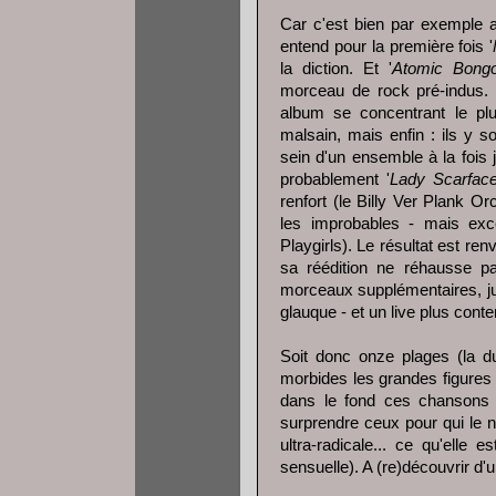
Car c'est bien par exemple 
entend pour la première fois '
la diction. Et '
Atomic Bong
morceau de rock pré-indus. P
album se concentrant le pl
malsain, mais enfin : ils y so
sein d'un ensemble à la fois 
probablement '
Lady Scarfac
renfort (le Billy Ver Plank Or
les improbables - mais exc
Playgirls). Le résultat est ren
sa réédition ne réhausse 
morceaux supplémentaires, jus
glauque - et un live plus cont
Soit donc onze plages (la du
morbides les grandes figures 
dans le fond ces chansons 
surprendre ceux pour qui le
ultra-radicale... ce qu'elle
sensuelle). A (re)découvrir d'