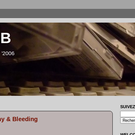
LB
 '2006
SUIVEZ
my & Bleeding
WELC