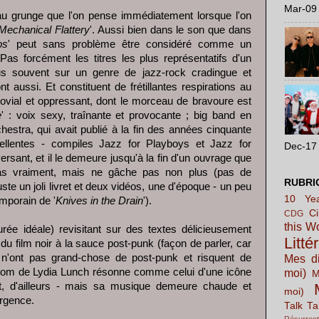
Mar-09 
au grunge que l'on pense immédiatement lorsque l'on
Mechanical Flattery
'. Aussi bien dans le son que dans
os
' peut sans problème être considéré comme un
as forcément les titres les plus représentatifs d'un
us souvent sur un genre de jazz-rock cradingue et
nt aussi. Et constituent de frétillantes respirations au
jovial et oppressant, dont le morceau de bravoure est
e
' : voix sexy, traînante et provocante ; big band en
chestra, qui avait publié à la fin des années cinquante
ellentes - compiles Jazz for Playboys et Jazz for
Dec-17 
versant, et il le demeure jusqu'à la fin d'un ouvrage que
pas vraiment, mais ne gâche pas non plus (pas de
RUBRI
te un joli livret et deux vidéos, une d'époque - un peu
10 Yea
emporain de '
Knives in the Drain
').
C
CDG
this W
rée idéale) revisitant sur des textes délicieusement
Litté
du film noir à la sauce post-punk (façon de parler, car
n'ont pas grand-chose de post-punk et risquent de
Mes di
 nom de Lydia Lunch résonne comme celui d'une icône
moi)
M
 est, d'ailleurs - mais sa musique demeure chaude et
moi)
urgence.
Talk Ta
Résurrect