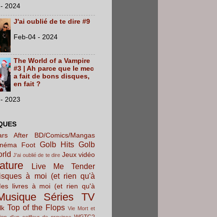
- 2024
J'ai oublié de te dire #9
Feb-04 - 2024
The World of a Vampire
#3 | Ah parce que le mec
a fait de bons disques,
en fait ?
- 2023
QUES
rs After
BD/Comics/Mangas
Golb Hits
Golb
inéma
Foot
orld
Jeux vidéo
J'ai oublié de te dire
rature
Live Me Tender
sques à moi (et rien qu'à
es livres à moi (et rien qu'à
Musique
Séries TV
Top of the Flops
lk
Vie Mort et
WGTC?
ion d'un coiffeur de province