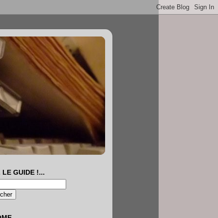
 LE GUIDE !...
OME