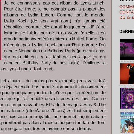
Je ne connaissais pas cet album de
Lydia Lunch
.
COMME
Pour être franc, je ne connais pas la plupart des
CONTA
albums de Lydia Lunch. Comme tout le monde.
DU 👍 
Lydia Koch (de son vrai nom) n'a jamais été
réhabilitée comme elle aurait logiquement dû l'être
DERNI
lorsque ce fut le tour de la no wave (qu'elle a en
grande partie inventée) d'entrer au Hall of Fame. On
n'écoute pas Lydia Lunch aujourd'hui comme l'on
écoute Neubauten ou Birthday Party (je ne suis pas
sûr cela dit qu'il y ait tant de gens que ça qui
écoutent Birthday Party de nos jours). D'ailleurs la
pas Lydia Lunch. Tout court.
et album... du moins pas vraiment ; j'en avais déjà
me déjà entendu. Pas acheté ni vraiment intensivement
 pourquoi quand j'ai décidé d'évoquer sa réédition. Je
nt que je l'ai écouté des dizaines des fois. Car ce
 sûr eu un peu avant les EPs de Teenage Jesus & The
oins féroce (elle n'a que 20 ans) est tout simplement
d'une puissance incroyable, un sommet façon cabaret
épareillerait pas dans la discothèque d'un fan de Tom
 qui ne gâte rien, très en avance sur son temps.