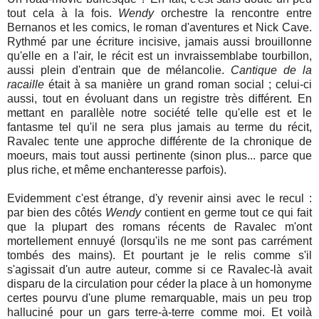
tout cela à la fois.
Wendy
orchestre la rencontre entre
Bernanos et les comics, le roman d'aventures et Nick Cave.
Rythmé par une écriture incisive, jamais aussi brouillonne
qu'elle en a l'air, le récit est un invraissemblabe tourbillon,
aussi plein d'entrain que de mélancolie.
Cantique de la
racaille
était à sa manière un grand roman social ; celui-ci
aussi, tout en évoluant dans un registre très différent. En
mettant en parallèle notre société telle qu'elle est et le
fantasme tel qu'il ne sera plus jamais au terme du récit,
Ravalec tente une approche différente de la chronique de
moeurs, mais tout aussi pertinente (sinon plus... parce que
plus riche, et même enchanteresse parfois).
Evidemment c'est étrange, d'y revenir ainsi avec le recul :
par bien des côtés
Wendy
contient en germe tout ce qui fait
que la plupart des romans récents de Ravalec m'ont
mortellement ennuyé (lorsqu'ils ne me sont pas carrément
tombés des mains). Et pourtant je le relis comme s'il
s'agissait d'un autre auteur, comme si ce Ravalec-là avait
disparu de la circulation pour céder la place à un homonyme
certes pourvu d'une plume remarquable, mais un peu trop
halluciné pour un gars terre-à-terre comme moi. Et voilà