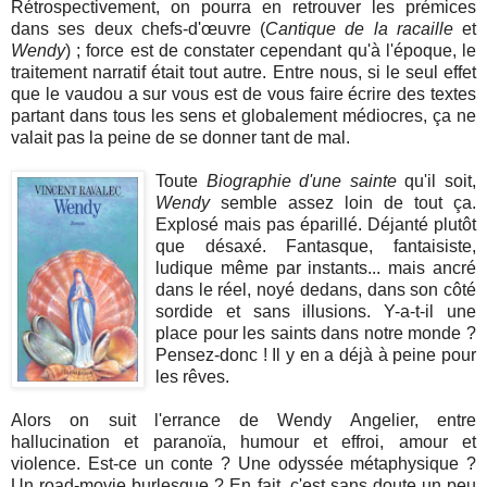
Rétrospectivement, on pourra en retrouver les prémices
dans ses deux chefs-d'œuvre (
Cantique de la racaille
et
Wendy
) ; force est de constater cependant qu'à l'époque, le
traitement narratif était tout autre. Entre nous, si le seul effet
que le vaudou a sur vous est de vous faire écrire des textes
partant dans tous les sens et globalement médiocres, ça ne
valait pas la peine de se donner tant de mal.
Toute
Biographie d'une sainte
qu'il soit,
Wendy
semble assez loin de tout ça.
Explosé mais pas éparillé. Déjanté plutôt
que désaxé. Fantasque, fantaisiste,
ludique même par instants... mais ancré
dans le réel, noyé dedans, dans son côté
sordide et sans illusions. Y-a-t-il une
place pour les saints dans notre monde ?
Pensez-donc ! Il y en a déjà à peine pour
les rêves.
Alors on suit l'errance de Wendy Angelier, entre
hallucination et paranoïa, humour et effroi, amour et
violence. Est-ce un conte ? Une odyssée métaphysique ?
Un road-movie burlesque ? En fait, c'est sans doute un peu