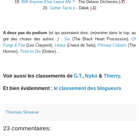
19.
Will Anyone Else Leave Me ?
- The Delano Orchestra (
-7
)
20.
Gütter Tactics
- Dälek
(
-1
)
A deux pas du podium
(et qui pourraient donc (re)rentrer dans le top, au
gré des chutes des autres...) :
Six
(The Black Heart Procession),
Of
Fungi & Foe
(Les Claypool),
Lhasa
(Lhasa de Sela),
Primary Colours
(The
Horrors)
,
Time to Die
(Dodos)
...
Voir aussi les classements de
G.T.
,
Nyko
&
Thierry
.
Et bien évidemment :
le classement des blogueurs
...
Thomas Sinaeve
23 commentaires: