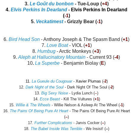
3.
Le Goût du bonbon
- Tue-Loup (
+4
)
4.
Elvis Perkins In Dearland
-
Elvis Perkins In
Dearland
(
-1
)
5.
Veckatimest
- Grizzly Bear (
-1
)
6.
Bird Head Son
- Anthony Joseph & The Spasm Band (
+1
)
7.
Love Boat
- VIOL (
+1
)
8.
Humbug
- Arctic Monkeys (
+3
)
9.
Aleph at Hallucinatory Mountain
- Current 93 (
-4
)
10
.
La Superbe
- Benjamin Biolay (
E
)
11.
La Gueule du Cougouar
-
Xavier Plumas
(
-2
)
12.
Dark Night of the Soul
- Dark Night Of The Soul (
-2
)
13.
Big Sexy Noise
- Lydia Lunch (
)
--
14.
Ecce Beast
- Kill The Vultures (
+1
)
15.
Willie & The Wheels
- Willie Nelson & Asleep At The Wheel (
-1
)
16.
The Pains Of Being Pure At Heart
- The Pains Of Being Pure At Heart
(
--
)
17.
Further Complications
- Jarvis Cocker (
--
)
18.
The Babel Inside Was Terrible
- We Insist! (
--
)