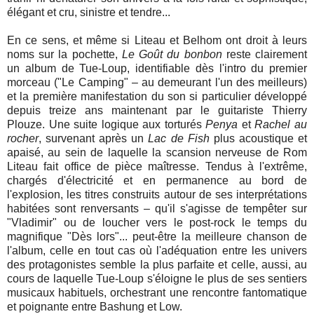
élégant et cru, sinistre et tendre...
En ce sens, et même si Liteau et Belhom ont droit à leurs
noms sur la pochette,
Le Goût du bonbon
reste clairement
un album de Tue-Loup, identifiable dès l'intro du premier
morceau ("Le Camping" – au demeurant l'un des meilleurs)
et la première manifestation du son si particulier développé
depuis treize ans maintenant par le guitariste Thierry
Plouze. Une suite logique aux torturés
Penya
et
Rachel au
rocher
, survenant après un
Lac de Fish
plus acoustique et
apaisé, au sein de laquelle la scansion nerveuse de Rom
Liteau fait office de pièce maîtresse. Tendus à l'extrême,
chargés d'électricité et en permanence au bord de
l'explosion, les titres construits autour de ses interprétations
habitées sont renversants – qu'il s'agisse de tempêter sur
"Vladimir" ou de loucher vers le post-rock le temps du
magnifique "Dès lors"... peut-être la meilleure chanson de
l'album, celle en tout cas où l'adéquation entre les univers
des protagonistes semble la plus parfaite et celle, aussi, au
cours de laquelle Tue-Loup s'éloigne le plus de ses sentiers
musicaux habituels, orchestrant une rencontre fantomatique
et poignante entre Bashung et Low.