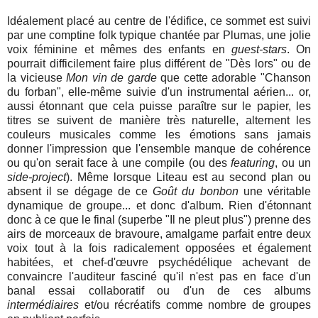
Idéalement placé au centre de l'édifice, ce sommet est suivi
par une comptine folk typique chantée par Plumas, une jolie
voix féminine et mêmes des enfants en
guest-stars
. On
pourrait difficilement faire plus différent de "Dès lors" ou de
la vicieuse
Mon vin de garde
que cette adorable "Chanson
du forban", elle-même suivie d'un instrumental aérien... or,
aussi étonnant que cela puisse paraître sur le papier, les
titres se suivent de manière très naturelle, alternent les
couleurs musicales comme les émotions sans jamais
donner l'impression que l'ensemble manque de cohérence
ou qu'on serait face à une compile (ou des
featuring
, ou un
side-project
). Même lorsque Liteau est au second plan ou
absent il se dégage de ce
Goût du bonbon
une véritable
dynamique de groupe... et donc d'album. Rien d'étonnant
donc à ce que le final (superbe "Il ne pleut plus") prenne des
airs de morceaux de bravoure, amalgame parfait entre deux
voix tout à la fois radicalement opposées et également
habitées, et chef-d'œuvre psychédélique achevant de
convaincre l'auditeur fasciné qu'il n'est pas en face d'un
banal essai collaboratif ou d'un de ces albums
intermédiaires
et/ou récréatifs comme nombre de groupes