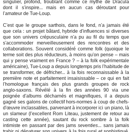
singulier, profond, troublant comme ce mythe de Dracula
dont il s'inspire... mais en aucun cas déroutant pour
l'amateur de Tue-Loup.
C'est que le groupe sarthois, dans le fond, n'a jamais été
que cela : un projet bâtard, hybride d'influences si diverses
que son univers crépusculaire n'a pu au fil du temps que
s'accommoder merveilleusement des rencontres et des
collaborations. Souvent considéré comme folk (quoique le
terme soit des plus réducteurs, à moins qu'on pense – mais
qui y pense vraiment en France ? – à la folk expérimentale
américaine), Tue-Loup a depuis longtemps pris l'habitude de
se transformer, de défricher... à la fois reconnaissable à la
première note et parfaitement insaisissable – ce qui en fait
l'homologue français des plus grands groupes de rock
anglo-saxons. Révélé à la fin des années 90 via une
poignée d'albums décharnés et magnifiques, il a depuis
gagné ses galons de collectif hors-normes à coup de chefs-
d'œuvre inclassables, parvenant à incorporer ici un piano, là
un slameur (l'excellent Rom Liteau, justement de retour au
casting cette année), sautant du rock sombre à la folk
intimiste en passant par des jams
seventies
... sans jamais
trahir ni dénaturer son univers à la fois rural et sophistiqué,