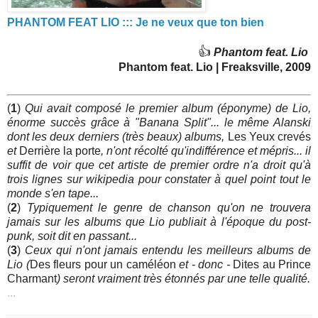
PHANTOM FEAT LIO ::: Je ne veux que ton bien
👍
Phantom feat. Lio
Phantom feat. Lio | Freaksville, 2009
(
1
)
Qui avait composé le premier album (éponyme) de Lio,
énorme succès grâce à "Banana Split"... le même Alanski
dont les deux derniers (très beaux) albums,
Les Yeux crevés
et
Derrière la porte
, n'ont récolté qu'indifférence et mépris... il
suffit de voir que cet artiste de premier ordre n'a droit qu'à
trois lignes sur wikipedia pour constater à quel point tout le
monde s'en tape...
(
2
)
Typiquement le genre de chanson qu'on ne trouvera
jamais sur les albums que Lio publiait à l'époque du post-
punk, soit dit en passant...
(
3
)
Ceux qui n'ont jamais entendu les meilleurs albums de
Lio (
Des fleurs pour un caméléon
et - donc -
Dites au Prince
Charmant
) seront vraiment très étonnés par une telle qualité.
...