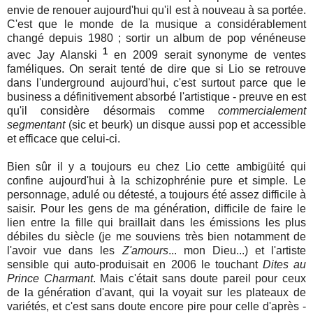
envie de renouer aujourd'hui qu'il est à nouveau à sa portée.
C'est que le monde de la musique a considérablement
changé depuis 1980 ; sortir un album de pop vénéneuse
1
avec Jay Alanski
en 2009 serait synonyme de ventes
faméliques. On serait tenté de dire que si Lio se retrouve
dans l'underground aujourd'hui, c'est surtout parce que le
business a définitivement absorbé l'artistique - preuve en est
qu'il considère désormais comme
commercialement
segmentant
(sic et beurk) un disque aussi pop et accessible
et efficace que celui-ci.
Bien sûr il y a toujours eu chez Lio cette ambigüité qui
confine aujourd'hui à la schizophrénie pure et simple. Le
personnage, adulé ou détesté, a toujours été assez difficile à
saisir. Pour les gens de ma génération, difficile de faire le
lien entre la fille qui braillait dans les émissions les plus
débiles du siècle (je me souviens très bien notamment de
l'avoir vue dans les
Z'amours
... mon Dieu...) et l'artiste
sensible qui auto-produisait en 2006 le touchant
Dites au
Prince Charmant
. Mais c'était sans doute pareil pour ceux
de la génération d'avant, qui la voyait sur les plateaux de
variétés, et c'est sans doute encore pire pour celle d'après -