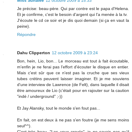
Miss Sunalee
12 octobre 2009 à 15:33
Je précise: beau-père. Qui par contre est le papa d'Helena.
Et je confirme, c'est le besoin d'argent qui l'a menée à la tv.
J'écoute le cd ce soir et je dis quoi demain (si ça en vaut la
peine).
Répondre
Dahu Clipperton
12 octobre 2009 à 23:24
Bon, hein, Lio, bon... Le morceau est tout à fait écoutable,
m'enfin je ne ferai pas l'effort d'écouter le disque en entier.
Mais c'est sûr que ce n'est pas la cruche que ses vieux
tubes crétins peuvent laisser imaginer. Et je me souviens
d'une interview de Lawrence (de Felt), dans laquelle il disait
être amoureux de Lio (c'était pour en rajouter sur la caution
"indé / underground" ;-))
Et Jay Alansky, tout le monde s'en fout pas...
En fait, on est deux à ne pas s'en foutre (je me sens moins
seul^^).
C'est très beau, "Les yeux crevés", je ne savais pas qu'il