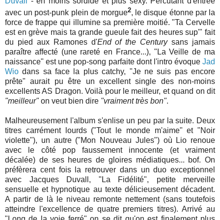
Duvall
- en moins sordide et plus sexy. Percutant d'entrée
2
avec un post-punk plein de morgue
, le disque étonne par la
force de frappe qui illumine sa première moitié. "Ta Cervelle
est en grève mais ta grande gueule fait des heures sup'" fait
du pied aux Ramones d'
End of the Century
sans jamais
paraître affecté (une rareté en France...), "La Veille de ma
naissance" est une pop-song parfaite dont l'intro évoque
Jad
Wio
dans sa face la plus catchy, "Je ne suis pas encore
prête" aurait pu être un excellent single des non-moins
excellents AS Dragon. Voilà pour le meilleur, et quand on dit
"meilleur"
on veut bien dire
"vraiment très bon"
.
Malheureusement l'album s'enlise un peu par la suite. Deux
titres carrément lourds ("Tout le monde m'aime" et "Noir
violette"), un autre ("Mon Nouveau Jules") où Lio renoue
avec le côté pop faussement innocente (et vraiment
décalée) de ses heures de gloires médiatiques... bof. On
préfèrera cent fois la retrouver dans un duo exceptionnel
avec Jacques Duvall, "La Fidélité", petite merveille
sensuelle et hypnotique au texte délicieusement décadent.
A partir de là le niveau remonte nettement (sans toutefois
atteindre l'excellence de quatre premiers titres). Arrivé au
"Long de la voie ferré" on se dit qu'on est finalement plus