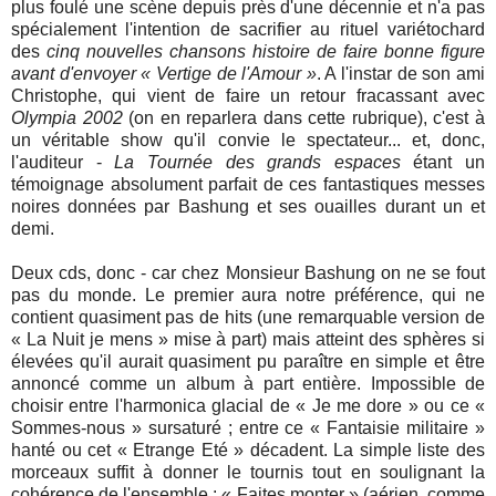
plus foulé une scène depuis près d'une décennie et n'a pas
spécialement l'intention de sacrifier au rituel variétochard
des
cinq nouvelles chansons histoire de faire bonne figure
avant d'envoyer « Vertige de l'Amour »
. A l'instar de son ami
Christophe, qui vient de faire un retour fracassant avec
Olympia 2002
(on en reparlera dans cette rubrique), c'est à
un véritable show qu'il convie le spectateur... et, donc,
l'auditeur -
La Tournée des grands espaces
étant un
témoignage absolument parfait de ces fantastiques messes
noires données par Bashung et ses ouailles durant un et
demi.
Deux cds, donc - car chez Monsieur Bashung on ne se fout
pas du monde. Le premier aura notre préférence, qui ne
contient quasiment pas de hits (une remarquable version de
« La Nuit je mens » mise à part) mais atteint des sphères si
élevées qu'il aurait quasiment pu paraître en simple et être
annoncé comme un album à part entière. Impossible de
choisir entre l'harmonica glacial de « Je me dore » ou ce «
Sommes-nous » sursaturé ; entre ce « Fantaisie militaire »
hanté ou cet « Etrange Eté » décadent. La simple liste des
morceaux suffit à donner le tournis tout en soulignant la
cohérence de l'ensemble : « Faites monter » (aérien, comme