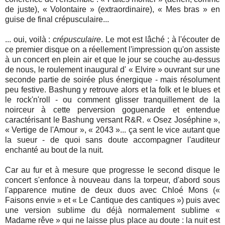
de juste), « Volontaire » (extraordinaire), « Mes bras » en
guise de final crépusculaire...
... oui, voilà :
crépusculaire
. Le mot est lâché ; à l'écouter de
ce premier disque on a réellement l'impression qu'on assiste
à un concert en plein air et que le jour se couche au-dessus
de nous, le roulement inaugural d' « Elvire » ouvrant sur une
seconde partie de soirée plus énergique - mais résolument
peu festive. Bashung y retrouve alors et la folk et le blues et
le rock'n'roll - ou comment glisser tranquillement de la
noirceur à cette perversion goguenarde et entendue
caractérisant le Bashung versant R&R. « Osez Joséphine »,
« Vertige de l'Amour », « 2043 »... ça sent le vice autant que
la sueur - de quoi sans doute accompagner l'auditeur
enchanté au bout de la nuit.
Car au fur et à mesure que progresse le second disque le
concert s'enfonce à nouveau dans la torpeur, d'abord sous
l'apparence mutine de deux duos avec Chloé Mons («
Faisons envie » et « Le Cantique des cantiques ») puis avec
une version sublime du déjà normalement sublime «
Madame rêve » qui ne laisse plus place au doute : la nuit est