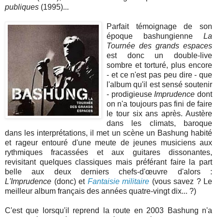
publiques
(1995)...
Parfait témoignage de son
époque bashungienne
La
Tournée des grands espaces
est donc un double-live
sombre et torturé, plus encore
- et ce n'est pas peu dire - que
l'album qu'il est sensé soutenir
- prodigieuse
Imprudence
dont
on n'a toujours pas fini de faire
le tour six ans après. Austère
dans les climats, baroque
dans les interprétations, il met un scène un Bashung habité
et rageur entouré d'une meute de jeunes musiciens aux
rythmiques fracassées et aux guitares dissonantes,
revisitant quelques classiques mais préférant faire la part
belle aux deux derniers chefs-d'œuvre d'alors :
L'Imprudence
(donc) et
Fantaisie militaire
(vous savez ? Le
meilleur album français des années quatre-vingt dix... ?)
C'est que lorsqu'il reprend la route en 2003 Bashung n'a