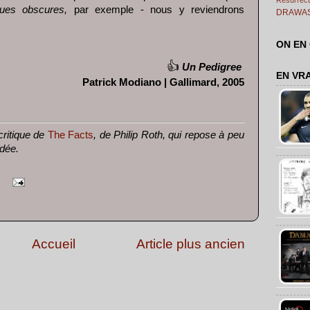
ues obscures,
par exemple - nous y reviendrons
DRAWA
ON EN
👍
Un Pedigree
EN VR
Patrick Modiano | Gallimard, 2005
critique de
The Facts
, de Philip Roth, qui repose à peu
dée.
Accueil
Article plus ancien