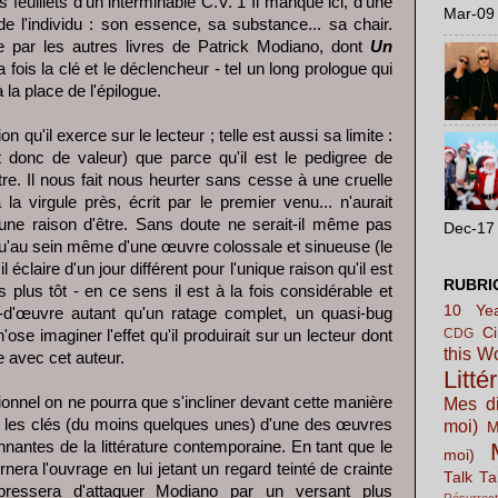
 feuillets d'un interminable C.V. 1 Il manque ici, d'une
Mar-09 
 de l'individu : son essence, sa substance... sa chair.
e par les autres livres de Patrick Modiano, dont
Un
 fois la clé et le déclencheur - tel un long prologue qui
 la place de l'épilogue.
on qu'il exerce sur le lecteur ; telle est aussi sa limite :
 donc de valeur) que parce qu'il est le pedigree de
e. Il nous fait nous heurter sans cesse à une cruelle
a virgule près, écrit par le premier venu... n'aurait
ne raison d'être. Sans doute ne serait-il même pas
Dec-17 
qu'au sein même d'une œuvre colossale et sinueuse (le
claire d'un jour différent pour l'unique raison qu'il est
RUBRI
 plus tôt - en ce sens il est à la fois considérable et
10 Yea
d'œuvre autant qu'un ratage complet, un quasi-bug
C
CDG
se imaginer l'effet qu'il produirait sur un lecteur dont
this W
e avec cet auteur.
Litté
onnel on ne pourra que s'incliner devant cette manière
Mes di
rer les clés (du moins quelques unes) d'une des œuvres
moi)
M
nnantes de la littérature contemporaine. En tant que le
moi)
era l'ouvrage en lui jetant un regard teinté de crainte
Talk Ta
mpressera d'attaquer Modiano par un versant plus
Résurrect