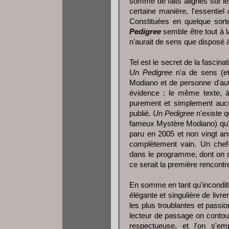
somme de faits alignés sur les
certaine manière, l'essentiel
Constituées en quelque sort
Pedigree
semble être tout à la
n'aurait de sens que disposé à
Tel est le secret de la fascinati
Un Pedigree
n'a de sens (et
Modiano et de personne d'autr
évidence : le même texte, à l
purement et simplement aucu
publié.
Un Pedigree
n'existe 
fameux Mystère Modiano) qu'il é
paru en 2005 et non vingt ans
complètement vain. Un chef-
dans le programme, dont on n'o
ce serait la première rencontr
En somme en tant qu'inconditi
élégante et singulière de liv
les plus troublantes et passio
lecteur de passage on contourn
respectueuse, et l'on s'e