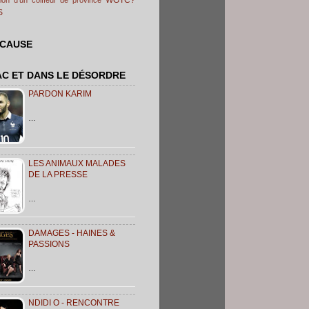
S
 CAUSE
AC ET DANS LE DÉSORDRE
PARDON KARIM
…
LES ANIMAUX MALADES
DE LA PRESSE
…
DAMAGES - HAINES &
PASSIONS
…
NDIDI O - RENCONTRE