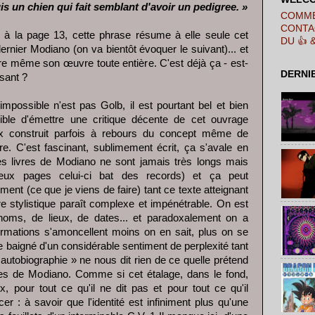
is un chien qui fait semblant d'avoir un pedigree. »
COMME
CONTA
 à la page 13, cette phrase résume à elle seule cet
DU 👍 
ernier Modiano (on va bientôt évoquer le suivant)... et
re même son œuvre toute entière. C'est déjà ça - est-
DERNI
isant ?
impossible n'est pas Golb, il est pourtant bel et bien
ible d'émettre une critique décente de cet ouvrage
ux construit parfois à rebours du concept même de
ture. C'est fascinant, sublimement écrit, ça s'avale en
es livres de Modiano ne sont jamais très longs mais
eux pages celui-ci bat des records) et ça peut
iment (ce que je viens de faire) tant ce texte atteignant
 stylistique paraît complexe et impénétrable. On est
oms, de lieux, de dates... et paradoxalement on a
formations s'amoncellent moins on en sait, plus on se
rme baigné d'un considérable sentiment de perplexité tant
 autobiographie » ne nous dit rien de ce quelle prétend
ines de Modiano. Comme si cet étalage, dans le fond,
ux, pour tout ce qu'il ne dit pas et pour tout ce qu'il
r : à savoir que l'identité est infiniment plus qu'une