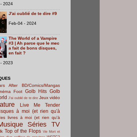
- 2024
J'ai oublié de te dire #9
Feb-04 - 2024
The World of a Vampire
#3 | Ah parce que le mec
a fait de bons disques,
en fait ?
- 2023
QUES
rs After
BD/Comics/Mangas
Golb Hits
Golb
inéma
Foot
orld
Jeux vidéo
J'ai oublié de te dire
rature
Live Me Tender
sques à moi (et rien qu'à
es livres à moi (et rien qu'à
Musique
Séries TV
Top of the Flops
lk
Vie Mort et
WGTC?
ion d'un coiffeur de province