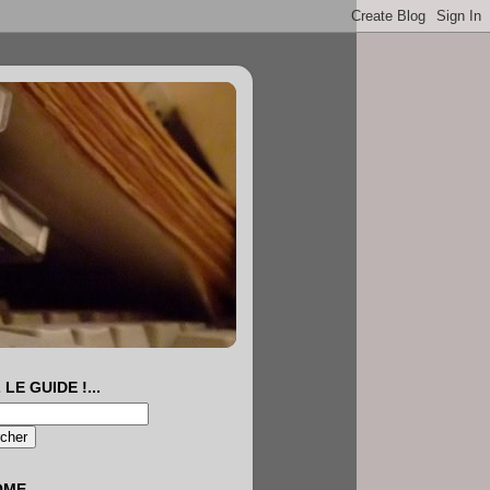
 LE GUIDE !...
OME