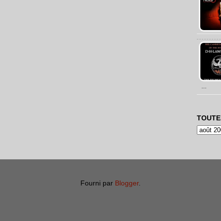
…
TOUTE
Fourni par
Blogger
.