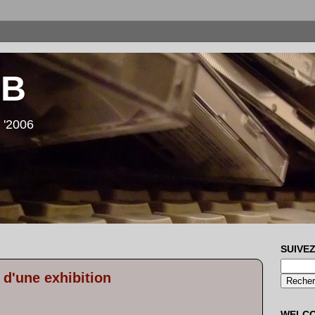
LB
 '2006
SUIVEZ
 d'une exhibition
WELC