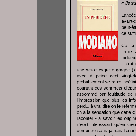
« Je su
Lancée
avant-d
peut-êt
ce suff
Car si 
imposs
tortue
littéra
une seule exquise gorgée (l
avec à peine cent vingt-d
probablement se relire indéfin
pourtant des sommets d'épure
assommé par foultitude de n
l'impression que plus les in
perd... à vrai dire on le refe
on a la sensation que cette «
raconter - à savoir les orig
n'était intéressant qu'en cre
démontre sans jamais l'énonce