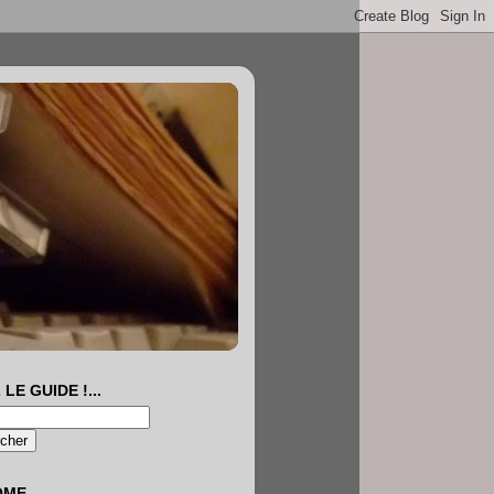
 LE GUIDE !...
OME