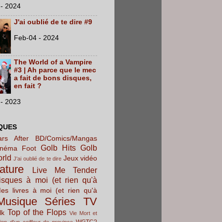
- 2024
J'ai oublié de te dire #9
Feb-04 - 2024
The World of a Vampire
#3 | Ah parce que le mec
a fait de bons disques,
en fait ?
- 2023
QUES
rs After
BD/Comics/Mangas
Golb Hits
Golb
inéma
Foot
orld
Jeux vidéo
J'ai oublié de te dire
rature
Live Me Tender
sques à moi (et rien qu'à
es livres à moi (et rien qu'à
Musique
Séries TV
Top of the Flops
lk
Vie Mort et
WGTC?
ion d'un coiffeur de province