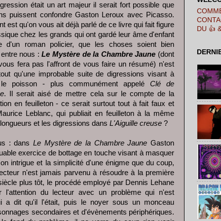
igression était un art majeur il serait fort possible que
COMME
ns puissent confondre Gaston Leroux avec Picasso.
CONTA
ant est qu'on vous ait déjà parlé de ce livre qui fait figure
DU 👍 
ssique chez les grands qui ont gardé leur âme d'enfant
d'un roman policier, que les choses soient bien
DERNI
 entre nous :
Le Mystère de la Chambre Jaune
(dont
vous fera pas l'affront de vous faire un résumé) n'est
tout qu'une improbable suite de digressions visant à
 le poisson - plus communément appelé
Clé de
me
. Il serait aisé de mettre cela sur le compte de la
tion en feuilleton - ce serait surtout tout à fait faux et
urice Leblanc, qui publiait en feuilleton à la même
 longueurs et les digressions dans
L'Aiguille creuse
?
us : dans
Le Mystère de la Chambre Jaune
Gaston
able exercice de bottage en touche visant à masquer
son intrigue et la simplicité d'une énigme que du coup,
ecteur n'est jamais parvenu à résoudre à la première
siècle plus tôt, le procédé employé par Dennis Lehane
 l'attention du lecteur avec un problème qui n'est
i a dit qu'il l'était, puis le noyer sous un monceau
ersonnages secondaires et d'évènements périphériques.