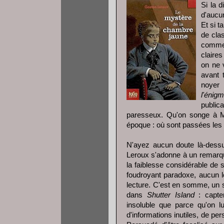
Si la d
d'aucu
Et si t
de cla
comme 
claires
on ne 
avant 
noyer
l'énig
publica
paresseux. Qu'on songe à Ma
époque : où sont passées les
N'ayez aucun doute là-dess
Leroux s'adonne à un remarqu
la faiblesse considérable de 
foudroyant paradoxe, aucun l
lecture. C'est en somme, un 
dans
Shutter Island
: capter
insoluble que parce qu'on lu
d'informations inutiles, de p