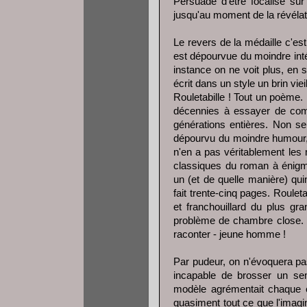
Persuadé d'être focalisé sur
jusqu'au moment de la révélati
Le revers de la médaille c'es
est dépourvue du moindre inté
instance on ne voit plus, en s
écrit dans un style un brin vi
Rouletabille ! Tout un poème.
décennies à essayer de com
générations entières. Non se
dépourvu du moindre humour, ma
n'en a pas véritablement le
classiques du roman à énig
un (et de quelle manière) qu
fait trente-cinq pages. Rouleta
et franchouillard du plus gr
problème de chambre close. O
raconter - jeune homme !
Par pudeur, on n'évoquera pas
incapable de brosser un sem
modèle agrémentait chaque 
quasiment tout ce que l'imagin