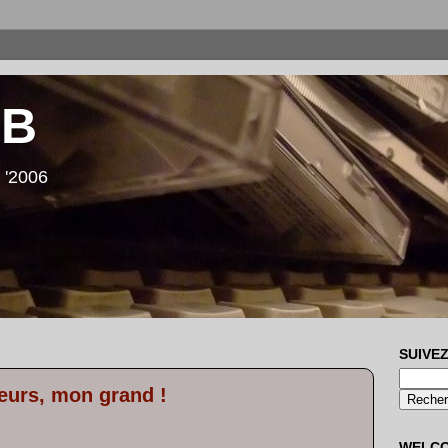
LB
 '2006
SUIVEZ
lleurs, mon grand !
WELC