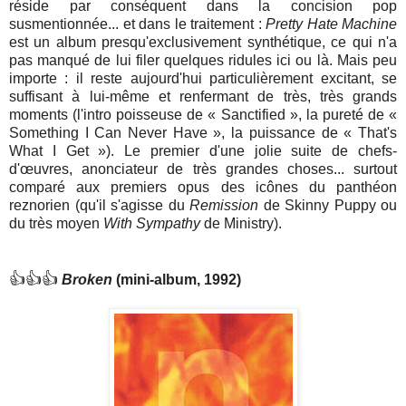
réside par conséquent dans la concision pop
susmentionnée... et dans le traitement :
Pretty Hate Machine
est un album presqu'exclusivement synthétique, ce qui n'a
pas manqué de lui filer quelques ridules ici ou là. Mais peu
importe : il reste aujourd'hui particulièrement excitant, se
suffisant à lui-même et renfermant de très, très grands
moments (l'intro poisseuse de « Sanctified », la pureté de «
Something I Can Never Have », la puissance de « That's
What I Get »). Le premier d'une jolie suite de chefs-
d'œuvres, anonciateur de très grandes choses... surtout
comparé aux premiers opus des icônes du panthéon
reznorien (qu'il s'agisse du
Remission
de Skinny Puppy ou
du très moyen
With Sympathy
de Ministry).
👍👍👍
Broken
(mini-album, 1992)