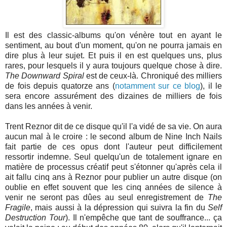
Il est des classic-albums qu'on vénère tout en ayant le
sentiment, au bout d'un moment, qu'on ne pourra jamais en
dire plus à leur sujet. Et puis il en est quelques uns, plus
rares, pour lesquels il y aura toujours quelque chose à dire.
The Downward Spiral
est de ceux-là. Chroniqué des milliers
de fois depuis quatorze ans (
notamment sur ce blog
), il le
sera encore assurément des dizaines de milliers de fois
dans les années à venir.
Trent Reznor dit de ce disque qu'il l'a vidé de sa vie. On aura
aucun mal à le croire : le second album de Nine Inch Nails
fait partie de ces opus dont l'auteur peut difficilement
ressortir indemne. Seul quelqu'un de totalement ignare en
matière de processus créatif peut s'étonner qu'après cela il
ait fallu cinq ans à Reznor pour publier un autre disque (on
oublie en effet souvent que les cinq années de silence à
venir ne seront pas dûes au seul enregistrement de
The
Fragile
, mais aussi à la dépression qui suivra la fin du
Self
Destruction Tour
). Il n'empêche que tant de souffrance... ça