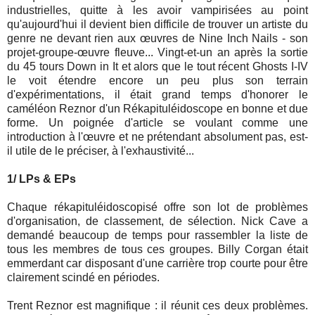
industrielles, quitte à les avoir vampirisées au point
qu'aujourd'hui il devient bien difficile de trouver un artiste du
genre ne devant rien aux œuvres de Nine Inch Nails - son
projet-groupe-œuvre fleuve... Vingt-et-un an après la sortie
du 45 tours Down in It et alors que le tout récent Ghosts I-IV
le voit étendre encore un peu plus son terrain
d'expérimentations, il était grand temps d'honorer le
caméléon Reznor d'un Rékapituléidoscope en bonne et due
forme. Un poignée d'article se voulant comme une
introduction à l'œuvre et ne prétendant absolument pas, est-
il utile de le préciser, à l'exhaustivité...
1/ LPs & EPs
Chaque rékapituléidoscopisé offre son lot de problèmes
d'organisation, de classement, de sélection. Nick Cave a
demandé beaucoup de temps pour rassembler la liste de
tous les membres de tous ces groupes. Billy Corgan était
emmerdant car disposant d'une carrière trop courte pour être
clairement scindé en périodes.
Trent Reznor est magnifique : il réunit ces deux problèmes.