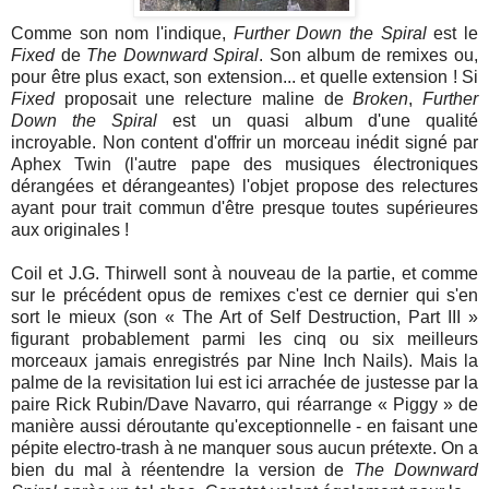
Comme son nom l'indique,
Further Down the Spiral
est le
Fixed
de
The Downward Spiral
. Son album de remixes ou,
pour être plus exact, son extension... et quelle extension ! Si
Fixed
proposait une relecture maline de
Broken
,
Further
Down the Spiral
est un quasi album d'une qualité
incroyable. Non content d'offrir un morceau inédit signé par
Aphex Twin (l'autre pape des musiques électroniques
dérangées et dérangeantes) l'objet propose des relectures
ayant pour trait commun d'être presque toutes supérieures
aux originales !
Coil et J.G. Thirwell sont à nouveau de la partie, et comme
sur le précédent opus de remixes c'est ce dernier qui s'en
sort le mieux (son « The Art of Self Destruction, Part III »
figurant probablement parmi les cinq ou six meilleurs
morceaux jamais enregistrés par Nine Inch Nails). Mais la
palme de la revisitation lui est ici arrachée de justesse par la
paire Rick Rubin/Dave Navarro, qui réarrange « Piggy » de
manière aussi déroutante qu'exceptionnelle - en faisant une
pépite electro-trash à ne manquer sous aucun prétexte. On a
bien du mal à réentendre la version de
The Downward