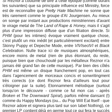
Si Reznor a coutume de dire à cette époque (comme durant
les suivantes) que sa principale influence est Ministry, force
est de reconnaître que
Pretty Hate Machine
ne sonne que
très rarement comme le groupe d'Al Jourgensen. Au mieux
on songe par instant aux productions ministriennes d'avant
le virage metal de T
he Land of Rape & Honey
, mais il s'agit
plus d'une impression diffuse que d'un filiation directe. Si
PHM
(pour les intimes) évoque vraiment quelque chose,
c'est plutôt un mix inédit (et particulièrement excitant) entre
Skinny Puppy et Depeche Mode, entre
VIVIsectVI
et
Black
Celebration
. Nulle trace ici de musiques atmosphériques,
encore moins de metal (rien de plus étonnant, du reste,
puisque bien que chouchouté par les métalleux Reznor n'a
jamais été grand fan de cette musique). Par bien des côtés
PHM
est même un disque franchement pop, en tout cas
dans l'agencement de morceaux concis et sonwritingment
très corrects (ce dont Reznor fera d'ailleurs tout pour
s'éloigner par la suite). Etonnamment mélodique (surtout
lorsqu'on le découvre - comme ce fut mon cas - après
Broken
et
The Downward Spiral
), parfois même dansant (!)
comme du Happy Mondays (ou... du Pop Will Eat Itself - que
Reznor adore et signera plus tard sur son label Nothing), ce
premier LP contient déjà en germe tout ce qui fera le succès