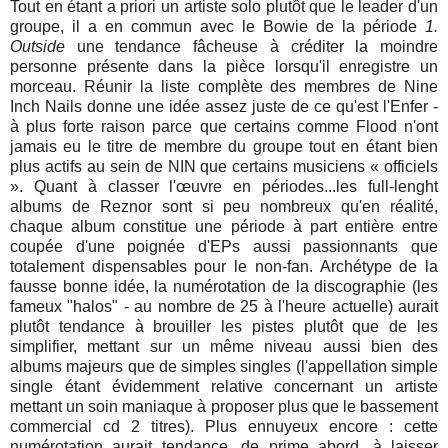
Tout en étant a priori un artiste solo plutôt que le leader d'un
groupe, il a en commun avec le Bowie de la période
1.
Outside
une tendance fâcheuse à créditer la moindre
personne présente dans la pièce lorsqu'il enregistre un
morceau. Réunir la liste complète des membres de Nine
Inch Nails donne une idée assez juste de ce qu'est l'Enfer -
à plus forte raison parce que certains comme Flood n'ont
jamais eu le titre de membre du groupe tout en étant bien
plus actifs au sein de NIN que certains musiciens « officiels
». Quant à classer l'œuvre en périodes...les full-lenght
albums de Reznor sont si peu nombreux qu'en réalité,
chaque album constitue une période à part entière entre
coupée d'une poignée d'EPs aussi passionnants que
totalement dispensables pour le non-fan. Archétype de la
fausse bonne idée, la numérotation de la discographie (les
fameux "halos" - au nombre de 25 à l'heure actuelle) aurait
plutôt tendance à brouiller les pistes plutôt que de les
simplifier, mettant sur un même niveau aussi bien des
albums majeurs que de simples singles (l'appellation simple
single étant évidemment relative concernant un artiste
mettant un soin maniaque à proposer plus que le bassement
commercial cd 2 titres). Plus ennuyeux encore : cette
numérotation aurait tendance, de prime abord, à laisser