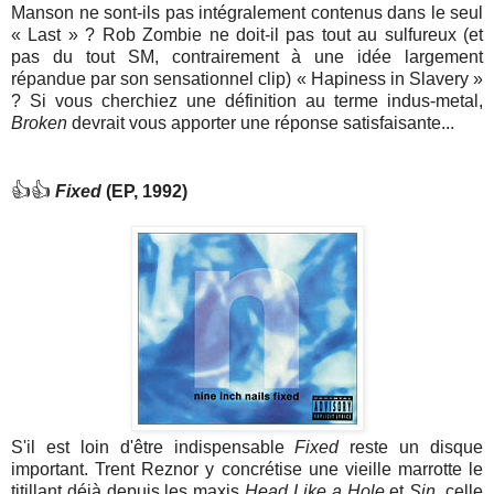
Manson ne sont-ils pas intégralement contenus dans le seul
« Last » ? Rob Zombie ne doit-il pas tout au sulfureux (et
pas du tout SM, contrairement à une idée largement
répandue par son sensationnel clip) « Hapiness in Slavery »
? Si vous cherchiez une définition au terme indus-metal,
Broken
devrait vous apporter une réponse satisfaisante...
👍👍
Fixed
(EP, 1992)
S'il est loin d'être indispensable
Fixed
reste un disque
important. Trent Reznor y concrétise une vieille marrotte le
titillant déjà depuis les maxis
Head Like a Hole
et
Sin
, celle