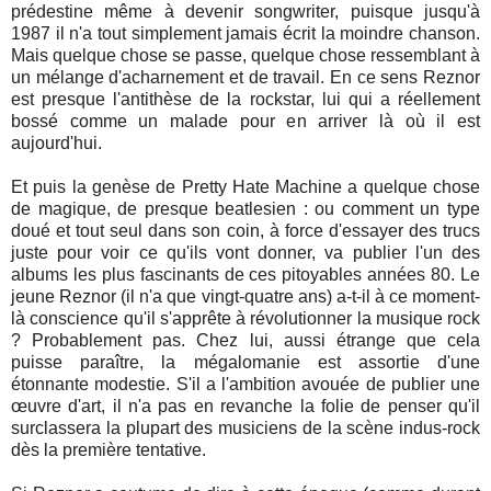
prédestine même à devenir songwriter, puisque jusqu'à
1987 il n'a tout simplement jamais écrit la moindre chanson.
Mais quelque chose se passe, quelque chose ressemblant à
un mélange d'acharnement et de travail. En ce sens Reznor
est presque l'antithèse de la rockstar, lui qui a réellement
bossé comme un malade pour en arriver là où il est
aujourd'hui.
Et puis la genèse de Pretty Hate Machine a quelque chose
de magique, de presque beatlesien : ou comment un type
doué et tout seul dans son coin, à force d'essayer des trucs
juste pour voir ce qu'ils vont donner, va publier l'un des
albums les plus fascinants de ces pitoyables années 80. Le
jeune Reznor (il n'a que vingt-quatre ans) a-t-il à ce moment-
là conscience qu'il s'apprête à révolutionner la musique rock
? Probablement pas. Chez lui, aussi étrange que cela
puisse paraître, la mégalomanie est assortie d'une
étonnante modestie. S'il a l'ambition avouée de publier une
œuvre d'art, il n'a pas en revanche la folie de penser qu'il
surclassera la plupart des musiciens de la scène indus-rock
dès la première tentative.