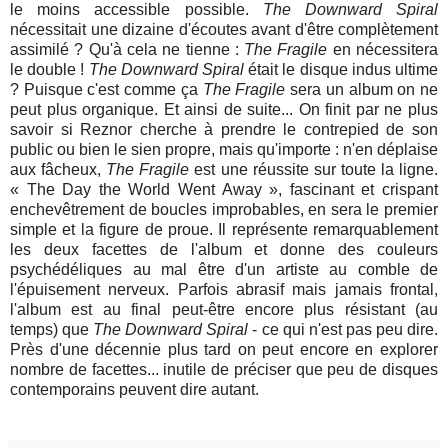
le moins accessible possible.
The Downward Spiral
nécessitait une dizaine d'écoutes avant d'être complètement
assimilé ? Qu'à cela ne tienne :
The Fragile
en nécessitera
le double !
The Downward Spiral
était le disque indus ultime
? Puisque c'est comme ça
The Fragile
sera un album on ne
peut plus organique. Et ainsi de suite... On finit par ne plus
savoir si Reznor cherche à prendre le contrepied de son
public ou bien le sien propre, mais qu'importe : n'en déplaise
aux fâcheux,
The Fragile
est une réussite sur toute la ligne.
« The Day the World Went Away », fascinant et crispant
enchevêtrement de boucles improbables, en sera le premier
simple et la figure de proue. Il représente remarquablement
les deux facettes de l'album et donne des couleurs
psychédéliques au mal être d'un artiste au comble de
l'épuisement nerveux. Parfois abrasif mais jamais frontal,
l'album est au final peut-être encore plus résistant (au
temps) que
The Downward Spiral
- ce qui n'est pas peu dire.
Près d'une décennie plus tard on peut encore en explorer
nombre de facettes... inutile de préciser que peu de disques
contemporains peuvent dire autant.