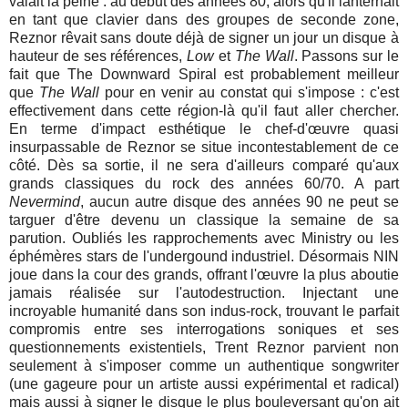
valait la peine : au début des années 80, alors qu'il lanternait
en tant que clavier dans des groupes de seconde zone,
Reznor rêvait sans doute déjà de signer un jour un disque à
hauteur de ses références,
Low
et
The Wall
. Passons sur le
fait que The Downward Spiral est probablement meilleur
que
The Wall
pour en venir au constat qui s'impose : c'est
effectivement dans cette région-là qu'il faut aller chercher.
En terme d'impact esthétique le chef-d'œuvre quasi
insurpassable de Reznor se situe incontestablement de ce
côté. Dès sa sortie, il ne sera d'ailleurs comparé qu'aux
grands classiques du rock des années 60/70. A part
Nevermind
, aucun autre disque des années 90 ne peut se
targuer d'être devenu un classique la semaine de sa
parution. Oubliés les rapprochements avec Ministry ou les
éphémères stars de l'undergound industriel. Désormais NIN
joue dans la cour des grands, offrant l'œuvre la plus aboutie
jamais réalisée sur l'autodestruction. Injectant une
incroyable humanité dans son indus-rock, trouvant le parfait
compromis entre ses interrogations soniques et ses
questionnements existentiels, Trent Reznor parvient non
seulement à s'imposer comme un authentique songwriter
(une gageure pour un artiste aussi expérimental et radical)
mais aussi à signer le disque le plus bouleversant qu'on ait