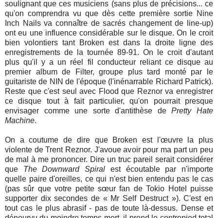
soulignant que ces musiciens (sans plus de précisions... ce
qu'on comprendra vu que dès cette première sortie Nine
Inch Nails va connaître de sacrés changement de line-up)
ont eu une influence considérable sur le disque. On le croit
bien volontiers tant Broken est dans la droite ligne des
enregistrements de la tournée 89-91. On le croit d'autant
plus qu'il y a un réel fil conducteur reliant ce disque au
premier album de Filter, groupe plus tard monté par le
guitariste de NIN de l'époque (l'inénarrable Richard Patrick).
Reste que c'est seul avec Flood que Reznor va enregistrer
ce disque tout à fait particulier, qu'on pourrait presque
envisager comme une sorte d'antithèse de
Pretty Hate
Machine
.
On a coutume de dire que Broken est l'œuvre la plus
violente de Trent Reznor. J'avoue avoir pour ma part un peu
de mal à me prononcer. Dire un truc pareil serait considérer
que
The Downward Spiral
est écoutable par n'importe
quelle paire d'oreilles, ce qui n'est bien entendu pas le cas
(pas sûr que votre petite sœur fan de Tokio Hotel puisse
supporter dix secondes de « Mr Self Destruct »). C'est en
tout cas le plus abrasif - pas de toute là-dessus. Dense et
dépourvu du moindre temps mort, il prend le contrepied total