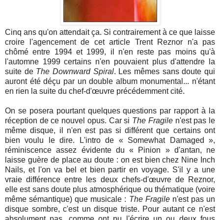
Cinq ans qu'on attendait ça. Si contrairement à ce que laisse
croire l'agencement de cet article Trent Reznor n'a pas
chômé entre 1994 et 1999, il n'en reste pas moins qu'à
l'automne 1999 certains n'en pouvaient plus d'attendre la
suite de
The Downward Spiral
. Les mêmes sans doute qui
auront été déçu par un double album monumental... n'étant
en rien la suite du chef-d'œuvre précédemment cité.
On se posera pourtant quelques questions par rapport à la
réception de ce nouvel opus. Car si
The Fragile
n'est pas le
même disque, il n'en est pas si différent que certains ont
bien voulu le dire. L'intro de « Somewhat Damaged »,
réminiscence assez évidente du « Pinion » d'antan, ne
laisse guère de place au doute : on est bien chez Nine Inch
Nails, et l'on va bel et bien partir en voyage. S'il y a une
vraie différence entre les deux chefs-d'œuvre de Reznor,
elle est sans doute plus atmosphérique ou thématique (voire
même sémantique) que musicale :
The Fragile
n'est pas un
disque sombre, c'est un disque triste. Pour autant ce n'est
absolument pas, comme ont pu l'écrire un ou deux fous