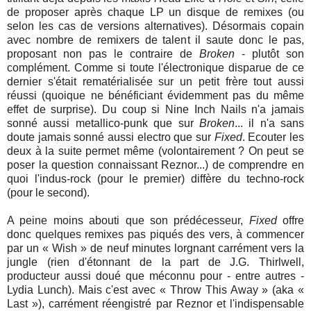
de proposer après chaque LP un disque de remixes (ou
selon les cas de versions alternatives). Désormais copain
avec nombre de remixers de talent il saute donc le pas,
proposant non pas le contraire de
Broken
- plutôt son
complément. Comme si toute l'électronique disparue de ce
dernier s'était rematérialisée sur un petit frère tout aussi
réussi (quoique ne bénéficiant évidemment pas du même
effet de surprise). Du coup si Nine Inch Nails n'a jamais
sonné aussi metallico-punk que sur
Broken
... il n'a sans
doute jamais sonné aussi electro que sur
Fixed
. Ecouter les
deux à la suite permet même (volontairement ? On peut se
poser la question connaissant Reznor...) de comprendre en
quoi l'indus-rock (pour le premier) diffère du techno-rock
(pour le second).
A peine moins abouti que son prédécesseur,
Fixed
offre
donc quelques remixes pas piqués des vers, à commencer
par un « Wish » de neuf minutes lorgnant carrément vers la
jungle (rien d'étonnant de la part de J.G. Thirlwell,
producteur aussi doué que méconnu pour - entre autres -
Lydia Lunch). Mais c'est avec « Throw This Away » (aka «
Last »), carrément réengistré par Reznor et l'indispensable