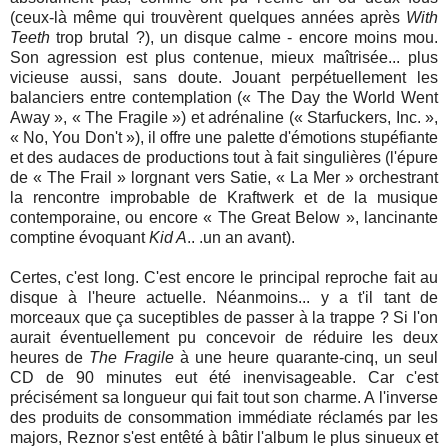
(ceux-là même qui trouvèrent quelques années après
With
Teeth
trop brutal ?), un disque calme - encore moins mou.
Son agression est plus contenue, mieux maîtrisée... plus
vicieuse aussi, sans doute. Jouant perpétuellement les
balanciers entre contemplation (« The Day the World Went
Away », « The Fragile ») et adrénaline (« Starfuckers, Inc. »,
« No, You Don't »), il offre une palette d'émotions stupéfiante
et des audaces de productions tout à fait singulières (l'épure
de « The Frail » lorgnant vers Satie, « La Mer » orchestrant
la rencontre improbable de Kraftwerk et de la musique
contemporaine, ou encore « The Great Below », lancinante
comptine évoquant
Kid A
.. .un an avant).
Certes, c'est long. C'est encore le principal reproche fait au
disque à l'heure actuelle. Néanmoins... y a t'il tant de
morceaux que ça suceptibles de passer à la trappe ? Si l'on
aurait éventuellement pu concevoir de réduire les deux
heures de
The Fragile
à une heure quarante-cinq, un seul
CD de 90 minutes eut été inenvisageable. Car c'est
précisément sa longueur qui fait tout son charme. A l'inverse
des produits de consommation immédiate réclamés par les
majors, Reznor s'est entêté à bâtir l'album le plus sinueux et