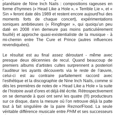
planétaire de Nine Inch Nails : compositions rageuses en
forme d'hymnes (« Head Like a Hole », « Terrible Lie », et «
Sin » feront date dès 1989 et restent encore aujourd'hui des
moments forts de chaque concert), expérimentations
soniques ambitieuses (« Ringfinger », qui quoiqu'un peu
daté en 2008 n'en demeure pas moins particulièrement
fouillé) et approche quasi-existentialiste de la musique - à
mi-chemin entre The Cure et Prince (autres influences
revendiquées).
Le résultat est au final assez déroutant - même avec
presque deux décennies de recul. Quand beaucoup de
premiers albums d'artistes cultes surprennent a posteriori
l'auditeur les ayants découverts via le reste de l'œuvre,
celui-ci est au contraire parfaitement raccord avec
l'esthétique et la discographie de Nine Inch Nails, comme si
dès les premières de notes de « Head Like a Hole » la suite
de l'histoire avait d'ores et déjà été écrite. Rétrospectivement
on se demande à quoi ont servi les quatre (!!!) producteurs
sur ce disque, dans la mesure où l'on retrouve déjà la patte
tout à fait singulière de la paire Reznor/Flood. La seule
véritable différence musicale entre
PHM
et ses successeurs