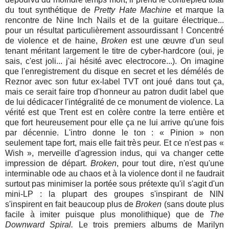
du tout synthétique de
Pretty Hate Machine
et marque la
rencontre de Nine Inch Nails et de la guitare électrique...
pour un résultat particulièrement assourdissant ! Concentré
de violence et de haine,
Broken
est une œuvre d'un seul
tenant méritant largement le titre de cyber-hardcore (oui, je
sais, c'est joli... j'ai hésité avec electrocore...). On imagine
que l'enregistrement du disque en secret et les démélés de
Reznor avec son futur ex-label TVT ont joué dans tout ça,
mais ce serait faire trop d'honneur au patron dudit label que
de lui dédicacer l'intégralité de ce monument de violence. La
vérité est que Trent est en colère contre la terre entière et
que fort heureusement pour elle ça ne lui arrive qu'une fois
par décennie. L'intro donne le ton : « Pinion » non
seulement tape fort, mais elle fait très peur. Et ce n'est pas «
Wish », merveille d'agression indus, qui va changer cette
impression de départ.
Broken
, pour tout dire, n'est qu'une
interminable ode au chaos et à la violence dont il ne faudrait
surtout pas minimiser la portée sous prétexte qu'il s'agit d'un
mini-LP : la plupart des groupes s'inspirant de NIN
s'inspirent en fait beaucoup plus de
Broken
(sans doute plus
facile à imiter puisque plus monolithique) que de
The
Downward Spiral.
Le trois premiers albums de Marilyn