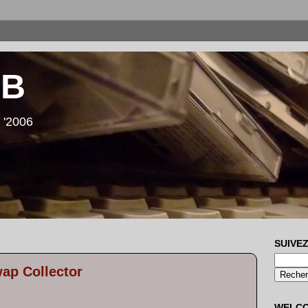
LB
 '2006
SUIVEZ
wap Collector
WELC