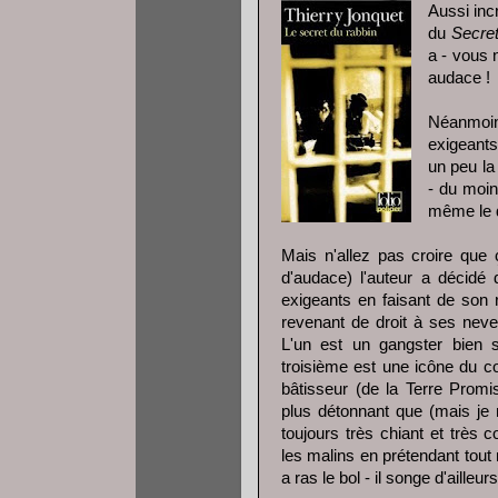
Aussi inc
du
Secret
a - vous 
audace !
Néanmoin
exigeants
un peu la
- du moin
même le d
Mais n'allez pas croire que 
d'audace) l'auteur a décidé
exigeants en faisant de son r
revenant de droit à ses neve
L'un est un gangster bien so
troisième est une icône du c
bâtisseur (de la Terre Promi
plus détonnant que (mais je n
toujours très chiant et très c
les malins en prétendant tout r
a ras le bol - il songe d'ailleu