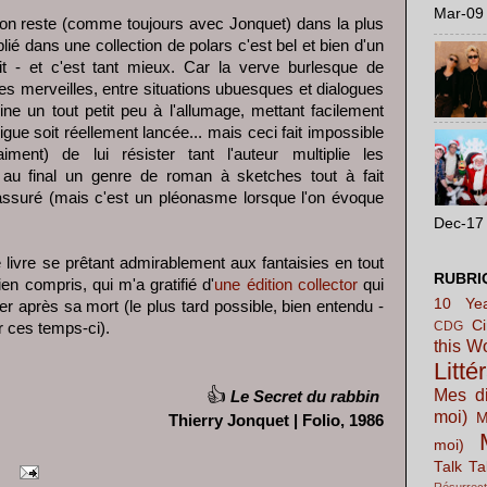
Mar-09 
s l'on reste (comme toujours avec Jonquet) dans la plus
lié dans une collection de polars c'est bel et bien d'un
it - et c'est tant mieux. Car la verve burlesque de
des merveilles, entre situations ubuesques et dialogues
ine un tout petit peu à l'allumage, mettant facilement
rigue soit réellement lancée... mais ceci fait impossible
vraiment) de lui résister tant l'auteur multiplie les
au final un genre de roman à sketches tout à fait
 assuré (mais c'est un pléonasme lorsque l'on évoque
Dec-17 
livre se prêtant admirablement aux fantaisies en tout
RUBRI
ien compris, qui m'a gratifié d'
une édition collector
qui
10 Yea
r après sa mort (le plus tard possible, bien entendu -
C
CDG
or ces temps-ci).
this W
Litté
👍
Mes di
Le Secret du rabbin
moi)
M
Thierry Jonquet | Folio, 1986
moi)
Talk Ta
Résurrect