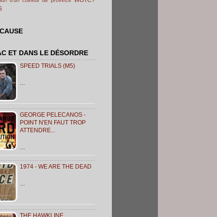
S
 CAUSE
AC ET DANS LE DÉSORDRE
SPEED TRIALS (M5)
…
GEORGE PELECANOS -
POINT N'EN FAUT TROP
ATTENDRE...
…
1974 - WE ARE THE DEAD
…
THE HAWKLINE