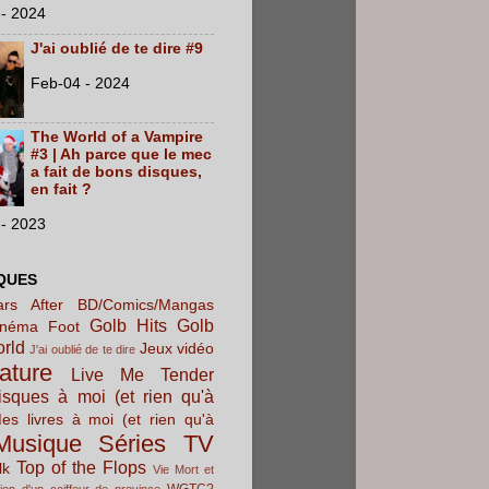
- 2024
J'ai oublié de te dire #9
Feb-04 - 2024
The World of a Vampire
#3 | Ah parce que le mec
a fait de bons disques,
en fait ?
- 2023
QUES
rs After
BD/Comics/Mangas
Golb Hits
Golb
inéma
Foot
orld
Jeux vidéo
J'ai oublié de te dire
rature
Live Me Tender
sques à moi (et rien qu'à
es livres à moi (et rien qu'à
Musique
Séries TV
Top of the Flops
lk
Vie Mort et
WGTC?
ion d'un coiffeur de province