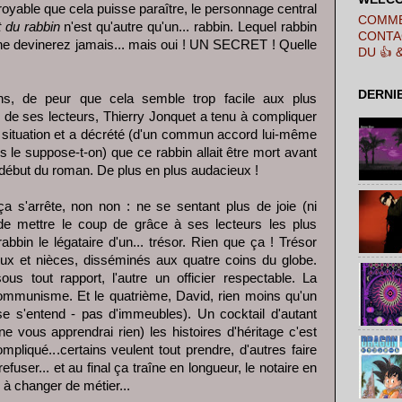
royable que cela puisse paraître, le personnage central
COMME
 du rabbin
n'est qu'autre qu'un... rabbin. Lequel rabbin
CONTA
ne devinerez jamais... mais oui ! UN SECRET ! Quelle
DU 👍 
DERNI
s, de peur que cela semble trop facile aux plus
 de ses lecteurs, Thierry Jonquet a tenu à compliquer
 situation et a décrété (d'un commun accord lui-même
s le suppose-t-on) que ce rabbin allait être mort avant
ébut du roman. De plus en plus audacieux !
ça s'arrête, non non : ne se sentant plus de joie (ni
 de mettre le coup de grâce à ses lecteurs les plus
abbin le légataire d'un... trésor. Rien que ça ! Trésor
ux et nièces, disséminés aux quatre coins du globe.
us tout rapport, l'autre un officier respectable. La
ommunisme. Et le quatrième, David, rien moins qu'un
se s'entend - pas d'immeubles). Un cocktail d'autant
e vous apprendrai rien) les histoires d'héritage c'est
ompliqué...certains veulent tout prendre, d'autres faire
efuser... et au final ça traîne en longueur, le notaire en
rs à changer de métier...