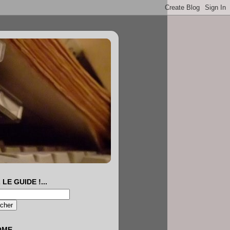
 LE GUIDE !...
OME