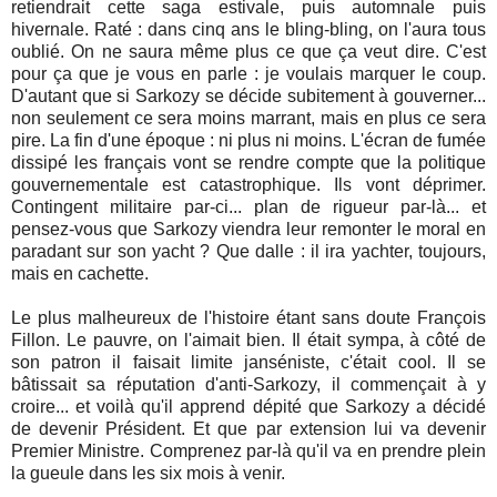
retiendrait cette saga estivale, puis automnale puis
hivernale. Raté : dans cinq ans le bling-bling, on l'aura tous
oublié. On ne saura même plus ce que ça veut dire. C'est
pour ça que je vous en parle : je voulais marquer le coup.
D'autant que si Sarkozy se décide subitement à gouverner...
non seulement ce sera moins marrant, mais en plus ce sera
pire. La fin d'une époque : ni plus ni moins. L'écran de fumée
dissipé les français vont se rendre compte que la politique
gouvernementale est catastrophique. Ils vont déprimer.
Contingent militaire par-ci... plan de rigueur par-là... et
pensez-vous que Sarkozy viendra leur remonter le moral en
paradant sur son yacht ? Que dalle : il ira yachter, toujours,
mais en cachette.
Le plus malheureux de l'histoire étant sans doute François
Fillon. Le pauvre, on l'aimait bien. Il était sympa, à côté de
son patron il faisait limite janséniste, c'était cool. Il se
bâtissait sa réputation d'anti-Sarkozy, il commençait à y
croire... et voilà qu'il apprend dépité que Sarkozy a décidé
de devenir Président. Et que par extension lui va devenir
Premier Ministre. Comprenez par-là qu'il va en prendre plein
la gueule dans les six mois à venir.