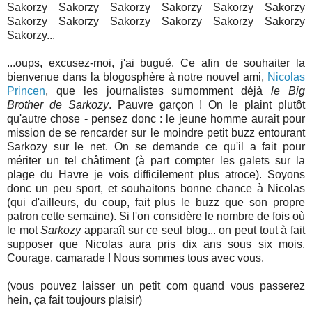
Sakorzy Sakorzy Sakorzy Sakorzy Sakorzy Sakorzy
Sakorzy Sakorzy Sakorzy Sakorzy Sakorzy Sakorzy
Sakorzy...
...oups, excusez-moi, j'ai bugué. Ce afin de souhaiter la
bienvenue dans la blogosphère à notre nouvel ami,
Nicolas
Princen
, que les journalistes surnomment déjà
le Big
Brother de Sarkozy
. Pauvre garçon ! On le plaint plutôt
qu'autre chose - pensez donc : le jeune homme aurait pour
mission de se rencarder sur le moindre petit buzz entourant
Sarkozy sur le net. On se demande ce qu'il a fait pour
mériter un tel châtiment (à part compter les galets sur la
plage du Havre je vois difficilement plus atroce). Soyons
donc un peu sport, et souhaitons bonne chance à Nicolas
(qui d'ailleurs, du coup, fait plus le buzz que son propre
patron cette semaine). Si l'on considère le nombre de fois où
le mot
Sarkozy
apparaît sur ce seul blog... on peut tout à fait
supposer que Nicolas aura pris dix ans sous six mois.
Courage, camarade ! Nous sommes tous avec vous.
(vous pouvez laisser un petit com quand vous passerez
hein, ça fait toujours plaisir)