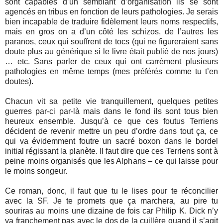
sont capables d’un semblant d’organisation ils se sont
agencés en tribus en fonction de leurs pathologies. Je serais
bien incapable de traduire fidèlement leurs noms respectifs,
mais en gros on a d’un côté les schizos, de l’autres les
paranos, ceux qui souffrent de tocs (qui ne figureraient sans
doute plus au générique si le livre était publié de nos jours)
… etc. Sans parler de ceux qui ont carrément plusieurs
pathologies en même temps (mes préférés comme tu t’en
doutes).
Chacun vit sa petite vie tranquillement, quelques petites
guerres par-ci par-là mais dans le fond ils sont tous bien
heureux ensemble. Jusqu’à ce que ces foutus Terriens
décident de revenir mettre un peu d’ordre dans tout ça, ce
qui va évidemment foutre un sacré boxon dans le bordel
initial régissant la planète. Il faut dire que ces Terriens sont à
peine moins organisés que les Alphans – ce qui laisse pour
le moins songeur.
Ce roman, donc, il faut que tu le lises pour te réconcilier
avec la SF. Je te promets que ça marchera, au pire tu
souriras au moins une dizaine de fois car Philip K. Dick n’y
va franchement pas avec le dos de la cuillère quand il s’agit