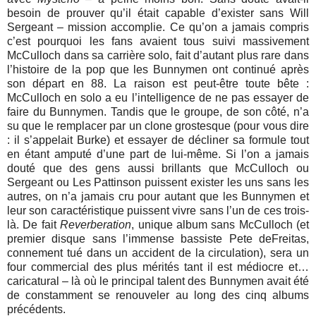
besoin de prouver qu’il était capable d’exister sans Will
Sergeant – mission accomplie. Ce qu’on a jamais compris
c’est pourquoi les fans avaient tous suivi massivement
McCulloch dans sa carrière solo, fait d’autant plus rare dans
l’histoire de la pop que les Bunnymen ont continué après
son départ en 88. La raison est peut-être toute bête :
McCulloch en solo a eu l’intelligence de ne pas essayer de
faire du Bunnymen. Tandis que le groupe, de son côté, n’a
su que le remplacer par un clone grostesque (pour vous dire
: il s’appelait Burke) et essayer de décliner sa formule tout
en étant amputé d’une part de lui-même. Si l’on a jamais
douté que des gens aussi brillants que McCulloch ou
Sergeant ou Les Pattinson puissent exister les uns sans les
autres, on n’a jamais cru pour autant que les Bunnymen et
leur son caractéristique puissent vivre sans l’un de ces trois-
là. De fait
Reverberation
, unique album sans McCulloch (et
premier disque sans l’immense bassiste Pete deFreitas,
connement tué dans un accident de la circulation), sera un
four commercial des plus mérités tant il est médiocre et…
caricatural – là où le principal talent des Bunnymen avait été
de constamment se renouveler au long des cinq albums
précédents.