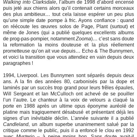
Walking into Clarksdale
, l’album de 1998 d’abord encensé
puis jeté aux chiens alors qu’il contenait certains morceaux
des plus ambitieux… tout cela laisse espérer un peu plus
qu’une simple date pompe à fric. Ayons confiance : quand
on réécoute les œuvres solos de Page, Plant (surtout) et
même de Jones (qui a publié quelques excellents albums
de prog-pas-pompier, notamment
Zooma
)… c’est sans doute
la reformation la moins douteuse et la plus réellement
prometteuse qu’on ait vue depuis… Echo & The Bunnymen,
et voici la transition que vous attendiez en vain depuis deux
paragraphes !
1994, Liverpool. Les Bunnymen sont séparés depuis deux
ans. A la fin des années 80, carbonisés par la dope et
laminés par un succès trop grand pour leurs frêles épaules,
Will Sergeant et Ian McCulloch ont achevé de se pouiller
l’un l’autre. Le chanteur à la voix de velours a claqué la
porte en 1988 après un ultime opus éponyme auréolé de
platine mais tragiquement désabusé et présentant déjà les
signes d’un inévitable déclin. L’année suivante il a publié
Candleland
, un album superbe unanimement salué par la
critique comme le public, puis il a enfoncé le clou en 1992
avec
Mysterio
– à peine moins bon. Sans doute avait-il