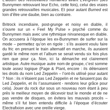
Bunnymen retrouvant leur Echo, cette fois), celui des vraies
grandes retrouvailles musicales. Et pour autant
Burned
est
loin d’être une daube, bien au contraire.
Britrock incendiaire, post-grunge et noisy en diable, il
s’ouvre sur un « Feel My Pulse » psyché comme du
Bunnymen mais avec une rythmique nirvanesque en diable.
On accusera à l’époque les ex-Bunnymen de surfer sur la
mode – permettez qu’on en rigole : s’ils avaient voulu faire
du fric en prenant le train alternatif en marche, ils auraient
gardé le même nom et l’album se serait vendu six fois plus
rien que pour ça. Non, ici la démarche est clairement
artistique. Autre musique autre nom de groupe, c’est somme
toute assez logique (Page & Plant, encore : ils détenaient
les droits du nom Led Zeppelin – l’ont-ils utilisé pour autant
? Non : ils n’étaient pas Led Zeppelin et ne faisaient pas du
Led Zeppelin, et ils l’assumaient - rendons leur grâce pour
cela). Jouer du rock dur sous un nouveau nom étant à peu
près le meilleur moyen de décevoir tout le monde et de ne
pas vendre de disques, on évitera les mauvais procès –
même s’il fut bien entendu difficile à l’époque d’écouter
Electrafixion avec une oreille vierge.