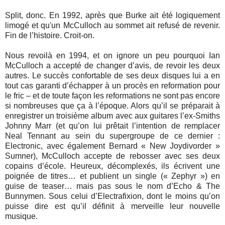
Split, donc. En 1992, après que Burke ait été logiquement
limogé et qu'un McCulloch au sommet ait refusé de revenir.
Fin de l’histoire. Croit-on.
Nous revoilà en 1994, et on ignore un peu pourquoi Ian
McCulloch a accepté de changer d’avis, de revoir les deux
autres. Le succès confortable de ses deux disques lui a en
tout cas garanti d’échapper à un procès en reformation pour
le fric – et de toute façon les reformations ne sont pas encore
si nombreuses que ça à l’époque. Alors qu’il se préparait à
enregistrer un troisième album avec aux guitares l’ex-Smiths
Johnny Marr (et qu’on lui prêtait l’intention de remplacer
Neal Tennant au sein du supergroupe de ce dernier :
Electronic, avec également Bernard « New Joydivorder »
Sumner), McCulloch accepte de rebosser avec ses deux
copains d’école. Heureux, décomplexés, ils écrivent une
poignée de titres… et publient un single (« Zephyr ») en
guise de teaser… mais pas sous le nom d’Echo & The
Bunnymen. Sous celui d’Electrafixion, dont le moins qu’on
puisse dire est qu’il définit à merveille leur nouvelle
musique.