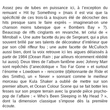
Assez peu de tubes en puissance ici, à l’exception du
remuant « Hit by Something » (mais il est vrai que la
spécificité de ces trois-là a toujours été de décrocher des
hits presque sans le faire exprès – imaginerait-on une
chanson moins tubesque que « Bombers Bay » ?).
Beaucoup de riffs cinglants en revanche, tel celui de «
Mirroball ». Une autre facette du jeu de Sergeant, qui a plus
souvent brillé par ses talents de décorateur d’intérieur que
par son côté riffeur fou ; une autre facette de McCulloch
aussi bien, dont la voix retrouve ici les aigues délaissés à
partir de 1984 (
Ocean Rain
; par ailleurs récemment réédité
lui aussi). Deux titres de l’album fantôme avec Johnny Marr
sont repêchés (l’anecdotique « Too Far Gone » et surtout
l’énorme « Lowdown » - rencontre (d)étonnante de Ride et
des Smiths), un « Never » sonnant comme le meilleur
morceau que Kula Shaker a oublié de mettre sur son
premier album, et Ocean Colour Scene qui se fait botter les
fesses sur son propre terrain avec la grande pièce psycho-
pop de l’affaire : « Who’s Been Sleeping in My Head ? »,
dont la dimension classique s’impose dès la première
écoute.