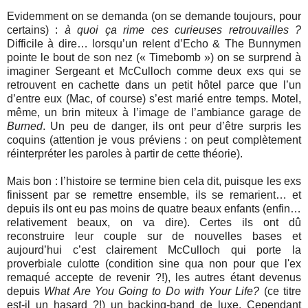
Evidemment on se demanda (on se demande toujours, pour
certains) :
à quoi ça rime ces curieuses retrouvailles ?
Difficile à dire… lorsqu’un relent d’Echo & The Bunnymen
pointe le bout de son nez (« Timebomb ») on se surprend à
imaginer Sergeant et McCulloch comme deux exs qui se
retrouvent en cachette dans un petit hôtel parce que l’un
d’entre eux (Mac, of course) s’est marié entre temps. Motel,
même, un brin miteux à l’image de l’ambiance garage de
Burned
. Un peu de danger, ils ont peur d’être surpris les
coquins (attention je vous préviens : on peut complètement
réinterpréter les paroles à partir de cette théorie).
Mais bon : l’histoire se termine bien cela dit, puisque les exs
finissent par se remettre ensemble, ils se remarient… et
depuis ils ont eu pas moins de quatre beaux enfants (enfin…
relativement beaux, on va dire). Certes ils ont dû
reconstruire leur couple sur de nouvelles bases et
aujourd’hui c’est clairement McCulloch qui porte la
proverbiale culotte (condition sine qua non pour que l'ex
remaqué accepte de revenir ?!), les autres étant devenus
depuis
What Are You Going to Do with Your Life?
(ce titre
est-il un hasard ?!) un backing-band de luxe. Cependant