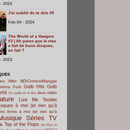
- 2024
J'ai oublié de te dire #9
Feb-04 - 2024
The World of a Vampire
#3 | Ah parce que le mec
a fait de bons disques,
en fait ?
- 2023
QUES
rs After
BD/Comics/Mangas
Golb Hits
Golb
inéma
Foot
orld
Jeux vidéo
J'ai oublié de te dire
rature
Live Me Tender
sques à moi (et rien qu'à
es livres à moi (et rien qu'à
Musique
Séries TV
Top of the Flops
lk
Vie Mort et
WGTC?
ion d'un coiffeur de province