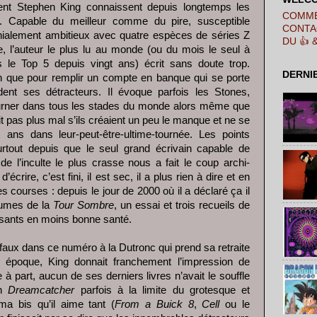
ent Stephen King connaissent depuis longtemps les
COMME
t. Capable du meilleur comme du pire, susceptible
CONTA
ialement ambitieux avec quatre espèces de séries Z
DU 👍 
l’auteur le plus lu au monde (ou du mois le seul à
le Top 5 depuis vingt ans) écrit sans doute trop.
DERNI
n que pour remplir un compte en banque qui se porte
ent ses détracteurs. Il évoque parfois les Stones,
ourner dans tous les stades du monde alors même que
ait pas plus mal s’ils créaient un peu le manque et ne se
 ans dans leur-peut-être-ultime-tournée. Les points
tout depuis que le seul grand écrivain capable de
 de l’inculte le plus crasse nous a fait le coup archi-
écrire, c’est fini, il est sec, il a plus rien à dire et en
es courses : depuis le jour de 2000 où il a déclaré ça il
olumes de la
Tour Sombre
, un essai et trois recueils de
isants en moins bonne santé.
 faux dans ce numéro à la Dutronc qui prend sa retraite
 époque, King donnait franchement l’impression de
à part, aucun de ses derniers livres n’avait le souffle
un
Dreamcatcher
parfois à la limite du grotesque et
ma bis qu’il aime tant (
From a Buick 8
,
Cell
ou le