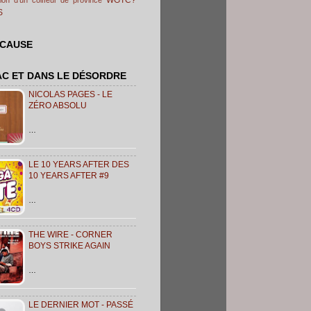
S
 CAUSE
AC ET DANS LE DÉSORDRE
NICOLAS PAGES - LE
ZÉRO ABSOLU
…
LE 10 YEARS AFTER DES
10 YEARS AFTER #9
…
THE WIRE - CORNER
BOYS STRIKE AGAIN
…
LE DERNIER MOT - PASSÉ