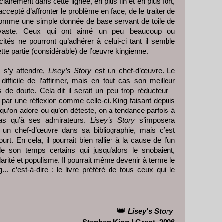
 clairement dans cette lignée, en plus fin et en plus fort,
accepté d’affronter le problème en face, de le traiter de
comme une simple donnée de base servant de toile de
 vaste. Ceux qui ont aimé un peu beaucoup ou
ités ne pourront qu’adhérer à celui-ci tant il semble
te partie (considérable) de l’œuvre kingienne.
 s’y attendre,
Lisey’s Story
est un chef-d’œuvre. Le
 difficile de l’affirmer, mais en tout cas son meilleur
 de doute. Cela dit il serait un peu trop réducteur –
 par une réflexion comme celle-ci. King faisant depuis
qu’on adore ou qu’on déteste, on a tendance parfois à
 pas qu’à ses admirateurs.
Lisey’s Story
s’imposera
un chef-d’œuvre dans sa bibliographie, mais c’est
rt. En cela, il pourrait bien rallier à la cause de l’un
e son temps certains qui jusqu’alors le snobaient,
arité et populisme. Il pourrait même devenir à terme le
.. c’est-à-dire : le livre préféré de tous ceux qui le
👑
Lisey's Story
Stephen King | Grant, 2006