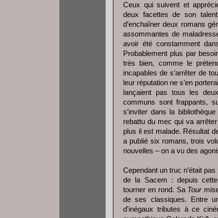
Ceux qui suivent et appréci
deux facettes de son talen
d’enchaîner deux romans gén
assommantes de maladresse, 
avoir été constamment dans 
Probablement plus par besoi
très bien, comme le prétend
incapables de s’arrêter de t
leur réputation ne s’en porter
lançaient pas tous les deux
communs sont frappants, sur
s’inviter dans la bibliothèque
rebattu du mec qui va arrêter d’
plus il est malade. Résultat d
a publié six romans, trois v
nouvelles – on a vu des agon
Cependant un truc n’était pas
de la Sacem : depuis cette
tourner en rond. Sa
Tour
mise 
de ses classiques. Entre 
d'inégaux tributes à ce ciné