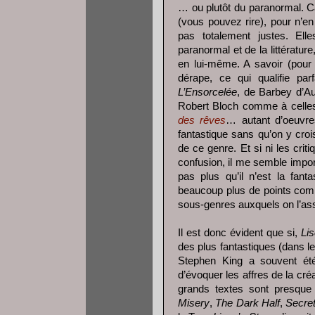
… ou plutôt du paranormal. C
(vous pouvez rire), pour n’en
pas totalement justes. Ell
paranormal et de la littératur
en lui-même. A savoir (pour f
dérape, ce qui qualifie par
L’Ensorcelée
, de Barbey d’Au
Robert Bloch comme à celle
des rêves
… autant d’oeuvre
fantastique sans qu’on y croi
de ce genre. Et si ni les criti
confusion, il me semble import
pas plus qu’il n’est la fant
beaucoup plus de points comm
sous-genres auxquels on l’as
Il est donc évident que si,
Li
des plus fantastiques (dans l
Stephen King a souvent été
d’évoquer les affres de la cré
grands textes sont presque 
Misery
,
The Dark Half
,
Secre