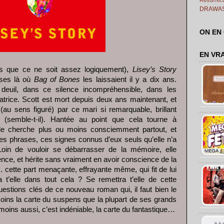
DRAWA
ON EN
EN VR
s que ce ne soit assez logiquement),
Lisey’s Story
oses là où
Bag of Bones
les laissaient il y a dix ans.
deuil, dans ce silence incompréhensible, dans les
atrice. Scott est mort depuis deux ans maintenant, et
(au sens figuré) par ce mari si remarquable, brillant
(semble-t-il). Hantée au point que cela tourne à
e le cherche plus ou moins consciemment partout, et
 phrases, ces signes connus d’eux seuls qu’elle n’a
oin de vouloir se débarrasser de la mémoire, elle
anence, et hérite sans vraiment en avoir conscience de la
… cette part menaçante, effrayante même, qui fit de lui
 t’elle dans tout cela ? Se remettra t’elle de cette
questions clés de ce nouveau roman qui, il faut bien le
oins la carte du suspens que la plupart de ses grands
ins aussi, c’est indéniable, la carte du fantastique…