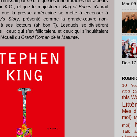
on finissait par se dire que les innombrables détracteurs
Mar-09 
par K.O., et que le majestueux
Bag of Bones
n’aurait
e que la presse américaine se mette à encenser à
y’s Story
, présenté comme la grande-œuvre non-
 à ses lecteurs (ah bon ?). Lesquels se divisèrent
 ceux qui s’en félicitaient, et ceux qui s’inquiétaient
l’écueil du
Grand Roman de la Maturité
.
Dec-17 
RUBRI
10 Yea
C
CDG
this W
Litté
Mes di
moi)
M
moi)
Talk Ta
Résurrect