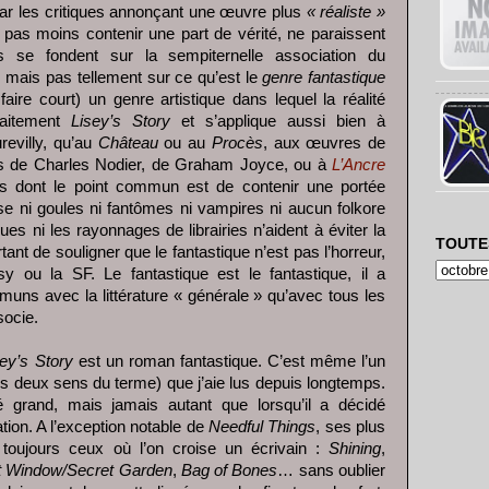
ar les critiques annonçant une œuvre plus
« réaliste »
 pas moins contenir une part de vérité, ne paraissent
es se fondent sur la sempiternelle association du
e, mais pas tellement sur ce qu’est le
genre fantastique
aire court) un genre artistique dans lequel la réalité
faitement
Lisey’s Story
et s’applique aussi bien à
revilly, qu’au
Château
ou au
Procès
, aux œuvres de
s de Charles Nodier, de Graham Joyce, ou à
L’Ancre
s dont le point commun est de contenir une portée
se ni goules ni fantômes ni vampires ni aucun folkore
ques ni les rayonnages de librairies n’aident à éviter la
TOUTE
ant de souligner que le fantastique n’est pas l’horreur,
asy ou la SF. Le fantastique est le fantastique, il a
uns avec la littérature « générale » qu’avec tous les
socie.
sey’s Story
est un roman fantastique. C’est même l’un
es deux sens du terme) que j’aie lus depuis longtemps.
 grand, mais jamais autant que lorsqu’il a décidé
ation. A l’exception notable de
Needful Things
, ses plus
toujours ceux où l’on croise un écrivain :
Shining
,
t Window/Secret Garden
,
Bag of Bones
… sans oublier