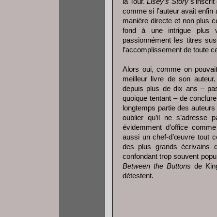
la Tour.
Lisey’s Story
s’inscrit
comme si l’auteur avait enfin 
manière directe et non plus 
fond à une intrigue plus
passionnément les titres susc
l’accomplissement de toute cet
Alors oui, comme on pouvait
meilleur livre de son auteur,
depuis plus de dix ans – pas
quoique tentant – de conclure
longtemps partie des auteurs 
oublier qu’il ne s’adresse
évidemment d’office comme 
aussi un chef-d’œuvre tout cou
des plus grands écrivains d
confondant trop souvent popul
Between the Buttons
de King.
détestent.