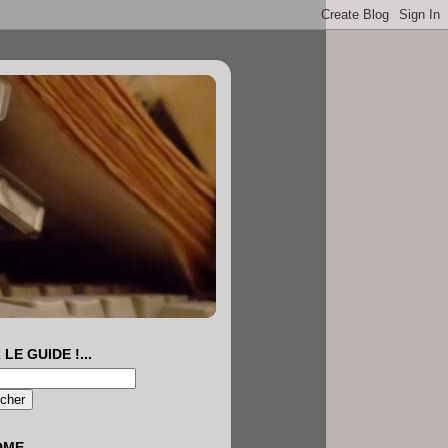
 LE GUIDE !...
OME