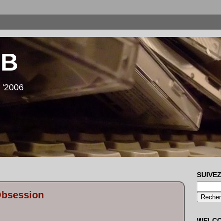
LB
 '2006
SUIVEZ
 Obsession
WELC