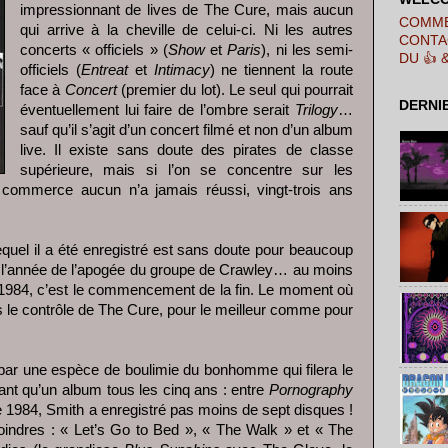
impressionnant de lives de The Cure, mais aucun
COMME
qui arrive à la cheville de celui-ci. Ni les autres
CONTA
concerts « officiels » (
Show
et
Paris
), ni les semi-
DU 👍 
officiels (
Entreat
et
Intimacy
) ne tiennent la route
face à
Concert
(premier du lot). Le seul qui pourrait
DERNI
éventuellement lui faire de l’ombre serait
Trilogy
…
sauf qu’il s’agit d’un concert filmé et non d’un album
live. Il existe sans doute des pirates de classe
supérieure, mais si l’on se concentre sur les
 commerce aucun n’a jamais réussi, vingt-trois ans
lequel il a été enregistré est sans doute pour beaucoup
st l’année de l’apogée du groupe de Crawley… au moins
. 1984, c’est le commencement de la fin. Le moment où
s le contrôle de The Cure, pour le meilleur comme pour
s par une espèce de boulimie du bonhomme qui filera le
iant qu’un album tous les cinq ans : entre
Pornography
 1984, Smith a enregistré pas moins de sept disques !
oindres : « Let’s Go to Bed », « The Walk » et « The