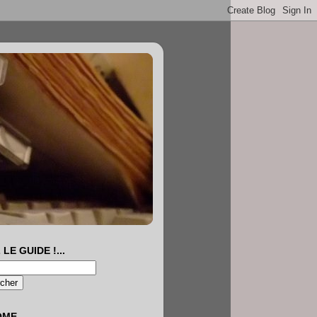
 LE GUIDE !...
OME