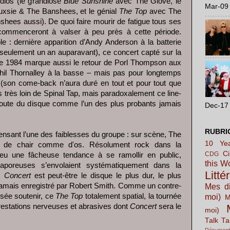
udios (le grandiose
Blue Sunshine
avec The Glove, le
Mar-09 
xsie & The Banshees, et le génial
The Top
avec The
nshees aussi). De quoi faire mourir de fatigue tous ses
 commenceront à valser à peu près à cette période.
e : dernière apparition d’Andy Anderson à la batterie
pe seulement un an auparavant), ce concert capté sur la
re 1984 marque aussi le retour de Porl Thompson aux
 Phil Thornalley à la basse – mais pas pour longtemps
ès (son come-back n’aura duré en tout et pour tout que
s très loin de Spinal Tap, mais paradoxalement ce line-
coute du disque comme l’un des plus probants jamais
Dec-17 
RUBRI
sant l’une des faiblesses du groupe : sur scène, The
10 Yea
t de chair comme d'os. Résolument rock dans la
C
CDG
eu une fâcheuse tendance à se ramollir en public,
this W
poreuses s’envolaient systématiquement dans la
Litté
 :
Concert
est peut-être le disque le plus dur, le plus
t jamais enregistré par Robert Smith. Comme un contre-
Mes di
ensée soutenir, ce
The Top
totalement spatial, la tournée
moi)
M
restations nerveuses et abrasives dont
Concert
sera le
moi)
Talk Ta
Résurrect