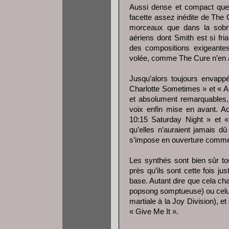
Aussi dense et compact qu
facette assez inédite de The C
morceaux que dans la sobri
aériens dont Smith est si fri
des compositions exigeantes
volée, comme The Cure n’en a 
Jusqu’alors toujours envappée
Charlotte Sometimes » et « A 
et absolument remarquables, 
voix enfin mise en avant. Ac
10:15 Saturday Night » et «
qu’elles n’auraient jamais d
s’impose en ouverture comme
Les synthés sont bien sûr tou
près qu’ils sont cette fois j
base. Autant dire que cela ch
popsong somptueuse) ou celu
martiale à la Joy Division), e
« Give Me It ».