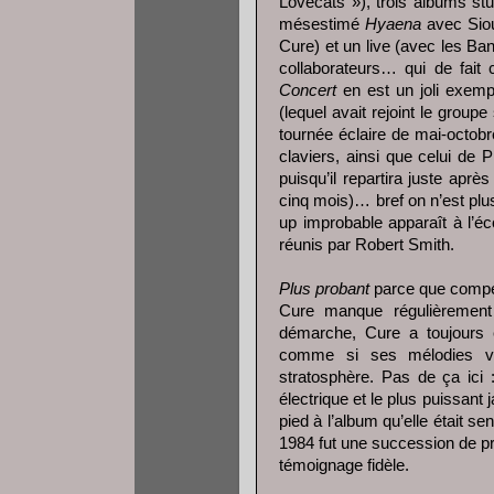
Lovecats »), trois albums st
mésestimé
Hyaena
avec Siou
Cure) et un live (avec les Ba
collaborateurs… qui de fait
Concert
en est un joli exempl
(lequel avait rejoint le grou
tournée éclaire de mai-octob
claviers, ainsi que celui de
puisqu’il repartira juste apr
cinq mois)… bref on n’est plu
up improbable apparaît à l’é
réunis par Robert Smith.
Plus probant
parce que compen
Cure manque régulièremen
démarche, Cure a toujours 
comme si ses mélodies va
stratosphère. Pas de ça ici
électrique et le plus puissan
pied à l’album qu’elle était s
1984 fut une succession de p
témoignage fidèle.