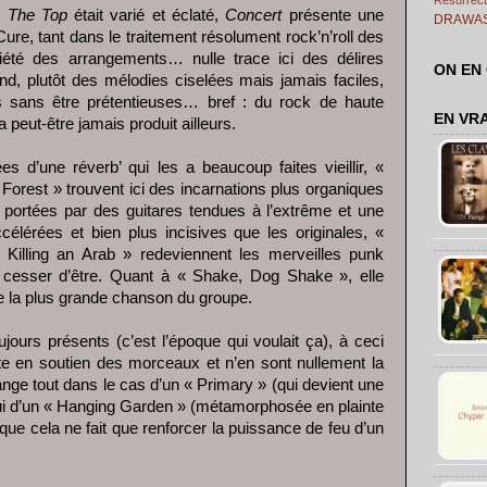
e
The Top
était varié et éclaté,
Concert
présente une
DRAWA
ure, tant dans le traitement résolument rock’n’roll des
été des arrangements… nulle trace ici des délires
ON EN
and, plutôt des mélodies ciselées mais jamais faciles,
 sans être prétentieuses… bref : du rock de haute
EN VR
peut-être jamais produit ailleurs.
s d’une réverb’ qui les a beaucoup faites vieillir, «
Forest » trouvent ici des incarnations plus organiques
portées par des guitares tendues à l’extrême et une
célérées et bien plus incisives que les originales, «
 Killing an Arab » redeviennent les merveilles punk
û cesser d’être. Quant à « Shake, Dog Shake », elle
 la plus grande chanson du groupe.
jours présents (c’est l’époque qui voulait ça), à ceci
uste en soutien des morceaux et n’en sont nullement la
ange tout dans le cas d’un « Primary » (qui devient une
i d’un « Hanging Garden » (métamorphosée en plainte
t que cela ne fait que renforcer la puissance de feu d’un