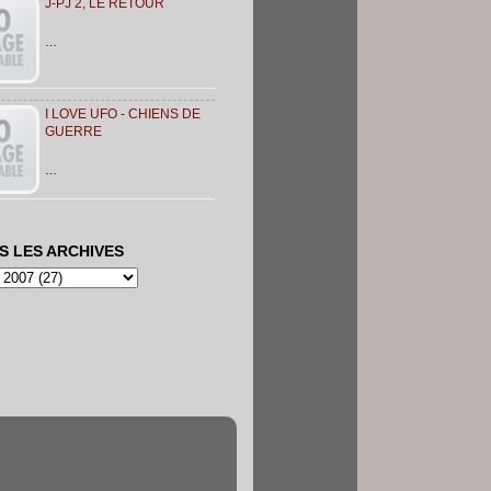
J-PJ 2, LE RETOUR
…
I LOVE UFO - CHIENS DE
GUERRE
…
S LES ARCHIVES