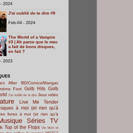
- 2024
J'ai oublié de te dire #9
Feb-04 - 2024
The World of a Vampire
#3 | Ah parce que le mec
a fait de bons disques,
en fait ?
- 2023
QUES
rs After
BD/Comics/Mangas
Golb Hits
Golb
inéma
Foot
orld
Jeux vidéo
J'ai oublié de te dire
rature
Live Me Tender
sques à moi (et rien qu'à
es livres à moi (et rien qu'à
Musique
Séries TV
Top of the Flops
lk
Vie Mort et
WGTC?
ion d'un coiffeur de province