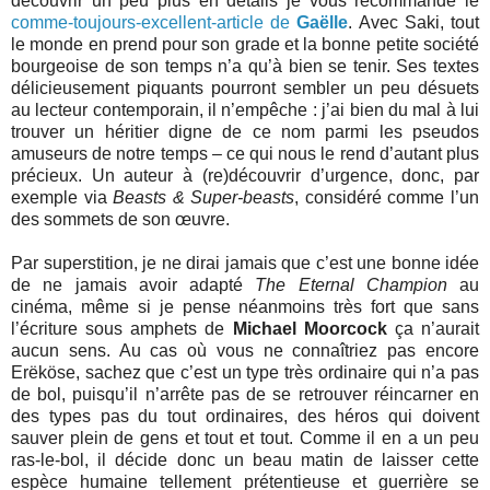
découvrir un peu plus en détails je vous recommande le
comme-toujours-excellent-article de
Gaëlle
. Avec Saki, tout
le monde en prend pour son grade et la bonne petite société
bourgeoise de son temps n’a qu’à bien se tenir. Ses textes
délicieusement piquants pourront sembler un peu désuets
au lecteur contemporain, il n’empêche : j’ai bien du mal à lui
trouver un héritier digne de ce nom parmi les pseudos
amuseurs de notre temps – ce qui nous le rend d’autant plus
précieux. Un auteur à (re)découvrir d’urgence, donc, par
exemple via
Beasts & Super-beasts
, considéré comme l’un
des sommets de son œuvre.
Par superstition, je ne dirai jamais que c’est une bonne idée
de ne jamais avoir adapté
The Eternal Champion
au
cinéma, même si je pense néanmoins très fort que sans
l’écriture sous amphets de
Michael Moorcock
ça n’aurait
aucun sens. Au cas où vous ne connaîtriez pas encore
Erëköse, sachez que c’est un type très ordinaire qui n’a pas
de bol, puisqu’il n’arrête pas de se retrouver réincarner en
des types pas du tout ordinaires, des héros qui doivent
sauver plein de gens et tout et tout. Comme il en a un peu
ras-le-bol, il décide donc un beau matin de laisser cette
espèce humaine tellement prétentieuse et guerrière se