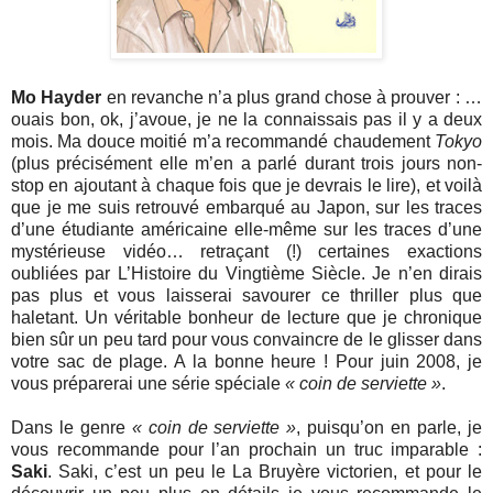
Mo Hayder
en revanche n’a plus grand chose à prouver : …
ouais bon, ok, j’avoue, je ne la connaissais pas il y a deux
mois. Ma douce moitié m’a recommandé chaudement
Tokyo
(plus précisément elle m’en a parlé durant trois jours non-
stop en ajoutant à chaque fois que je devrais le lire), et voilà
que je me suis retrouvé embarqué au Japon, sur les traces
d’une étudiante américaine elle-même sur les traces d’une
mystérieuse vidéo… retraçant (!) certaines exactions
oubliées par L’Histoire du Vingtième Siècle. Je n’en dirais
pas plus et vous laisserai savourer ce thriller plus que
haletant. Un véritable bonheur de lecture que je chronique
bien sûr un peu tard pour vous convaincre de le glisser dans
votre sac de plage. A la bonne heure ! Pour juin 2008, je
vous préparerai une série spéciale
« coin de serviette »
.
Dans le genre
« coin de serviette »
, puisqu’on en parle, je
vous recommande pour l’an prochain un truc imparable :
Saki
. Saki, c’est un peu le La Bruyère victorien, et pour le