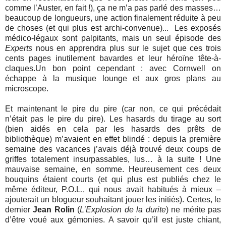
comme l’Auster, en fait !), ça ne m’a pas parlé des masses…
beaucoup de longueurs, une action finalement réduite à peu
de choses (et qui plus est archi-convenue)... Les exposés
médico-légaux sont palpitants, mais un seul épisode des
Experts
nous en apprendra plus sur le sujet que ces trois
cents pages inutilement bavardes et leur héroïne tête-à-
claques.Un bon point cependant : avec Cornwell on
échappe à la musique lounge et aux gros plans au
microscope.
Et maintenant le pire du pire (car non, ce qui précédait
n’était pas le pire du pire). Les hasards du tirage au sort
(bien aidés en cela par les hasards des prêts de
bibliothèque) m’avaient en effet blindé : depuis la première
semaine des vacances j’avais déjà trouvé deux coups de
griffes totalement insurpassables, lus… à la suite ! Une
mauvaise semaine, en somme. Heureusement ces deux
bouquins étaient courts (et qui plus est publiés chez le
même éditeur, P.O.L., qui nous avait habitués à mieux –
ajouterait un blogueur souhaitant jouer les initiés). Certes, le
dernier
Jean Rolin
(
L’Explosion de la durite
) ne mérite pas
d’être voué aux gémonies. A savoir qu’il est juste chiant,