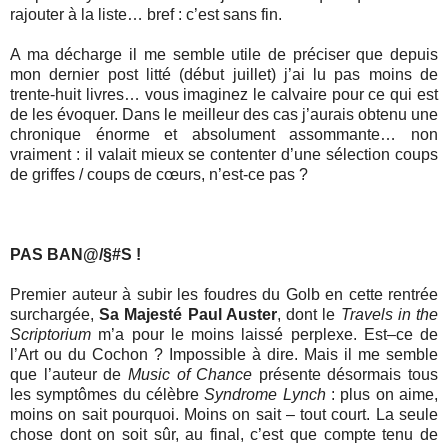
rajouter à la liste… bref : c’est sans fin.
A ma décharge il me semble utile de préciser que depuis
mon dernier post litté (début juillet) j’ai lu pas moins de
trente-huit livres… vous imaginez le calvaire pour ce qui est
de les évoquer. Dans le meilleur des cas j’aurais obtenu une
chronique énorme et absolument assommante… non
vraiment : il valait mieux se contenter d’une sélection coups
de griffes / coups de cœurs, n’est-ce pas ?
PAS BAN@/§#S !
Premier auteur à subir les foudres du Golb en cette rentrée
surchargée,
Sa Majesté Paul Auster
, dont le
Travels in the
Scriptorium
m’a pour le moins laissé perplexe. Est–ce de
l’Art ou du Cochon ? Impossible à dire. Mais il me semble
que l’auteur de
Music of Chance
présente désormais tous
les symptômes du célèbre
Syndrome Lynch
: plus on aime,
moins on sait pourquoi. Moins on sait – tout court. La seule
chose dont on soit sûr, au final, c’est que compte tenu de