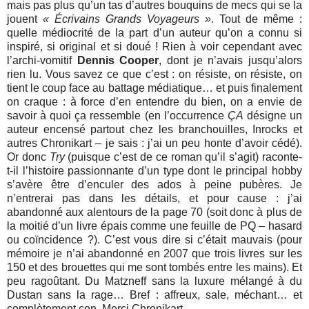
mais pas plus qu’un tas d’autres bouquins de mecs qui se la
jouent
« Écrivains Grands Voyageurs »
. Tout de même :
quelle médiocrité de la part d’un auteur qu’on a connu si
inspiré, si original et si doué ! Rien à voir cependant avec
l’archi-vomitif
Dennis Cooper
, dont je n’avais jusqu’alors
rien lu. Vous savez ce que c’est : on résiste, on résiste, on
tient le coup face au battage médiatique… et puis finalement
on craque : à force d’en entendre du bien, on a envie de
savoir à quoi ça ressemble (en l’occurrence
ÇA
désigne un
auteur encensé partout chez les branchouilles, Inrocks et
autres Chronikart – je sais : j’ai un peu honte d’avoir cédé).
Or donc
Try
(puisque c’est de ce roman qu’il s’agit) raconte-
t-il l’histoire passionnante d’un type dont le principal hobby
s’avère être d’enculer des ados à peine pubères. Je
n’entrerai pas dans les détails, et pour cause : j’ai
abandonné aux alentours de la page 70 (soit donc à plus de
la moitié d’un livre épais comme une feuille de PQ – hasard
ou coïncidence ?). C’est vous dire si c’était mauvais (pour
mémoire je n’ai abandonné en 2007 que trois livres sur les
150 et des brouettes qui me sont tombés entre les mains). Et
peu ragoûtant. Du Matzneff sans la luxure mélangé à du
Dustan sans la rage… Bref : affreux, sale, méchant… et
complètement con. Merci Chronikart.