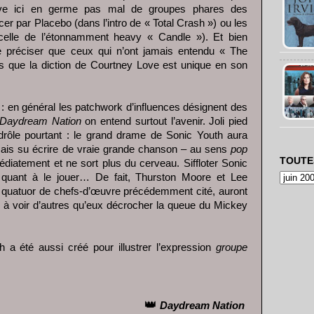
uve ici en germe pas mal de groupes phares des
r par Placebo (dans l’intro de « Total Crash ») ou les
elle de l’étonnamment heavy « Candle »). Et bien
 préciser que ceux qui n’ont jamais entendu « The
s que la diction de Courtney Love est unique en son
 : en général les patchwork d’influences désignent des
Daydream Nation
on entend surtout l’avenir. Joli pied
drôle pourtant : le grand drame de Sonic Youth aura
mais su écrire de vraie grande chanson – au sens
pop
TOUTE
édiatement et ne sort plus du cerveau. Siffloter Sonic
 quant à le jouer… De fait, Thurston Moore et Lee
 quatuor de chefs-d’œuvre précédemment cité, auront
à voir d’autres qu’eux décrocher la queue du Mickey
 a été aussi créé pour illustrer l’expression
groupe
👑
Daydream Nation