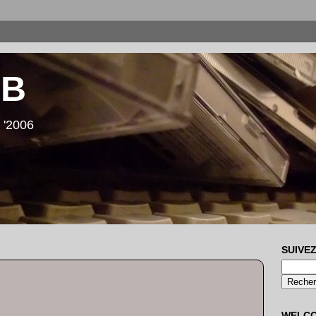
LB
 '2006
SUIVEZ
WELC