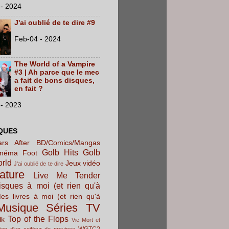
- 2024
J'ai oublié de te dire #9
Feb-04 - 2024
The World of a Vampire
#3 | Ah parce que le mec
a fait de bons disques,
en fait ?
- 2023
QUES
rs After
BD/Comics/Mangas
Golb Hits
Golb
inéma
Foot
orld
Jeux vidéo
J'ai oublié de te dire
rature
Live Me Tender
sques à moi (et rien qu'à
es livres à moi (et rien qu'à
Musique
Séries TV
Top of the Flops
lk
Vie Mort et
WGTC?
ion d'un coiffeur de province