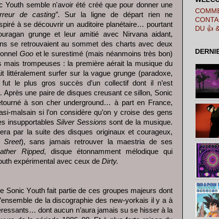
nic Youth semble n'avoir été créé que pour donner une
COMME
rreur de casting”
. Sur la ligne de départ rien ne
CONTA
nspiré à se découvrir un auditoire planétaire… pourtant
DU 👍 
uragan grunge et leur amitié avec Nirvana aidant,
ns se retrouvaient au sommet des charts avec deux
DERNI
ionnel
Goo
et le surestimé (mais néanmoins très bon)
mais trompeuses : la première aérait la musique du
t littéralement surfer sur la vague grunge (paradoxe,
fut le plus gros succès d’un collectif dont il n’est
. Après une paire de disques creusant ce sillon, Sonic
retourné à son cher underground… à part en France,
asi-malsain si l’on considère qu’on y croise des gens
es insupportables
Silver Sessions
sont de la musique.
iera par la suite des disques originaux et courageux,
 Sreet
), sans jamais retrouver la maestria de ses
ather Ripped
, disque étonnamment mélodique qui
Youth expérimental avec ceux de
Dirty.
e Sonic Youth fait partie de ces groupes majeurs dont
 l’ensemble de la discographie des new-yorkais il y a à
téressants… dont aucun n’aura jamais su se hisser à la