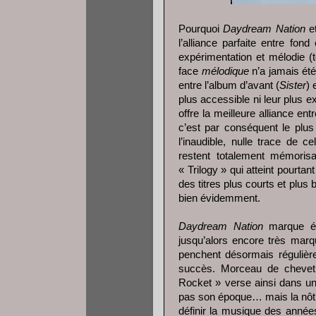
Pourquoi
Daydream Nation
et
l’alliance parfaite entre fon
expérimentation et mélodie 
face
mélodique
n’a jamais ét
entre l’album d’avant (
Sister
) 
plus accessible ni leur plus 
offre la meilleure alliance en
c’est par conséquent le plus 
l’inaudible, nulle trace de 
restent totalement mémoris
« Trilogy » qui atteint pourta
des titres plus courts et plus
bien évidemment.
Daydream Nation
marque ég
jusqu’alors encore très mar
penchent désormais régulièrem
succès. Morceau de chevet d
Rocket » verse ainsi dans un
pas son époque… mais la nôtr
définir la musique des année