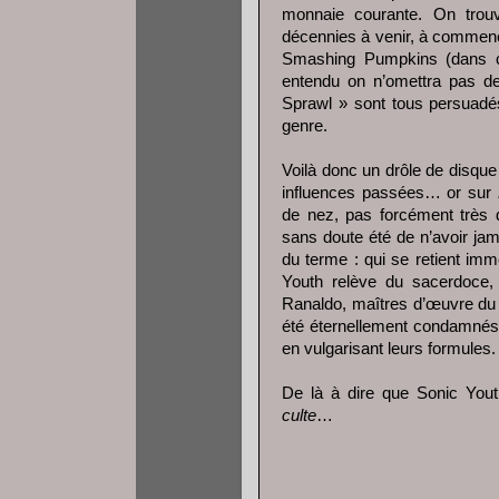
monnaie courante. On tro
décennies à venir, à commence
Smashing Pumpkins (dans c
entendu on n’omettra pas de
Sprawl » sont tous persuadé
genre.
Voilà donc un drôle de disque
influences passées… or sur
de nez, pas forcément très 
sans doute été de n’avoir ja
du terme : qui se retient imm
Youth relève du sacerdoce,
Ranaldo, maîtres d’œuvre du
été éternellement condamnés 
en vulgarisant leurs formules.
De là à dire que Sonic Youth
culte
…