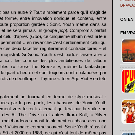
DRAWA
 pas un autre ? Tout simplement parce qu’il s’agit de
d et forme, entre innovation sonique et contenu, entre
ON EN
(toute proportion gardée : Sonic Youth même dans sa
é et ne sera jamais un groupe
pop
). Compromis parfait
EN VR
et celui d’après (
Goo
), ce cinquième album n’est ni leur
expérimental… en revanche c’est certainement celui qui
tre ces deux facettes régulièrement contradictoires – et
magistral. Si Sonic Youth s’est parfois laissé aller à
cela ici : les compos les plus ambitieuses de l’album
ables (« ‘cross the Breeze », même la fantastique
nt le quart d’heure) et sont toujours contrebalancées par
 bruts de décoffrage – l’hymne « Teen Age Riot » en tête
alement un tournant en terme de style musical :
quées par le post-punk, les chansons de Sonic Youth
ent vers le rock alternatif qui fera par la suite son
es At The Drive-in et autres Ikara Kolt, « Silver
 rock/hardcore abrasif totalement en phase avec non
e ! Visionnaire comme souvent, Sonic Youth réussit à
s 90 et 2000 en 1988, ce qui n’est tout de même pas