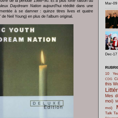
uvre de la période 1986–90. Et à plus forte raison du
Mar-09 
buleux
Daydream Nation
aujourd’hui réédité dans une
mentée à se damner : quinze titres lives et quatre
de Neil Young) en plus de l'album original.
Dec-17 
RUBRI
10 Yea
C
CDG
this W
Litté
Mes di
moi)
M
moi)
Talk Ta
Résurrect