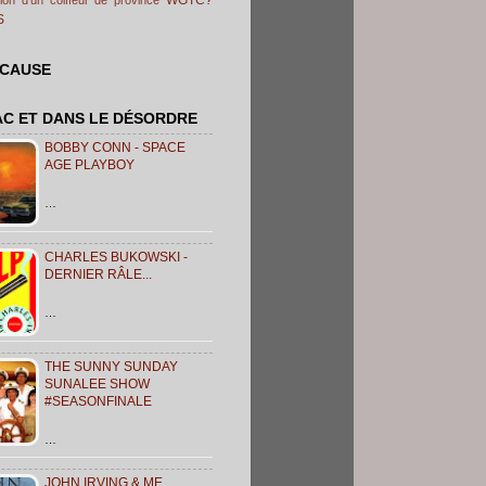
S
 CAUSE
AC ET DANS LE DÉSORDRE
BOBBY CONN - SPACE
AGE PLAYBOY
…
CHARLES BUKOWSKI -
DERNIER RÂLE...
…
THE SUNNY SUNDAY
SUNALEE SHOW
#SEASONFINALE
…
JOHN IRVING & ME