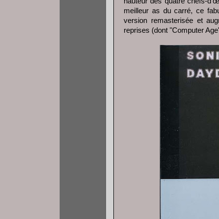
hauteur des quatre chefs-d’œ
meilleur as du carré, ce fa
version remasterisée et aug
reprises (dont "Computer Age" 