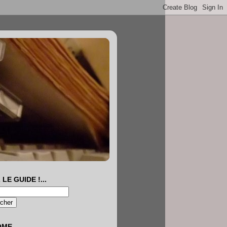
 LE GUIDE !...
OME