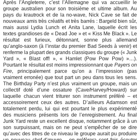
Après l’Angleterre, c’est l’Allemagne qui va accueillir le
groupe australien pour son troisième et ultime album. Au
pays du krautrock et de la no-wave, Nick Cave se fait de
nouveaux amis très créatifs et très barrés : Bargeld bien sûr,
mais aussi Lydia Lunch et Anita Lane, laquelle écrit les
textes grandioses de « Dead Joe » et « Kiss Me Black ». Le
résultat est furieux, détonnant, sonne plus allemand
qu’anglo-saxon (à l’instar du premier Bad Seeds à venir) et
renferme la plupart des grands classiques du groupe (« Junk
Yard », « Blast off! », « Hamlet (Pow Pow Pow) »…).
Pourtant le résultat est moins impressionnant que
Payers on
Fire
, principalement parce qu’on a l’impression (pas
vraiment erronée) que tout part un peu dans tous les sens.
The Birthday Party n’est plus vraiment un groupe, mais un
collectif doté d’une ossature (Cave/Harvey/Howard) sur
laquelle chacun vient triturer son instrument préféré – et
accessoirement ceux des autres. D’ailleurs Adamson est
totalement perdu, lui qui est pourtant le plus expérimenté
des musiciens présents lors de l’enregistrement. Au final
Junk Yard reste un excellent disque, notamment grâce à un
son surpuissant, mais on ne peut s’empêcher de se dire
qu’avec des titres de ce niveau le groupe aurait pu produire
un nouveau chef-d’œuvre… on préfèrera cent fois écouter