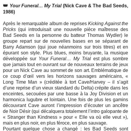
👑
Your Funeral… My Trial
(Nick Cave & The Bad Seeds,
1986)
Après le remarquable album de reprises
Kicking Against the
Pricks
(qui introduisait une nouvelle pièce maîtresse des
Bad Seeds en la personne du batteur Thomas Wydler) le
groupe repart sur de nouvelles bases en se séparant de
Barry Adamson (qui joue néanmoins sur trois titres) et en
épurant son style. Plus blues, moins bruyante, la musique
développée sur
Your Funeral… My Trial
est plus sombre
que jamais tout en ouvrant sur de nouveaux terrains de jeux
pour un Nick Cave au sommet de son art. Emblématique de
ce coup d’œil vers les horizons sauvages américains, «
Long Time Man » (créditée à tort Cave/Harvey – il s’agit
d’une reprise d’un vieux standard du Delta) crépite dans les
enceintes, secouées par une basse à la Joy Division et un
harmonica lugubre et lointain. Une fois de plus les gamins
découvrant Cave auront l’impression d’écouter un ancêtre
de Noir Désir (qui décalquera totalement l’intro galopante de
« Stranger than Kindness » pour « Elle va où elle veut »),
mais en plus noir, en plus féroce, en plus sauvage.
Pourtant quelque chose a changé : les Bad Seeds sont