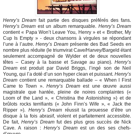
Henry’s Dream
fait partie des disques préférés des fans.
Henry’s Dream
est un album remarquable.
Henry’s Dream
contient « Papa Won’t Leave You, Henry » et « Brother, My
Cup Is Empty » - deux chansons à virgules se répondant
l’une à l’autre.
Henry’s Dream
présente des Bad Seeds en
nombre plus réduite (le triumvirat Cave/Harvey/Bargeld étant
seulement accompagné de Wylder et de deux nouvelles
têtes – Casey à la basse et Savage au piano).
Henry’s
Dream
est produit par David Briggs, l’ingé son de Neil
Young, qui l’a doté d’un son hyper clean et puissant.
Henry’s
Dream
contient une remarquable ballade – « When I First
Came to Town ».
Henry’s Dream
est une œuvre aussi
magistrale que hantée, pleine de noires complaintes («
Loom of the Land », « Christina the Astonishing ») et de
brûlots rocks terrifiants (« John Finn’s Wife », « Jack the
Ripper »).
Henry’s Dream
réussit la prouesse d’être un
disque à la fois abrasif, violent et parfaitement accessible.
De fait,
Henry’s Dream
fut des plus gros succès de Nick
Cave. A raison :
Henry’s Dream
est un des ses chefs-
d’œuvre.