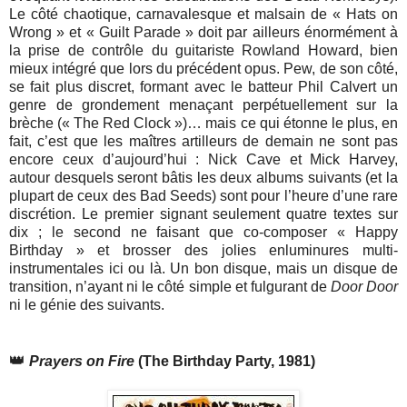
Le côté chaotique, carnavalesque et malsain de « Hats on
Wrong » et « Guilt Parade » doit par ailleurs énormément à
la prise de contrôle du guitariste Rowland Howard, bien
mieux intégré que lors du précédent opus. Pew, de son côté,
se fait plus discret, formant avec le batteur Phil Calvert un
genre de grondement menaçant perpétuellement sur la
brèche (« The Red Clock »)… mais ce qui étonne le plus, en
fait, c’est que les maîtres artilleurs de demain ne sont pas
encore ceux d’aujourd’hui : Nick Cave et Mick Harvey,
autour desquels seront bâtis les deux albums suivants (et la
plupart de ceux des Bad Seeds) sont pour l’heure d’une rare
discrétion. Le premier signant seulement quatre textes sur
dix ; le second ne faisant que co-composer « Happy
Birthday » et brosser des jolies enluminures multi-
instrumentales ici ou là. Un bon disque, mais un disque de
transition, n’ayant ni le côté simple et fulgurant de
Door Door
ni le génie des suivants.
👑
Prayers on Fire
(The Birthday Party, 1981)