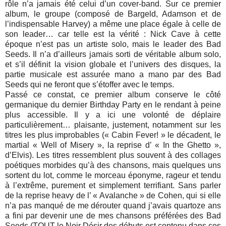
rôle n’a jamais été celui d’un cover-band. Sur ce premier
album, le groupe (composé de Bargeld, Adamson et de
l’indispensable Harvey) a même une place égale à celle de
son leader… car telle est la vérité : Nick Cave à cette
époque n’est pas un artiste solo, mais le leader des Bad
Seeds. Il n’a d’ailleurs jamais sorti de véritable album solo,
et s’il définit la vision globale et l’univers des disques, la
partie musicale est assurée mano a mano par des Bad
Seeds qui ne feront que s’étoffer avec le temps.
Passé ce constat, ce premier album conserve le côté
germanique du dernier Birthday Party en le rendant à peine
plus accessible. Il y a ici une volonté de déplaire
particulièrement… plaisante, justement, notamment sur les
titres les plus improbables (« Cabin Fever! » le décadent, le
martial « Well of Misery », la reprise d’ « In the Ghetto »,
d’Elvis). Les titres ressemblent plus souvent à des collages
poétiques morbides qu’à des chansons, mais quelques uns
sortent du lot, comme le morceau éponyme, rageur et tendu
à l’extrême, purement et simplement terrifiant. Sans parler
de la reprise heavy de l’ « Avalanche » de Cohen, qui si elle
n’a pas manqué de me dérouter quand j’avais quartoze ans
a fini par devenir une de mes chansons préférées des Bad
Seeds (TOUT le Noir Désir des débuts est contenu dans ces