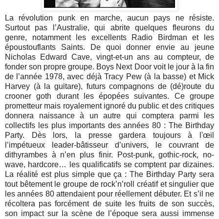
La révolution punk en marche, aucun pays ne résiste.
Surtout pas l’Australie, qui abrite quelques fleurons du
genre, notamment les excellents Radio Birdman et les
époustouflants Saints. De quoi donner envie au jeune
Nicholas Edward Cave, vingt-et-un ans au compteur, de
fonder son propre groupe. Boys Next Door voit le jour à la fin
de l’année 1978, avec déjà Tracy Pew (à la basse) et Mick
Harvey (à la guitare), futurs compagnons de (dé)route du
crooner goth durant les épopées suivantes. Ce groupe
prometteur mais royalement ignoré du public et des critiques
donnera naissance à un autre qui comptera parmi les
collectifs les plus importants des années 80 : The Birthday
Party. Dès lors, la presse gardera toujours à l'œil
l’impétueux leader-bâtisseur d’univers, le couvrant de
dithyrambes à n’en plus finir. Post-punk, gothic-rock, no-
wave, hardcore… les qualificatifs se comptent par dizaines.
La réalité est plus simple que ça : The Birthday Party sera
tout bêtement le groupe de rock’n’roll créatif et singulier que
les années 80 attendaient pour réellement débuter. Et s’il ne
récoltera pas forcément de suite les fruits de son succès,
son impact sur la scène de l’époque sera aussi immense