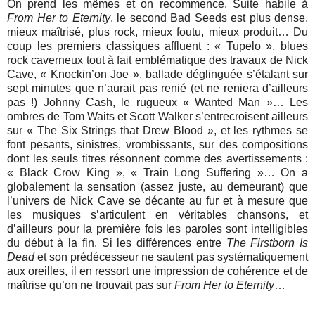
On prend les mêmes et on recommence. Suite habile à
From Her to Eternity
, le second Bad Seeds est plus dense,
mieux maîtrisé, plus rock, mieux foutu, mieux produit… Du
coup les premiers classiques affluent : « Tupelo », blues
rock caverneux tout à fait emblématique des travaux de Nick
Cave, « Knockin’on Joe », ballade déglinguée s’étalant sur
sept minutes que n’aurait pas renié (et ne reniera d’ailleurs
pas !) Johnny Cash, le rugueux « Wanted Man »… Les
ombres de Tom Waits et Scott Walker s’entrecroisent ailleurs
sur « The Six Strings that Drew Blood », et les rythmes se
font pesants, sinistres, vrombissants, sur des compositions
dont les seuls titres résonnent comme des avertissements :
« Black Crow King », « Train Long Suffering »… On a
globalement la sensation (assez juste, au demeurant) que
l’univers de Nick Cave se décante au fur et à mesure que
les musiques s’articulent en véritables chansons, et
d’ailleurs pour la première fois les paroles sont intelligibles
du début à la fin. Si les différences entre
The Firstborn Is
Dead
et son prédécesseur ne sautent pas systématiquement
aux oreilles, il en ressort une impression de cohérence et de
maîtrise qu’on ne trouvait pas sur
From Her to Eternity
…