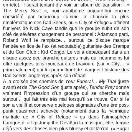
en tête). Il serait tentant d’y voir un album de transition : «
The Mercy Seat », noir anathème aujourd’hui encore
considéré par beaucoup comme la chanson la plus
emblématique des Bad Seeds, ou « City of Refuge » affinent
l’univers de Nick Cave tandis que le groupe subit de son
côté de sévères changement de personnel : Adamson parti,
Roland Wolf le remplace… surtout, ce disque marque
l’entrée en lice de l’ex (et redoutable) guitariste des Cramps
et du Gun Club : Kid Congo. Le voilà débarquant dans un
disque assez peu branché guitares mais qui néanmoins lui
offre quelques jolis morceaux de bravoure (sur « City… »
principalement) qui lui permettront de marquer l’histoire des
Bad Seeds longtemps après son départ.
A la croisée des chemins de
Your Funeral… My Trial
(juste
avant) et de
The Good Son
(juste après),
Tender Prey
donne
vraiment l’impression d’un groupe qui se cherche mais
surtout… qui fait très très mal lorsqu’il se trouve. Car si le
son a vieilli et conserve quelques stigmates d’une ère post-
punk quasiment achevée (notamment dans la rythmique
martiale de « City of Refuge » ou dans l’atmosphère
baroque d’ « Up Jump the Devil! ») la musique, elle, lorgne
déjà vers des choses bien plus bluesy et rock’n’roll (« Sugar