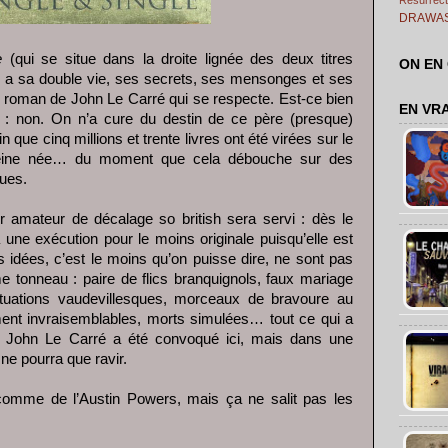
DRAWA
e
(qui se situe dans la droite lignée des deux titres
ON EN
 a sa double vie, ses secrets, ses mensonges et ses
roman de John Le Carré qui se respecte. Est-ce bien
EN VR
t : non. On n’a cure du destin de ce père (presque)
 que cinq millions et trente livres ont été virées sur le
 peine née… du moment que cela débouche sur des
ques.
r amateur de décalage so british sera servi : dès le
 une exécution pour le moins originale puisqu’elle est
s idées, c’est le moins qu’on puisse dire, ne sont pas
e tonneau : paire de flics branquignols, faux mariage
tuations vaudevillesques, morceaux de bravoure au
ent invraisemblables, morts simulées… tout ce qui a
e John Le Carré a été convoqué ici, mais dans une
 ne pourra que ravir.
omme de l’Austin Powers, mais ça ne salit pas les