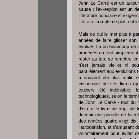
John Le Carré est un auteur 
cause : l’ex-espion est un de
littérature populaire et exig
littéraire compte de plus noble 
Mais ce qui le met plus à par
années de faire glisser son 
évoluer
. Là où beaucoup de s
procédés ou tout simplement 
rester au top, se remettre e
n'est jamais vieillot ni p
parallèlement aux évolutions t
a souvent été plus malin et
visionnaire de ses livres (
toujours été indéniable, 
technologiques, selon la term
de John Le Carré - tout du m
d’écrire le livre de trop, d
devenir une parodie de lui-mê
des années quatre-vingt dix.
l’autodérision, et s’amusant 
volontairement pour éviter 