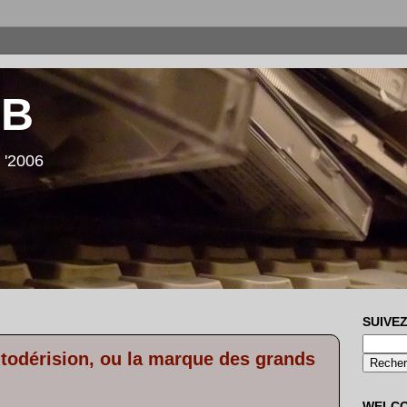
LB
 '2006
SUIVEZ
utodérision, ou la marque des grands
WELC