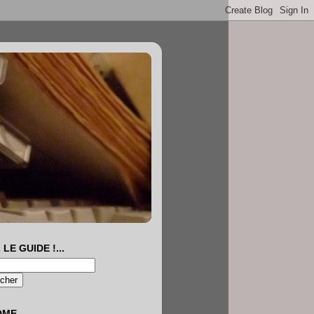
 LE GUIDE !...
OME