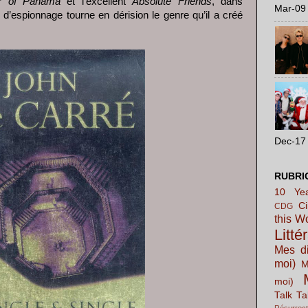
or of Panama
et l’excellent
Absolute Friends
, dans
Mar-09 
 d’espionnage tourne en dérision le genre qu’il a créé
Dec-17 
RUBRI
10 Yea
C
CDG
this W
Litté
Mes di
moi)
M
moi)
Talk Ta
Résurrect