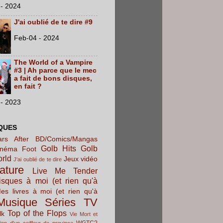
- 2024
J'ai oublié de te dire #9
Feb-04 - 2024
The World of a Vampire
#3 | Ah parce que le mec
a fait de bons disques,
en fait ?
- 2023
QUES
rs After
BD/Comics/Mangas
Golb Hits
Golb
inéma
Foot
orld
Jeux vidéo
J'ai oublié de te dire
rature
Live Me Tender
sques à moi (et rien qu'à
es livres à moi (et rien qu'à
Musique
Séries TV
Top of the Flops
lk
Vie Mort et
WGTC?
ion d'un coiffeur de province