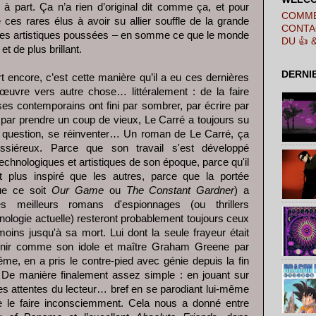
à part. Ça n’a rien d’original dit comme ça, et pour
COMME
 ces rares élus à avoir su allier souffle de la grande
CONTA
ences artistiques poussées – en somme ce que le monde
DU 👍 
et de plus brillant.
DERNI
t encore, c’est cette manière qu’il a eu ces dernières
œuvre vers autre chose… littéralement : de la faire
es contemporains ont fini par sombrer, par écrire par
par prendre un coup de vieux, Le Carré a toujours su
n question, se réinventer… Un roman de Le Carré, ça
oussiéreux. Parce que son travail s'est développé
echnologiques et artistiques de son époque, parce qu'il
 plus inspiré que les autres, parce que la portée
que ce soit
Our Game
ou
The Constant Gardner
) a
les meilleurs romans d'espionnages (ou thrillers
inologie actuelle) resteront probablement toujours ceux
oins jusqu'à sa mort. Lui dont la seule frayeur était
e finir comme son idole et maître Graham Greene par
me, en a pris le contre-pied avec génie depuis la fin
 De manière finalement assez simple : en jouant sur
des attentes du lecteur… bref en se parodiant lui-même
de le faire inconsciemment. Cela nous a donné entre