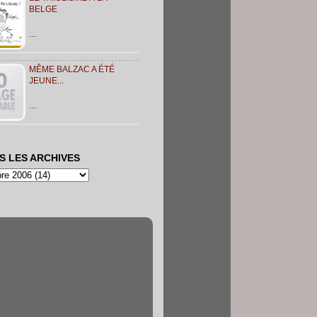
BELGE
…
MÊME BALZAC A ÉTÉ
JEUNE...
…
S LES ARCHIVES