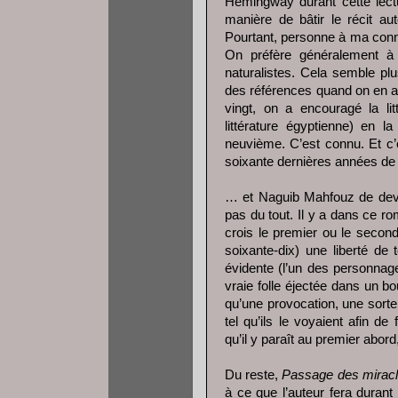
Hemingway durant cette lect
manière de bâtir le récit aut
Pourtant, personne à ma con
On préfère généralement à
naturalistes. Cela semble plu
des références quand on en a 
vingt, on a encouragé la lit
littérature égyptienne) en l
neuvième. C’est connu. Et c’e
soixante dernières années de pr
… et Naguib Mahfouz de dev
pas du tout. Il y a dans ce ro
crois le premier ou le second
soixante-dix) une liberté de 
évidente (l’un des personnag
vraie folle éjectée dans un bou
qu’une provocation, une sorte
tel qu’ils le voyaient afin d
qu’il y paraît au premier abord
Du reste,
Passage des mirac
à ce que l’auteur fera duran