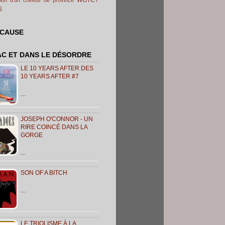
S
 CAUSE
AC ET DANS LE DÉSORDRE
LE 10 YEARS AFTER DES
10 YEARS AFTER #7
…
JOSEPH O'CONNOR - UN
RIRE COINCÉ DANS LA
GORGE
…
SON OF A BITCH
…
LE TRIOLISME À LA