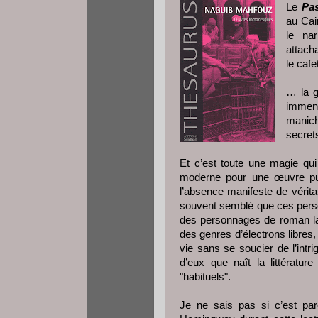
Le
Pas
au Cai
le nar
attach
le caf
… la g
immens
manic
secre
Et c’est toute une magie q
moderne pour une œuvre pub
l’absence manifeste de vérita
souvent semblé que ces perso
des personnages de roman lam
des genres d’électrons libres,
vie sans se soucier de l’intrig
d’eux que naît la littérat
"habituels".
Je ne sais pas si c’est par