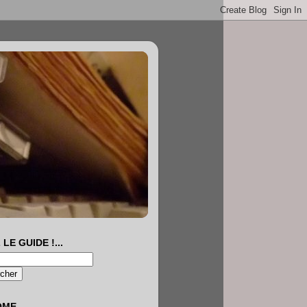
 LE GUIDE !...
OME