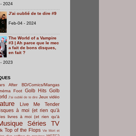
- 2024
J'ai oublié de te dire #9
Feb-04 - 2024
The World of a Vampire
#3 | Ah parce que le mec
a fait de bons disques,
en fait ?
- 2023
QUES
rs After
BD/Comics/Mangas
Golb Hits
Golb
inéma
Foot
orld
Jeux vidéo
J'ai oublié de te dire
rature
Live Me Tender
sques à moi (et rien qu'à
es livres à moi (et rien qu'à
Musique
Séries TV
Top of the Flops
lk
Vie Mort et
WGTC?
ion d'un coiffeur de province