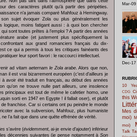
ure. Non pas tant dans l’atmosphère que dans cette
Mar-09 
our des caractères plutôt qu’à partir des péripéties.
naissance n’a jamais comparé Mahfouz à Hemingway.
 son sujet évoquer Zola ou plus généralement les
s logique, moins fatigant aussi : à quoi bon chercher
qui sont toutes prêtes à l’emploi ? A partir des années
térature arabe (et justement plus spécifiquement la
a confrontant aux grand romanciers français du dix-
st ce qui a permis à tous les critiques fainéants des
atiquer leur sport favori : le raccourci intellectuel.
Dec-17 
enir ad vitam aeternam
le Zola arabe
. Alors que non,
man il est vrai bizarrement européen (c’est d’ailleurs je
RUBRI
 à avoir été traduit en français, au début des années
10 Yea
ton qu’on ne trouve nulle part ailleurs, une insolence
C
CDG
es principaux est tout de même le cafetier homo, une
this W
quin sorti en 1947 en Egypte ! il fallait oser), et plutôt
Litté
 de franchise. Car si certains ont pu peindre le monde
e fricoter avec la subversion, Mahfouz, plus humaniste
Mes di
, ne l’a fait que dans une quête effrénée de vérité.
moi)
M
moi)
les
s’avère (
évidemment
, ai-je envie d’ajouter) inférieur
Talk Ta
t les décennies suivantes (je pense notamment à
Son
Résurrect