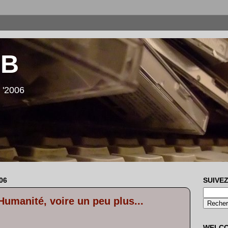
LB
 '2006
06
SUIVEZ
umanité, voire un peu plus...
WELC