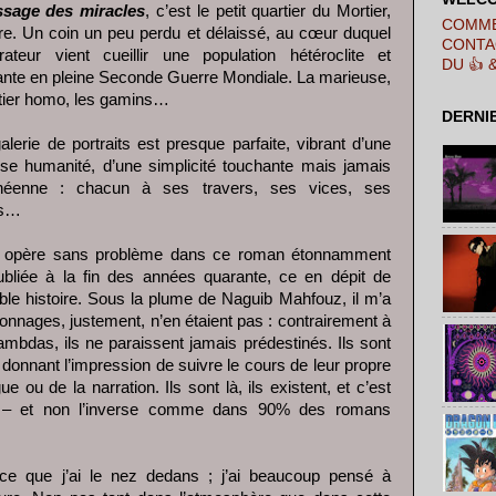
sage des miracles
, c’est le petit quartier du Mortier,
COMME
re. Un coin un peu perdu et délaissé, au cœur duquel
CONTA
rateur vient cueillir une population hétéroclite et
DU 👍 
ante en pleine Seconde Guerre Mondiale. La marieuse,
etier homo, les gamins…
DERNI
alerie de portraits est presque parfaite, vibrant d’une
e humanité, d’une simplicité touchante mais jamais
héenne : chacun à ses travers, ses vices, ses
ts…
ui opère sans problème dans ce roman étonnamment
liée à la fin des années quarante, ce en dépit de
ble histoire. Sous la plume de Naguib Mahfouz, il m’a
nnages, justement, n’en étaient pas : contrairement à
bdas, ils ne paraissent jamais prédestinés. Ils sont
 donnant l’impression de suivre le cours de leur propre
ue ou de la narration. Ils sont là, ils existent, et c’est
ure – et non l’inverse comme dans 90% des romans
ce que j’ai le nez dedans ; j’ai beaucoup pensé à