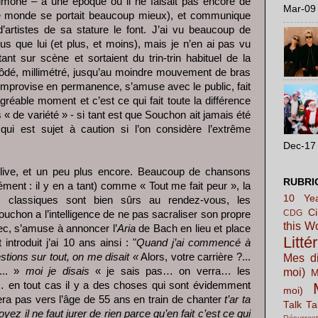
imone – à une époque où il ne faisait pas encore de
Mar-09 
 le monde se portait beaucoup mieux), et communique
artistes de sa stature le font. J’ai vu beaucoup de
s que lui (et plus, et moins), mais je n’en ai pas vu
ant sur scène et sortaient du trin-trin habituel de la
rôdé, millimétré, jusqu’au moindre mouvement de bras
 il improvise en permanence, s’amuse avec le public, fait
agréable moment et c’est ce qui fait toute la différence
 « de variété » - si tant est que Souchon ait jamais été
qui est sujet à caution si l’on considère l’extrême
.
Dec-17 
e live, et un peu plus encore. Beaucoup de chansons
RUBRI
ment : il y en a tant) comme « Tout me fait peur », la
10 Yea
 classiques sont bien sûrs au rendez-vous, les
C
CDG
ouchon a l’intelligence de ne pas sacraliser son propre
this W
 avec, s’amuse à annoncer l’
Aria
de Bach en lieu et place
Litté
introduit j’ai 10 ans ainsi : "
Quand j’ai commencé à
tions sur tout, on me disait «
Alors, votre carrière ?...
Mes di
... »
moi je disais
« je sais pas… on verra… les
moi)
M
en tout cas il y a des choses qui sont évidemment
moi)
era pas vers l’âge de 55 ans en train de chanter
t’ar ta
Talk Ta
ez il ne faut jurer de rien parce qu’en fait c’est ce qui
Résurrect