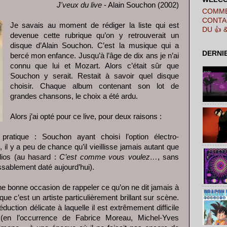
J'veux du live
- Alain Souchon (2002)
COMME
CONTA
Je savais au moment de rédiger la liste qui est
DU 👍 
devenue cette rubrique qu’on y retrouverait un
disque d’Alain Souchon. C’est la musique qui a
DERNI
bercé mon enfance. Jusqu’à l’âge de dix ans je n’ai
connu que lui et Mozart. Alors c’était sûr que
Souchon y serait. Restait à savoir quel disque
choisir. Chaque album contenant son lot de
grandes chansons, le choix a été ardu.
Alors j’ai opté pour ce live, pour deux raisons :
ratique : Souchon ayant choisi l’option électro-
 il y a peu de chance qu’il vieillisse jamais autant que
dios (au hasard :
C’est comme vous voulez…
, sans
sablement daté aujourd’hui).
ne bonne occasion de rappeler ce qu’on ne dit jamais à
e c’est un artiste particulièrement brillant sur scène.
duction délicate à laquelle il est extrêmement difficile
r (en l’occurrence de Fabrice Moreau, Michel-Yves