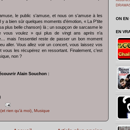
DRAWA
’amuse, le public s’amuse, et nous on s’amuse à les
ON EN
 y a bien sûr quelques moments d’émotion, « La P’tite
» (sa plus belle chanson) là ; un soupçon de sarcasme le
EN VR
 vous voulez » qui plus de vingt ans après n’a
e… mais l’essentiel reste de passer un bon moment
u aller. Vous allez voir un concert, vous laissez vos
 et vous les récupérez en ressortant. Finalement, c’est
sique, non ?
écouvrir Alain Souchon :
)
et rien qu'à moi)
,
Musique