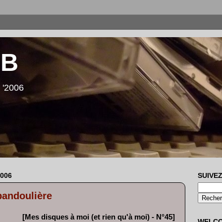
LB
 '2006
006
SUIVEZ
bandoulière
[Mes disques à moi (et rien qu'à moi) - N°45]
WELC