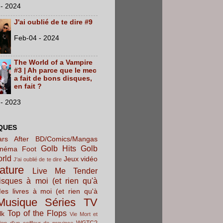
- 2024
J'ai oublié de te dire #9
Feb-04 - 2024
The World of a Vampire
#3 | Ah parce que le mec
a fait de bons disques,
en fait ?
- 2023
QUES
rs After
BD/Comics/Mangas
Golb Hits
Golb
inéma
Foot
orld
Jeux vidéo
J'ai oublié de te dire
rature
Live Me Tender
sques à moi (et rien qu'à
es livres à moi (et rien qu'à
Musique
Séries TV
Top of the Flops
lk
Vie Mort et
WGTC?
ion d'un coiffeur de province