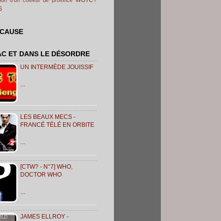
S
 CAUSE
AC ET DANS LE DÉSORDRE
UN INTERMÈDE JOUISSIF
…
LES BEAUX MECS -
FRANCÉ TÉLÉ EN ORBITE
…
[CTW? - N°7] WHO,
DOCTOR WHO
…
JAMES ELLROY -