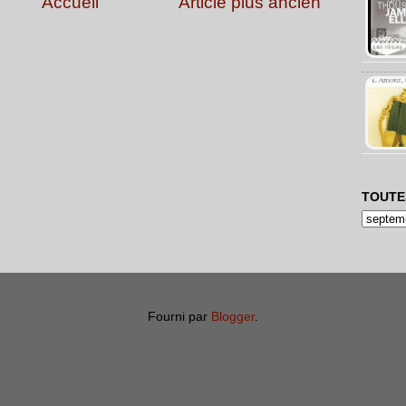
Accueil
Article plus ancien
TOUTE
Fourni par
Blogger
.