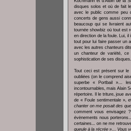
Kochmann et d’Albin de la S
disques solos et où de fait
avec le public comme peu d’
concerts de gens aussi connu
beaucoup qui se livraient aut
tournée showbiz où tout est 
en direction de la foule. Lui,
tout pour lui faire passer un 
avec les autres chanteurs dits
un chanteur de variété, ce 
sophistication de ses disques
Tout ceci est présent sur l
oubliées (on le comprend aisé
superbe « Portbail »… les
incontournables, mais Alain S
répertoire. Il le triture, joue
de « Foule sentimentale », et 
chanter on me posait des ques
comment vous envisagez ?
évènements nous porterons… 
certaines... on ne me retrouv
gueule à la récrée »… Vous voy