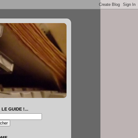
 LE GUIDE !...
OME