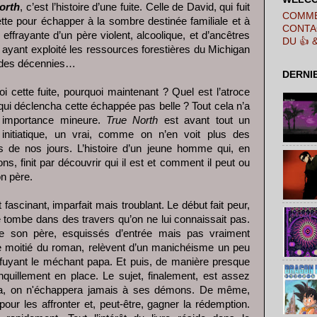
orth
, c’est l’histoire d’une fuite. Celle de David, qui fuit
COMME
te pour échapper à la sombre destinée familiale et à
CONTA
 effrayante d’un père violent, alcoolique, et d’ancêtres
DU 👍 
 ayant exploité les ressources forestières du Michigan
 des décennies…
DERNI
i cette fuite, pourquoi maintenant ? Quel est l’atroce
qui déclencha cette échappée pas belle ? Tout cela n’a
 importance mineure.
True North
est avant tout un
initiatique, un vrai, comme on n’en voit plus des
 de nos jours. L’histoire d’un jeune homme qui, en
s, finit par découvrir qui il est et comment il peut ou
on père.
 fascinant, imparfait mais troublant. Le début fait peur,
 tombe dans des travers qu’on ne lui connaissait pas.
e son père, esquissés d’entrée mais pas vraiment
e moitié du roman, relèvent d’un manichéisme un peu
d fuyant le méchant papa. Et puis, de manière presque
nquillement en place. Le sujet, finalement, est assez
uira, on n'échappera jamais à ses démons. De même,
pour les affronter et, peut-être, gagner la rédemption.