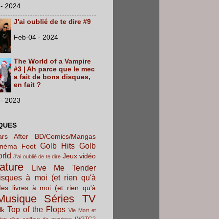
- 2024
J'ai oublié de te dire #9
Feb-04 - 2024
The World of a Vampire
#3 | Ah parce que le mec
a fait de bons disques,
en fait ?
- 2023
QUES
rs After
BD/Comics/Mangas
Golb Hits
Golb
inéma
Foot
orld
Jeux vidéo
J'ai oublié de te dire
rature
Live Me Tender
sques à moi (et rien qu'à
es livres à moi (et rien qu'à
Musique
Séries TV
Top of the Flops
lk
Vie Mort et
WGTC?
ion d'un coiffeur de province