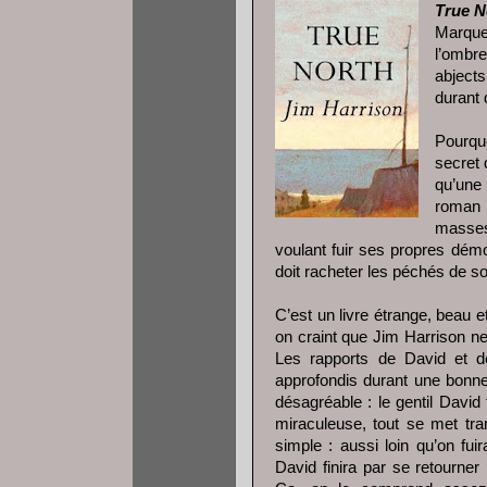
True N
Marquet
l’ombre
abjects
durant
Pourquo
secret 
qu’une
roman 
masses
voulant fuir ses propres démon
doit racheter les péchés de s
C’est un livre étrange, beau et
on craint que Jim Harrison ne
Les rapports de David et d
approfondis durant une bonn
désagréable : le gentil Davi
miraculeuse, tout se met tra
simple : aussi loin qu’on f
David finira par se retourner 