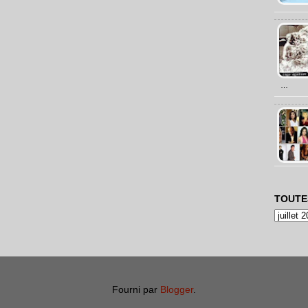
…
TOUTE
Fourni par
Blogger
.