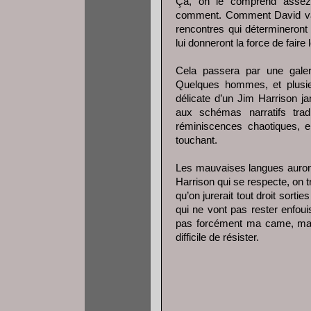
Ça, on le comprend assez r
comment. Comment David va-t-
rencontres qui détermineront 
lui donneront la force de fair
Cela passera par une gale
Quelques hommes, et plusi
délicate d’un Jim Harrison ja
aux schémas narratifs trad
réminiscences chaotiques, e
touchant.
Les mauvaises langues auront
Harrison qui se respecte, on
qu’on jurerait tout droit sorti
qui ne vont pas rester enfou
pas forcément ma came, mais 
difficile de résister.