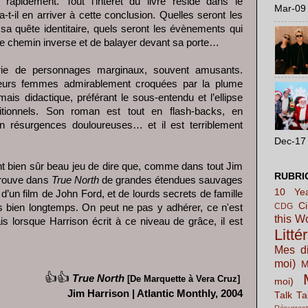
apidement. Tout l’intérêt du livre réside dans le
Mar-09 
il en arriver à cette conclusion. Quelles seront les
sa quête identitaire, quels seront les évènements qui
e le chemin inverse et de balayer devant sa porte…
rie de personnages marginaux, souvent amusants.
eurs femmes admirablement croquées par la plume
mais didactique, préférant le sous-entendu et l’ellipse
itionnels. Son roman est tout en flash-backs, en
n résurgences douloureuses… et il est terriblement
Dec-17 
 bien sûr beau jeu de dire que, comme dans tout Jim
RUBRI
 trouve dans
True North
de grandes étendues sauvages
10 Yea
es d’un film de John Ford, et de lourds secrets de famille
C
CDG
is bien longtemps. On peut ne pas y adhérer, ce n'est
this W
lorsque Harrison écrit à ce niveau de grâce, il est
Litté
Mes di
moi)
M
👍👍
True North
[De Marquette à Vera Cruz]
moi)
Jim Harrison | Atlantic Monthly, 2004
Talk Ta
Résurrect