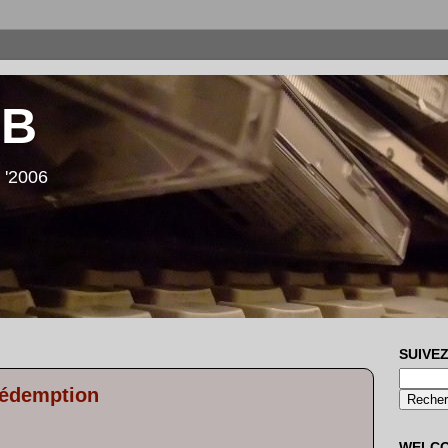
LB
 '2006
SUIVEZ
rédemption
WELC