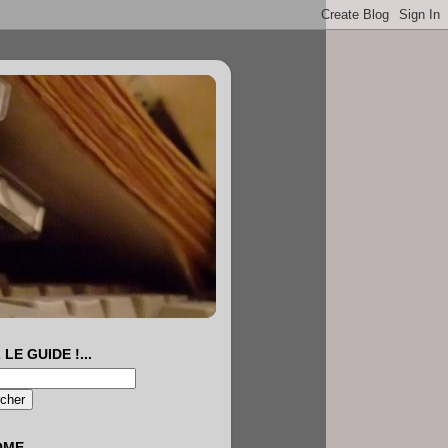
 LE GUIDE !...
OME