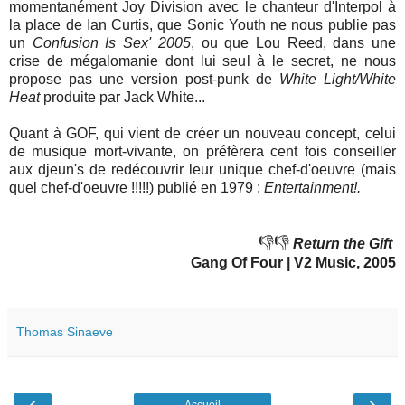
momentanément Joy Division avec le chanteur d'Interpol à
la place de Ian Curtis, que Sonic Youth ne nous publie pas
un
Confusion Is Sex' 2005
, ou que Lou Reed, dans une
crise de mégalomanie dont lui seul à le secret, ne nous
propose pas une version post-punk de
White Light/White
Heat
produite par Jack White...
Quant à GOF, qui vient de créer un nouveau concept, celui
de musique mort-vivante, on préfèrera cent fois conseiller
aux djeun's de redécouvrir leur unique chef-d'oeuvre (mais
quel chef-d'oeuvre !!!!!) publié en 1979 :
Entertainment!.
👎👎
Return the Gift
Gang Of Four
| V2
Music, 2005
Thomas Sinaeve
‹
›
Accueil