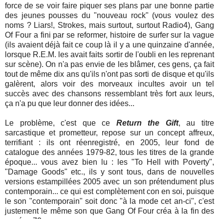
force de se voir faire piquer ses plans par une bonne partie
des jeunes pousses du "nouveau rock" (vous voulez des
noms ? Liars!, Strokes, mais surtout, surtout Radio4), Gang
Of Four a fini par se reformer, histoire de surfer sur la vague
(ils avaient déjà fait ce coup là il y a une quinzaine d'année,
lorsque R.E.M. les avait faits sortir de l'oubli en les reprenant
sur scène). On n'a pas envie de les blâmer, ces gens, ça fait
tout de même dix ans qu'ils n'ont pas sorti de disque et qu'ils
galèrent, alors voir des morveaux incultes avoir un tel
succès avec des chansons ressemblant très fort aux leurs,
ça n'a pu que leur donner des idées...
Le problème, c'est que ce
Return the Gift
, au titre
sarcastique et prometteur, repose sur un concept affreux,
terrifiant : ils ont réenregistré, en 2005, leur fond de
catalogue des années 1979-82, tous les titres de la grande
époque... vous avez bien lu : les "To Hell with Poverty",
"Damage Goods" etc., ils y sont tous, dans de nouvelles
versions estampillées 2005 avec un son prétendument plus
contemporain... ce qui est complètement con en soi, puisque
le son "contemporain" soit donc "à la mode cet an-ci", c'est
justement le même son que Gang Of Four créa à la fin des