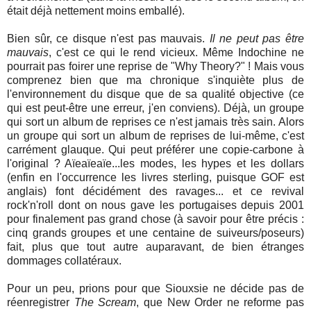
était déjà nettement moins emballé).
Bien sûr, ce disque n'est pas mauvais.
Il ne peut pas être
mauvais
, c'est ce qui le rend vicieux. Même Indochine ne
pourrait pas foirer une reprise de "Why Theory?" ! Mais vous
comprenez bien que ma chronique s'inquiète plus de
l'environnement du disque que de sa qualité objective (ce
qui est peut-être une erreur, j'en conviens). Déjà, un groupe
qui sort un album de reprises ce n'est jamais très sain. Alors
un groupe qui sort un album de reprises de lui-même, c'est
carrément glauque. Qui peut préférer une copie-carbone à
l'original ? Aïeaïeaïe...les modes, les hypes et les dollars
(enfin en l'occurrence les livres sterling, puisque GOF est
anglais) font décidément des ravages... et ce revival
rock'n'roll dont on nous gave les portugaises depuis 2001
pour finalement pas grand chose (à savoir pour être précis :
cinq grands groupes et une centaine de suiveurs/poseurs)
fait, plus que tout autre auparavant, de bien étranges
dommages collatéraux.
Pour un peu, prions pour que Siouxsie ne décide pas de
réenregistrer
The Scream
, que New Order ne reforme pas