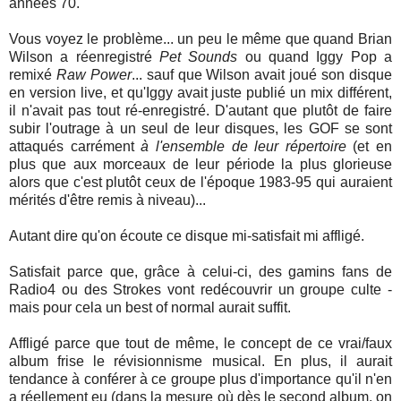
années 70.
Vous voyez le problème... un peu le même que quand Brian
Wilson a réenregistré
Pet Sounds
ou quand Iggy Pop a
remixé
Raw Power
... sauf que Wilson avait joué son disque
en version live, et qu'Iggy avait juste publié un mix différent,
il n'avait pas tout ré-enregistré. D'autant que plutôt de faire
subir l'outrage à un seul de leur disques, les GOF se sont
attaqués carrément
à l'ensemble de leur répertoire
(et en
plus que aux morceaux de leur période la plus glorieuse
alors que c'est plutôt ceux de l'époque 1983-95 qui auraient
mérités d'être remis à niveau)...
Autant dire qu'on écoute ce disque mi-satisfait mi affligé.
Satisfait parce que, grâce à celui-ci, des gamins fans de
Radio4 ou des Strokes vont redécouvrir un groupe culte -
mais pour cela un best of normal aurait suffit.
Affligé parce que tout de même, le concept de ce vrai/faux
album frise le révisionnisme musical. En plus, il aurait
tendance à conférer à ce groupe plus d'importance qu'il n'en
a réellement eu (dans la mesure où dès le second album, on