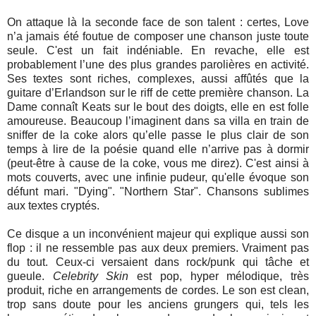
On attaque là la seconde face de son talent : certes, Love
n’a jamais été foutue de composer une chanson juste toute
seule. C'est un fait indéniable. En revache, elle est
probablement l’une des plus grandes parolières en activité.
Ses textes sont riches, complexes, aussi affûtés que la
guitare d’Erlandson sur le riff de cette première chanson. La
Dame connaît Keats sur le bout des doigts, elle en est folle
amoureuse. Beaucoup l’imaginent dans sa villa en train de
sniffer de la coke alors qu’elle passe le plus clair de son
temps à lire de la poésie quand elle n’arrive pas à dormir
(peut-être à cause de la coke, vous me direz). C'est ainsi à
mots couverts, avec une infinie pudeur, qu'elle évoque son
défunt mari. "Dying". "Northern Star". Chansons sublimes
aux textes cryptés.
Ce disque a un inconvénient majeur qui explique aussi son
flop : il ne ressemble pas aux deux premiers. Vraiment pas
du tout. Ceux-ci versaient dans rock/punk qui tâche et
gueule.
Celebrity Skin
est pop, hyper mélodique, très
produit, riche en arrangements de cordes. Le son est clean,
trop sans doute pour les anciens grungers qui, tels les