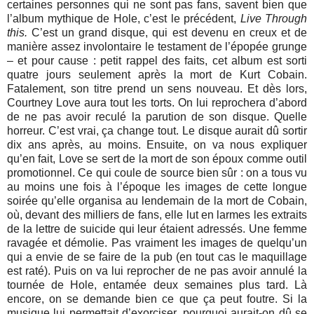
certaines personnes qui ne sont pas fans, savent bien que
l’album mythique de Hole, c’est le précédent,
Live Through
this.
C’est un grand disque, qui est devenu en creux et de
manière assez involontaire le testament de l’épopée grunge
– et pour cause : petit rappel des faits, cet album est sorti
quatre jours seulement après la mort de Kurt Cobain.
Fatalement, son titre prend un sens nouveau. Et dès lors,
Courtney Love aura tout les torts. On lui reprochera d’abord
de ne pas avoir reculé la parution de son disque. Quelle
horreur. C’est vrai, ça change tout. Le disque aurait dû sortir
dix ans après, au moins.
Ensuite, on va nous expliquer
qu’en fait, Love se sert de la mort de son époux comme outil
promotionnel. Ce qui coule de source bien sûr : on a tous vu
au moins une fois à l’époque les images de cette longue
soirée qu’elle organisa au lendemain de la mort de Cobain,
où, devant des milliers de fans, elle lut en larmes les extraits
de la lettre de suicide qui leur étaient adressés. Une femme
ravagée et démolie. Pas vraiment les images de quelqu’un
qui a envie de se faire de la pub (en tout cas le maquillage
est raté).
Puis on va lui reprocher de ne pas avoir annulé la
tournée de Hole, entamée deux semaines plus tard. Là
encore, on se demande bien ce que ça peut foutre. Si la
musique lui permettait d’exorciser, pourquoi aurait-on dû se