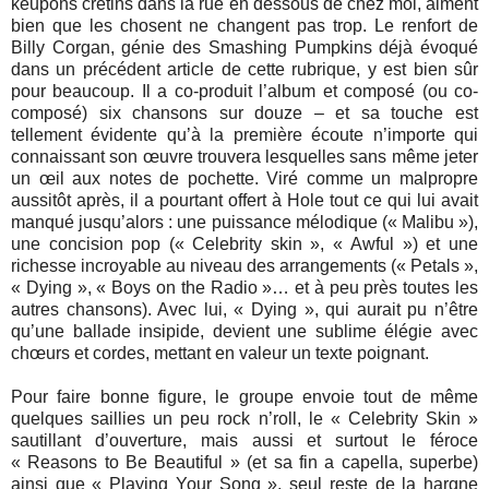
keupons crétins dans la rue en dessous de chez moi, aiment
bien que les chosent ne changent pas trop. Le renfort de
Billy Corgan, génie des Smashing Pumpkins déjà évoqué
dans un précédent article de cette rubrique, y est bien sûr
pour beaucoup. Il a co-produit l’album et composé (ou co-
composé) six chansons sur douze – et sa touche est
tellement évidente qu’à la première écoute n’importe qui
connaissant son œuvre trouvera lesquelles sans même jeter
un œil aux notes de pochette. Viré comme un malpropre
aussitôt après, il a pourtant offert à Hole tout ce qui lui avait
manqué jusqu’alors : une puissance mélodique (« Malibu »),
une concision pop (« Celebrity skin », « Awful ») et une
richesse incroyable au niveau des arrangements (« Petals »,
« Dying », « Boys on the Radio »… et à peu près toutes les
autres chansons). Avec lui, « Dying », qui aurait pu n’être
qu’une ballade insipide, devient une sublime élégie avec
chœurs et cordes, mettant en valeur un texte poignant.
Pour faire bonne figure, le groupe envoie tout de même
quelques saillies un peu rock n’roll, le « Celebrity Skin »
sautillant d’ouverture, mais aussi et surtout le féroce
« Reasons to Be Beautiful » (et sa fin a capella, superbe)
ainsi que « Playing Your Song », seul reste de la hargne