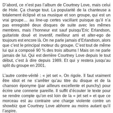
D’abord, ce n’est pas l’album de Courtney Love, mais celui
de Hole. Ça change tout. La popularité de la chanteuse a
totalement éclipsé et sa musique et son groupe, qui est un
vrai groupe… au line-up certes vacillant puisque qu’il n’a
pas enregistré deux disques de suite avec les mêmes
membres, mais l’honneur est sauf puisqu’Eric Erlandson,
guitariste doué et inventif, meilleur ami et alter-ego de
toujours est encore là. On ne parle jamais d’Erlandson, alors
que c’est le principal moteur du groupe. C’est tout de même
lui qui a composé 90 % des trois albums ! Mais on ne parle
jamais de lui. Qui est derrière Courtney Love depuis le tout
début, c’est à dire depuis 1989. Et qui y restera jusqu’au
split du groupe en 2001.
L’autre contre-vérité : « jet set ». On rigole. Il faut vraiment
être idiot et ne s’arrêter qu’au titre du disque et de la
chanson éponyme (par ailleurs excellente et punchy) pour
écrire une connerie pareille. Il suffit d’écouter le texte pour
se rendre compte qu’on est loin de la « jet set » et que ce
morceau est au contraire une charge violente contre un
showbiz que Courtney Love abhorre au moins autant qu’il
l’aspire.