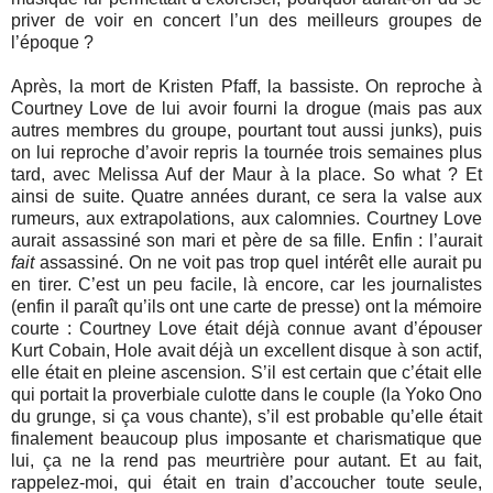
priver de voir en concert l’un des meilleurs groupes de
l’époque ?
Après, la mort de Kristen Pfaff, la bassiste. On reproche à
Courtney Love de lui avoir fourni la drogue (mais pas aux
autres membres du groupe, pourtant tout aussi junks), puis
on lui reproche d’avoir repris la tournée trois semaines plus
tard, avec Melissa Auf der Maur à la place. So what ?
Et
ainsi de suite. Quatre années durant, ce sera la valse aux
rumeurs, aux extrapolations, aux calomnies. Courtney Love
aurait assassiné son mari et père de sa fille. Enfin : l’aurait
fait
assassiné. On ne voit pas trop quel intérêt elle aurait pu
en tirer. C’est un peu facile, là encore, car les journalistes
(enfin il paraît qu’ils ont une carte de presse) ont la mémoire
courte : Courtney Love était déjà connue avant d’épouser
Kurt Cobain, Hole avait déjà un excellent disque à son actif,
elle était en pleine ascension. S’il est certain que c’était elle
qui portait la proverbiale culotte dans le couple (la Yoko Ono
du grunge, si ça vous chante), s’il est probable qu’elle était
finalement beaucoup plus imposante et charismatique que
lui, ça ne la rend pas meurtrière pour autant.
Et au fait,
rappelez-moi, qui était en train d’accoucher toute seule,