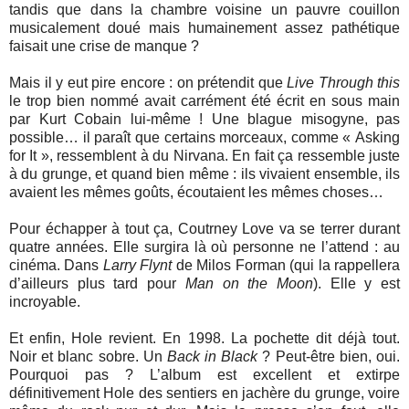
tandis que dans la chambre voisine un pauvre couillon
musicalement doué mais humainement assez pathétique
faisait une crise de manque ?
Mais il y eut pire encore : on prétendit que
Live Through this
le trop bien nommé avait carrément été écrit en sous main
par Kurt Cobain lui-même ! Une blague misogyne, pas
possible… il paraît que certains morceaux, comme « Asking
for It », ressemblent à du Nirvana. En fait ça ressemble juste
à du grunge, et quand bien même : ils vivaient ensemble, ils
avaient les mêmes goûts, écoutaient les mêmes choses…
Pour échapper à tout ça, Coutrney Love va se terrer durant
quatre années. Elle surgira là où personne ne l’attend : au
cinéma. Dans
Larry Flynt
de Milos Forman (qui la rappellera
d’ailleurs plus tard pour
Man on the Moon
). Elle y est
incroyable.
Et enfin, Hole revient. En 1998. La pochette dit déjà tout.
Noir et blanc sobre. Un
Back in Black
? Peut-être bien, oui.
Pourquoi pas ? L’album est excellent et extirpe
définitivement Hole des sentiers en jachère du grunge, voire