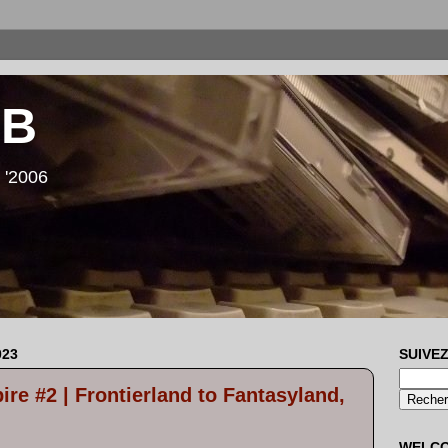
LB
 '2006
023
SUIVEZ
re #2 | Frontierland to Fantasyland,
WELC