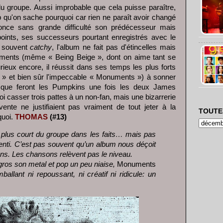
 groupe. Aussi improbable que cela puisse paraître,
p qu'on sache pourquoi car rien ne paraît avoir changé
nce sans grande difficulté son prédécesseur mais
oints, ses successeurs pourtant enregistrés avec le
, souvent
catchy
, l'album ne fait pas d'étincelles mais
ments (même « Being Beige », dont on aime tant se
urieux encore, il réussit dans ses temps les plus forts
e » et bien sûr l'impeccable « Monuments ») à sonner
 que feront les Pumpkins une fois les deux James
i casser trois pattes à un non-fan, mais une bizarrerie
nte ne justifiaient pas vraiment de tout jeter à la
TOUTE
quoi.
THOMAS
(#13)
 plus court du groupe dans les faits… mais pas
enti. C’est pas souvent qu’un album nous déçoit
ons. Les chansons relèvent pas le niveau.
gros son metal et pop un peu niaise,
Monuments
mballant ni repoussant, ni créatif ni ridicule: un