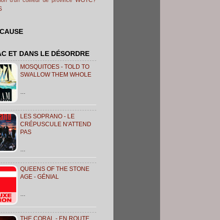
S
 CAUSE
AC ET DANS LE DÉSORDRE
MOSQUITOES - TOLD TO
SWALLOW THEM WHOLE
…
LES SOPRANO - LE
CRÉPUSCULE N'ATTEND
PAS
…
QUEENS OF THE STONE
AGE - GÉNIAL
…
THE CORAL - EN ROUTE