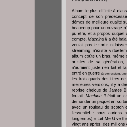
Album le plus difficile à clas
concept de son prédécesseur
démos de meilleure qualité sur
beaucoup pour un ouvrage n'ay
pu être, et à propos duquel 
compte.
Machina II
a été bal
voulait pas le sortir, ni lai
streaming n'existe virtuelle
album coûte un bras, même q
artistes de sa génération
n'auraient juste rien fait et 
entré en guerre
(à bon escient, une
les trois quarts des titres n
meilleures versions, il y a d
reprise cheloue de James Br
foutait.
Machina II
était un c
demander un paquet en sortant
avec un rouleau de scotch et
l'essentiel : nous aurions
longtemps) « Let Me Give the
vingt ans après, des million