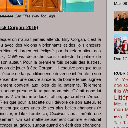
Mar-09 
eroplane
Cart Flies Way Too High.
rick Corgan, 2019)
 lequel on n'aurait jamais attendu Billy Corgan, c'est la
u avec des violons vibrionnants et des jolis chœurs
crétion et largement éclipsé par la reformation des
aux,
Cotillions
décroche sans conteste la palme de
Dec-17 
son auteur. Pour la première fois depuis des lustres,
ession de jouer à être Corgan – il esquive presque tous
RUBRI
'écarte de la grandiloquence devenue inhérente à son
l'ensemble, une œuvre sincère, de bonne tenue, signée
10 Yea
ement converti aux joies de la paternité. Tellement
C
CDG
this W
e en sonne presque faux par moments. C'était donc lui
Litté
temps ? Un homme doux, raffiné, qui croit en l'Amour
ien que pour la facette qu'il dévoile de son auteur, et
Mes di
ontient quelques unes de ses plus belles chansons («
moi)
M
llions », « Like Lambs »),
Cotillions
aurait mérité une
moi)
ssement. On sait malheureusement comme le naturel
Talk Ta
ttraper au galop, surtout quand on écrit des chansons
Résurrect