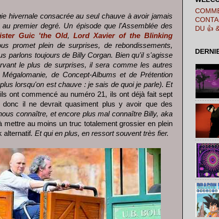
COMME
gie hivernale consacrée au seul chauve à avoir jamais
CONTA
au premier degré. Un épisode que l'Assemblée des
DU 👍 
ister Guic 'the Old
,
Lord Xavier of the Blinking
ous promet plein de surprises, de rebondissements,
DERNI
us parlons toujours de Billy Corgan. Bien qu'il s'agisse
rvant le plus de surprises, il sera comme les autres
 Mégalomanie, de Concept-Albums et de Prétention
plus lorsqu'on est chauve : je sais de quoi je parle). Et
 ils ont commencé au numéro 21, ils ont déjà fait sept
 donc il ne devrait quasiment plus y avoir que des
nous connaître, et encore plus mal connaître Billy, aka
 mettre au moins un truc totalement grossier en plein
alternatif
. Et qui en plus, en ressort souvent très fier.