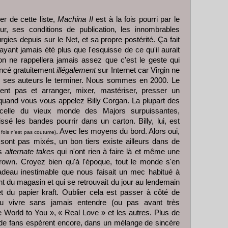
ser de cette liste,
Machina II
est à la fois pourri par le
, ses conditions de publication, les innombrables
gies depuis sur le Net, et sa propre postérité. Ça fait
ant jamais été plus que l'esquisse de ce qu'il aurait
on ne rappellera jamais assez que c'est le geste qui
ancé
gratuitement
illégalement
sur Internet car Virgin ne
sser ses auteurs le terminer. Nous sommes en 2000. Le
ment pas et arranger, mixer, mastériser, presser un
uand vous vous appelez Billy Corgan. La plupart des
, celle du vieux monde des Majors surpuissantes,
laissé les bandes pourrir dans un carton. Billy, lui, est
. Avec les moyens du bord. Alors oui,
 fois n'est pas coutume)
e sont pas mixés, un bon tiers existe ailleurs dans de
es
alternate takes
qui n'ont rien à faire là et même une
own. Croyez bien qu'à l'époque, tout le monde s'en
adeau inestimable que nous faisait un mec habitué à
 du magasin et qui se retrouvait du jour au lendemain
 du papier kraft. Oublier cela est passer à côté de
 pu vivre sans jamais entendre (ou pas avant très
 World to You », « Real Love » et les autres. Plus de
s de fans espèrent encore, dans un mélange de sincère