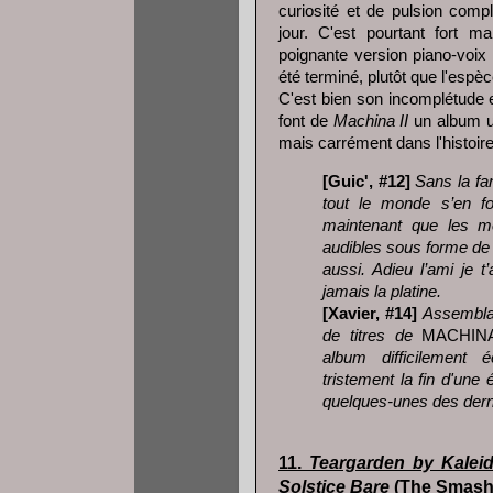
curiosité et de pulsion compl
jour. C'est pourtant fort 
poignante version piano-voix 
été terminé, plutôt que l'espè
C'est bien son incomplétude e
font de
Machina II
un album u
mais carrément dans l'histoir
[Guic', #12]
Sans la f
tout le monde s’en fo
maintenant que les mei
audibles sous forme d
aussi. Adieu l’ami je 
jamais la platine.
[Xavier, #14]
Assemblag
de titres de
MACHI
album difficilement é
tristement la fin d'un
quelques-unes des dern
11.
Teargarden by Kalei
Solstice Bare
(The Smash