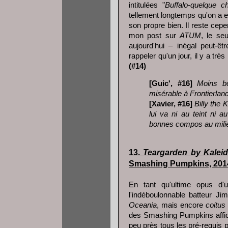
intitulées "
Buffalo-quelque c
tellement longtemps qu'on a e
son propre bien. Il reste cepen
mon post sur
ATUM
, le se
aujourd'hui – inégal peut-ê
rappeler qu'un jour, il y a très
(#14)
[Guic', #16]
Moins b
misérable à Frontierland
[Xavier, #16]
Billy the 
lui va ni au teint ni 
bonnes compos au milie
13.
Teargarden by Kalei
Smashing Pumpkins, 201
En tant qu'ultime opus d'
l'indéboulonnable batteur J
Oceania
, mais encore
coitus 
des Smashing Pumpkins affi
peu près tous les pré-requis 