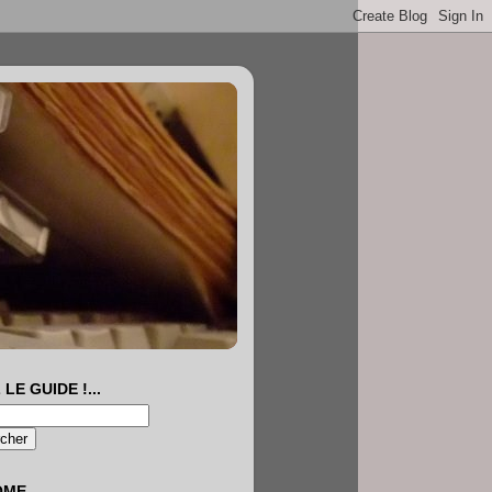
 LE GUIDE !...
OME