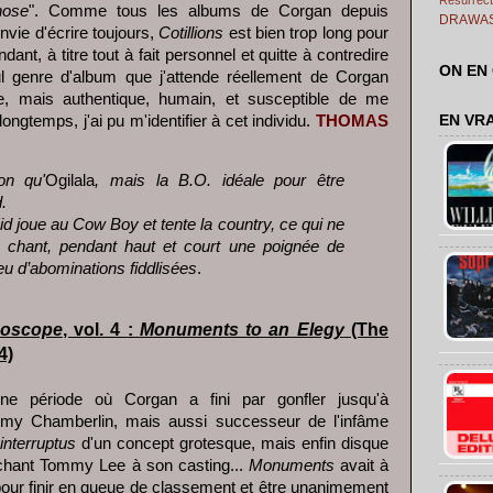
hose
". Comme tous les albums de Corgan depuis
DRAWA
nvie d'écrire toujours,
Cotillions
est bien trop long pour
dant, à titre tout à fait personnel et quitte à contredire
ON EN
ul genre d'album que j'attende réellement de Corgan
tre, mais authentique, humain, et susceptible de me
 longtemps, j'ai pu m'identifier à cet individu.
THOMAS
EN VR
on qu'
Ogilala
, mais la B.O. idéale pour être
.
Kid joue au Cow Boy et tente la country, ce qui ne
au chant, pendant haut et court une poignée de
u d’abominations fiddlisées
.
doscope
, vol. 4 :
Monuments to an Elegy
(The
4)
une période où Corgan a fini par gonfler jusqu'à
immy Chamberlin, mais aussi successeur de l'infâme
interruptus
d'un concept grotesque, mais enfin disque
chant Tommy Lee à son casting...
Monuments
avait à
pour finir en queue de classement et être unanimement