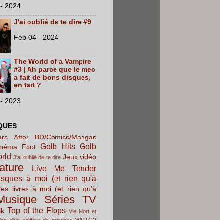
- 2024
J'ai oublié de te dire #9
Feb-04 - 2024
The World of a Vampire
#3 | Ah parce que le mec
a fait de bons disques,
en fait ?
- 2023
QUES
rs After
BD/Comics/Mangas
Golb Hits
Golb
inéma
Foot
orld
Jeux vidéo
J'ai oublié de te dire
rature
Live Me Tender
sques à moi (et rien qu'à
es livres à moi (et rien qu'à
Musique
Séries TV
Top of the Flops
lk
Vie Mort et
WGTC?
ion d'un coiffeur de province