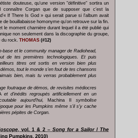
étiste douteuse, qu'une version "définitive" sortira un
mal connaître Corgan que de supposer que c'est la
d'« If There Is God » qui serait parue si l'album avait
ce de bouillabaisse homonyme qu'on retrouve sur la fin.
t le moment charnière durant lequel il a été publié qui
nique non seulement dans la discographie du groupe,
e du rock.
THOMAS
(#12)
an-base et le community manager de Radiohead,
ut de tes premières technologiques. Et puis
lleurs titres ont sortis en version bien plus
e démos
, tout le monde s’en fout de tes chansons
t’aimais bien, mais tu verras probablement plus
e foutraque de démos, de revisites médiocres
NA
et d'inédits regroupés artificiellement en un
coutable aujourd'hui,
Machina II
symbolise
e époque pour les Pumpkins même s'il s’y cache
ières pépites de Corgan.
doscope
, vol. 1 & 2 –
Song for a Sailor
/
The
ing Pumpkins, 2010)