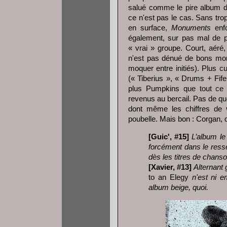
salué comme le pire album du
ce n'est pas le cas. Sans tro
en surface,
Monuments
enfo
également, sur pas mal de p
« vrai » groupe. Court, aéré
n'est pas dénué de bons mo
moquer entre initiés). Plus c
(« Tiberius », « Drums + Fif
plus Pumpkins que tout ce
revenus au bercail. Pas de quo
dont même les chiffres de ve
poubelle. Mais bon : Corgan, 
[Guic', #15]
L’album le
forcément dans le ress
dès les titres de chans
[Xavier, #13]
Alternant 
to an Elegy
n'est ni e
album beige, quoi.