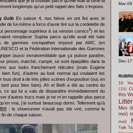
ensaient que je la snobais parce qu'elle était la série la
Mar-09 
ement longtemps qu'un petit rappel des faits s'impose.
g Golb
En saison 4, nos héros en ont fini avec le
e de lui-même à force d'avoir tiré sur la cordelette de
1
ul personnage supérieur à sa version comics
) et les
aient remplacer Sophia parce qu'elle avait été tuée
ta de gamines sociopathes imposé par AMC (en
 l'UNESCO et la Fédération Internationale des Gamines
 grippe (aussi invraisemblable que ça puisse paraître,
Dec-17 
 leur prison, marché, campé, se sont éparpillés dans la
gens aux looks franchement ridicules (mais Eugene
ien fun), d'autres au look normal qui voulaient les
RUBRI
 tous droit à de très jolies scènes d'exposition (oui, en
10 Yea
p tard pour bien faire). Ah et Beth a été au centre du
C
CDG
n, ce qui lui a valu de disparaître immédiatement du
this W
asser d'autres trucs mais je ne m'en rappelle plus parce
Litté
 qu'en vrai, j'ai surtout beaucoup dormi. Tellement qu'à
Mes di
!!!
: le showrunner n'avait pas été viré, comme le
moi)
M
la fin de chaque saison.
moi)
Talk Ta
Résurrect