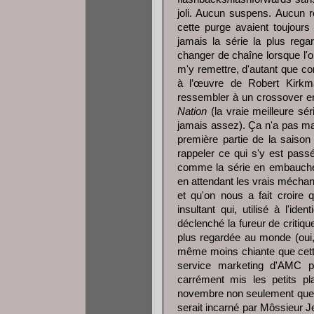
joli. Aucun suspens. Aucun r
cette purge avaient toujours
jamais la série la plus regar
changer de chaîne lorsque l'on
m'y remettre, d'autant que co
à l’œuvre de Robert Kirkman
ressembler à un crossover e
Nation
(la vraie meilleure sé
jamais assez). Ça n'a pas ma
première partie de la saiso
rappeler ce qui s'y est pass
comme la série en embauche 
en attendant les vrais méchan
et qu'on nous a fait croire q
insultant qui, utilisé à l'id
déclenché la fureur de critiques
plus regardée au monde (oui,
même moins chiante que cette 
service marketing d'AMC p
carrément mis les petits p
novembre non seulement que le 
serait incarné par Môssieur 