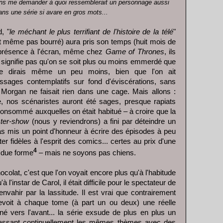
 sans me demander à quoi ressemblerait un personnage aussi
ans une série si avare en gros mots...
, "
le méchant le plus terrifiant de l'histoire de la télé
"
tait même pas bourré) aura pris son temps (huit mois de
 présence à l'écran, même chez
Game of Thrones
, ils
e signifie pas qu'on se soit plus ou moins emmerdé que
. Je dirais même un peu moins, bien que l'on ait
sages contemplatifs sur fond d'éviscérations, sans
ù Morgan ne faisait rien dans une cage. Mais allons :
, nos scénaristes auront été sages, presque rapiats
consommé auxquelles on était habitué – à croire que la
ster-show
(nous y reviendrons) a fini par déteindre un
cas mis un point d'honneur à écrire des épisodes à peu
ter fidèles à l'esprit des comics... certes au prix d'une
4
 due forme
– mais ne soyons pas chiens.
ocolat, c'est que l'on voyait encore plus qu'à l'habitude
 l'instar de Carol, il était difficile pour le spectateur de
nvahir par la lassitude. Il est vrai que contrairement
evoit à chaque tome (à part un ou deux) une réelle
né vers l'avant... la série exsude de plus en plus un
ssassant continuellement les mêmes thèmes avec des