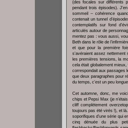
(des focales sur différents
pendant trois épisodes). J'en
sommeil – cohérence quand
contenait un tunnel d'épisod
contemplatifs sur fond d'évi
articulés autour de personnage
mentez pas : vous aussi, vou
Beth dans le rôle de l'infirmi
et que pour la première fois
s'avéraient assez nettement s
les premières tensions, la m
cela était globalement mieux,
correspondait aux passages les
que deux paragraphes pour rés
du temps, c'est un peu longue
Cet automne, donc, me voici
chips et Pepsi Max (je n'étai
cliff complètement overzetop
toujours pas été virés !), et l
soporifiques d'une série qui 
cinq dénuée du plus petit
flashbacks/flashforwards sans