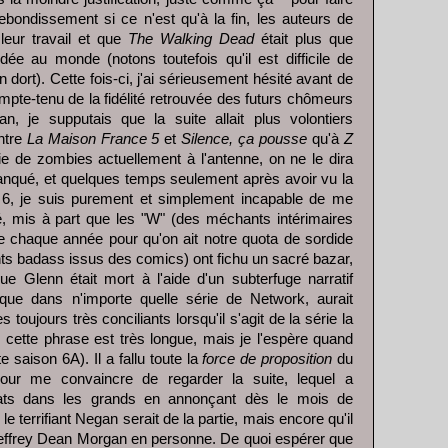
ebondissement si ce n'est qu'à la fin, les auteurs de
 leur travail et que
The Walking Dead
était plus que
dée au monde (notons toutefois qu'il est difficile de
 dort). Cette fois-ci, j'ai sérieusement hésité avant de
mpte-tenu de la fidélité retrouvée des futurs chômeurs
, je supputais que la suite allait plus volontiers
ntre
La Maison France 5
et
Silence, ça pousse
qu'à
Z
rie de zombies actuellement à l'antenne, on ne le dira
nqué, et quelques temps seulement après avoir vu la
n 6, je suis purement et simplement incapable de me
é, mis à part que les "W" (des méchants intérimaires
chaque année pour qu'on ait notre quota de sordide
ts badass issus des comics) ont fichu un sacré bazar,
ue Glenn était mort à l'aide d'un subterfuge narratif
entique dans n'importe quelle série de Network, aurait
 toujours très conciliants lorsqu'il s'agit de la série la
 cette phrase est très longue, mais je l'espère quand
saison 6A). Il a fallu toute la
force de proposition
du
our me convaincre de regarder la suite, lequel a
lats dans les grands en annonçant dès le mois de
terrifiant Negan serait de la partie, mais encore qu'il
Jeffrey Dean Morgan en personne. De quoi espérer que