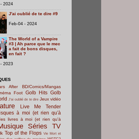
- 2024
J'ai oublié de te dire #9
Feb-04 - 2024
The World of a Vampire
#3 | Ah parce que le mec
a fait de bons disques,
en fait ?
- 2023
QUES
rs After
BD/Comics/Mangas
Golb Hits
Golb
inéma
Foot
orld
Jeux vidéo
J'ai oublié de te dire
rature
Live Me Tender
sques à moi (et rien qu'à
es livres à moi (et rien qu'à
Musique
Séries TV
Top of the Flops
lk
Vie Mort et
WGTC?
ion d'un coiffeur de province