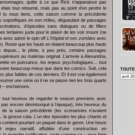
 personnages, quitte à ce que Rick n’apparaisse pas
 étais tout retourné, mais pas au point d'en perdre le
 tu nous tiens, cette saison comme la précédente
es soporifiques en son milieu, dégueulant de passages
scérations, d'épisodes sans dialogues ou de fillers
s tertiaires juste pour le plaisir de les voir mourir (ne
s avez adoré le spin off
L'Hôpital et ses zombies
avec
ère). Reste que les hauts en étaient beaucoup plus hauts
 depuis... le pilote, à peu près, certains passages
upérieurs au matériau original. L’arrivée à Alexandria,
ontée en puissance, les enjeux psychologiques… tout
 voire beaucoup mieux que dans les comics. Soit, cela
TOUTE
 plus faibles de ces derniers. Et il est vrai également
umer une série où il ne se passe rien les trois quarts
t – enchaînons.
 tout heureux de regarder le
season premiere
, avec
s pas encore désintoxiqué à l'époque), très heureux du
 de la saison précédente (les scénaristes n'avaient
à... la grosse cata. L'un des épisodes les plus chiants et
en contient pourtant un paquet dans le genre. Une heure
 enjeu narratif, affublée d'une construction en
 la moindre justification, juste comme ça – pour faire