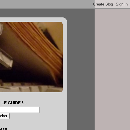
 LE GUIDE !...
OME