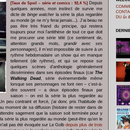
Depuis
[Taux de Spoil – série
et
comics : 92,4 %]
COMME
quelques années, mon instinct de survie me
CONTA
dicte de
binge watcher
la série la plus regardée
DU 👍 
au monde (je ne m'y ferai jamais...). J'ai beau ne
pas être très friand du principe, qui restera
DERNI
toujours pour moi l'antithèse de tout ce que doit
me procurer une série télé (ce sentiment de,
attention grands mots,
grandir avec ses
personnages
), il m'est impossible de suivre à un
rythme hebdomadaire un show qui en manque
tellement (de rythme), et qui se repose sur
quelques scènes d'anthologie généralement
disséminées dans ses épisodes finaux (car
The
Walking Dead
, série évènementielle même
lorsque ses personnages ne font rien – c'est-à-
dire souvent – a deux épisodes finaux par
saison – on est la série la plus regardée au
 peu contraint et forcé, j'ai donc pris l'habitude de
u moment de sa diffusion (histoire de rester dans de
'attendre sagement que la saison soit terminée pour y
 la série la plus regardée au monde (peut-être qu'en le
r) n'ait pas été évoquée sur Le Golb
depuis plus de trois