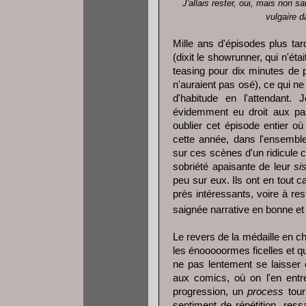
J'allais rester, oui, mais non
vulgaire d
Mille ans d'épisodes plus tard
(dixit le showrunner, qui n'é
teasing pour dix minutes de
n'auraient pas osé), ce qui n
d'habitude en l'attendant
évidemment eu droit aux pas
oublier cet épisode entier o
cette année, dans l'ensemble
sur ces scènes d'un ridicule 
sobriété apaisante de leur
si
peu sur eux. Ils ont en tout 
près intéressants, voire à res
saignée narrative en bonne et
Le revers de la médaille en ch
les énooooormes ficelles et qu'à
ne pas lentement se laisser e
aux comics, où on l'en entr
progression, un
process
tour
sentiment de répétition, re