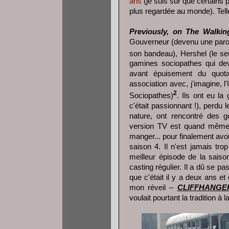
ans
(je suis sûr que certains p
plus regardée au monde). Tell
Previously, on The Walkin
Gouverneur (devenu une parodi
son bandeau), Hershel (le se
gamines sociopathes qui dev
avant épuisement du quo
association avec, j'imagine,
2
Sociopathes)
. Ils ont eu la
c'était passionnant !), perdu
nature, ont rencontré des 
version TV est quand même b
manger... pour finalement avoir
saison 4. Il n'est jamais tro
meilleur épisode de la saiso
casting régulier. Il a dû se p
que c'était il y a deux ans et
mon réveil –
CLIFFHANGER
voulait pourtant la tradition à 