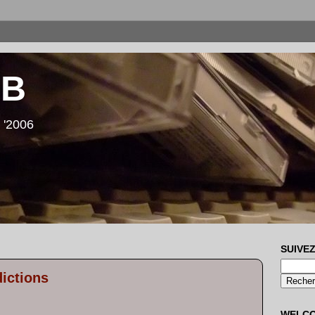
LB
 '2006
SUIVEZ
ictions
WELC