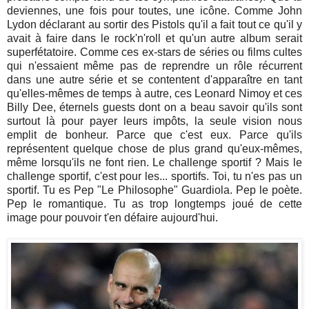
deviennes, une fois pour toutes, une icône. Comme John
Lydon déclarant au sortir des Pistols qu'il a fait tout ce qu'il y
avait à faire dans le rock'n'roll et qu'un autre album serait
superfétatoire. Comme ces ex-stars de séries ou films cultes
qui n'essaient même pas de reprendre un rôle récurrent
dans une autre série et se contentent d'apparaître en tant
qu'elles-mêmes de temps à autre, ces Leonard Nimoy et ces
Billy Dee, éternels guests dont on a beau savoir qu'ils sont
surtout là pour payer leurs impôts, la seule vision nous
emplit de bonheur. Parce que c'est eux. Parce qu'ils
représentent quelque chose de plus grand qu'eux-mêmes,
même lorsqu'ils ne font rien. Le challenge sportif ? Mais le
challenge sportif, c'est pour les... sportifs. Toi, tu n'es pas un
sportif. Tu es Pep "Le Philosophe" Guardiola. Pep le poète.
Pep le romantique. Tu as trop longtemps joué de cette
image pour pouvoir t'en défaire aujourd'hui.