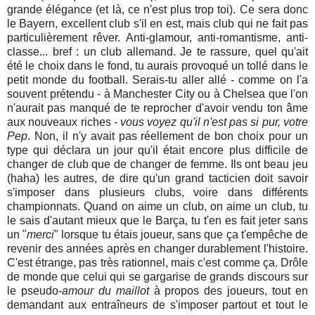
grande élégance (et là, ce n'est plus trop toi). Ce sera donc
le Bayern, excellent club s'il en est, mais club qui ne fait pas
particulièrement rêver. Anti-glamour, anti-romantisme, anti-
classe... bref : un club allemand. Je te rassure, quel qu'ait
été le choix dans le fond, tu aurais provoqué un tollé dans le
petit monde du football. Serais-tu aller allé - comme on l'a
souvent prétendu - à Manchester City ou à Chelsea que l'on
n'aurait pas manqué de te reprocher d'avoir vendu ton âme
aux nouveaux riches -
vous voyez qu'il n'est pas si pur, votre
Pep
. Non, il n'y avait pas réellement de bon choix pour un
type qui déclara un jour qu'il était encore plus difficile de
changer de club que de changer de femme. Ils ont beau jeu
(haha) les autres, de dire qu'un grand tacticien doit savoir
s'imposer dans plusieurs clubs, voire dans différents
championnats. Quand on aime un club, on aime un club, tu
le sais d'autant mieux que le Barça, tu t'en es fait jeter sans
un "
merci
" lorsque tu étais joueur, sans que ça t'empêche de
revenir des années après en changer durablement l'histoire.
C'est étrange, pas très rationnel, mais c'est comme ça. Drôle
de monde que celui qui se gargarise de grands discours sur
le pseudo-
amour du maillot
à propos des joueurs, tout en
demandant aux entraîneurs de s'imposer partout et tout le