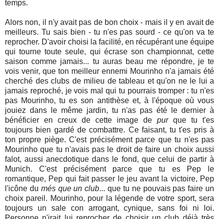
temps.
Alors non, il n'y avait pas de bon choix - mais il y en avait de
meilleurs. Tu sais bien - tu n'es pas sourd - ce qu'on va te
reprocher. D'avoir choisi la facilité, en récupérant une équipe
qui tourne toute seule, qui écrase son championnat, cette
saison comme jamais... tu auras beau me répondre, je te
vois venir, que ton meilleur ennemi Mourinho n'a jamais été
cherché des clubs de milieu de tableau et qu'on ne le lui a
jamais reproché, je vois mal qui tu pourrais tromper : tu n'es
pas Mourinho, tu es son antithèse et, à l'époque où vous
jouiez dans le même jardin, tu n'as pas été le dernier à
bénéficier en creux de cette image de
pur
que tu t'es
toujours bien gardé de combattre. Ce faisant, tu t'es pris à
ton propre piège. C'est précisément parce que tu n'es pas
Mourinho que tu n'avais pas le droit de faire un choix aussi
falot, aussi anecdotique dans le fond, que celui de partir à
Munich. C'est précisément parce que tu es Pep le
romantique, Pep qui fait passer le jeu avant la victoire, Pep
l'icône du
més que un club
... que tu ne pouvais pas faire un
choix pareil. Mourinho, pour la légende de votre sport, sera
toujours un sale con arrogant, cynique, sans foi ni loi.
Personne n'irait lui reprocher de choisir un club déjà très