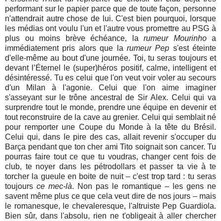
performant sur le papier parce que de toute façon, personne
n'attendrait autre chose de lui. C'est bien pourquoi, lorsque
les médias ont voulu l'un et l'autre vous promettre au PSG à
plus ou moins brève échéance, la
rumeur Mourinho
a
immédiatement pris alors que la
rumeur Pep
s'est éteinte
d'elle-même au bout d'une journée. Toi, tu seras toujours et
devant l’Éternel le (super)héros positif, calme, intelligent et
désintéressé. Tu es celui que l'on veut voir voler au secours
d'un Milan à l'agonie. Celui que l'on aime imaginer
s'asseyant sur le trône ancestral de Sir Alex. Celui qui va
surprendre tout le monde, prendre une équipe en devenir et
tout reconstruire de la cave au grenier. Celui qui semblait né
pour remporter une Coupe du Monde à la tête du Brésil.
Celui qui, dans le pire des cas, allait revenir s'occuper du
Barça pendant que ton cher ami Tito soignait son cancer. Tu
pourras faire tout ce que tu voudras, changer cent fois de
club, te noyer dans les pétrodollars et passer ta vie à te
torcher la gueule en boite de nuit – c'est trop tard : tu seras
toujours
ce mec-là
. Non pas le romantique – les gens ne
savent même plus ce que cela veut dire de nos jours – mais
le romanesque, le chevaleresque, l'altruiste Pep Guardiola.
Bien sûr, dans l'absolu, rien ne t'obligeait à aller chercher