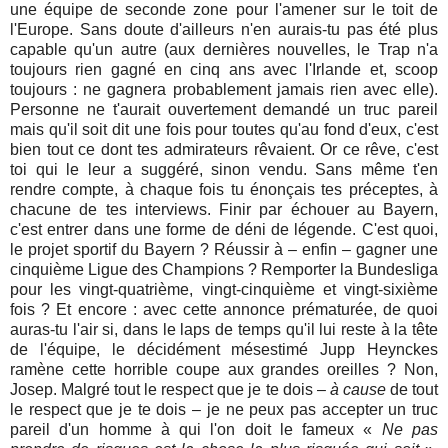
une équipe de seconde zone pour l'amener sur le toit de
l'Europe. Sans doute d'ailleurs n'en aurais-tu pas été plus
capable qu'un autre (aux dernières nouvelles, le Trap n'a
toujours rien gagné en cinq ans avec l'Irlande et, scoop
toujours : ne gagnera probablement jamais rien avec elle).
Personne ne t'aurait ouvertement demandé un truc pareil
mais qu'il soit dit une fois pour toutes qu'au fond d'eux, c'est
bien tout ce dont tes admirateurs rêvaient. Or ce rêve, c'est
toi qui le leur a suggéré, sinon vendu. Sans même t'en
rendre compte, à chaque fois tu énonçais tes préceptes, à
chacune de tes interviews. Finir par échouer au Bayern,
c'est entrer dans une forme de déni de légende. C'est quoi,
le projet sportif du Bayern ? Réussir à – enfin – gagner une
cinquième Ligue des Champions ? Remporter la Bundesliga
pour les vingt-quatrième, vingt-cinquième et vingt-sixième
fois ? Et encore : avec cette annonce prématurée, de quoi
auras-tu l'air si, dans le laps de temps qu'il lui reste à la tête
de l'équipe, le décidément mésestimé Jupp Heynckes
ramène cette horrible coupe aux grandes oreilles ? Non,
Josep. Malgré tout le respect que je te dois –
à cause
de tout
le respect que je te dois – je ne peux pas accepter un truc
pareil d'un homme à qui l'on doit le fameux «
Ne pas