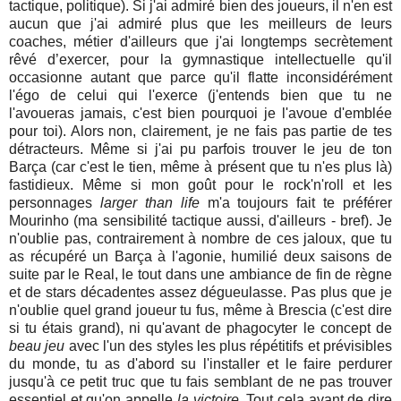
tactique, politique). Si j'ai admiré bien des joueurs, il n'en est
aucun que j'ai admiré plus que les meilleurs de leurs
coaches, métier d'ailleurs que j'ai longtemps secrètement
rêvé d’exercer, pour la gymnastique intellectuelle qu'il
occasionne autant que parce qu'il flatte inconsidérément
l'égo de celui qui l'exerce (j'entends bien que tu ne
l'avoueras jamais, c'est bien pourquoi je l'avoue d'emblée
pour toi). Alors non, clairement, je ne fais pas partie de tes
détracteurs. Même si j'ai pu parfois trouver le jeu de ton
Barça (car c'est le tien, même à présent que tu n'es plus là)
fastidieux. Même si mon goût pour le rock'n'roll et les
personnages
larger than life
m'a toujours fait te préférer
Mourinho (ma sensibilité tactique aussi, d'ailleurs - bref). Je
n'oublie pas, contrairement à nombre de ces jaloux, que tu
as récupéré un Barça à l'agonie, humilié deux saisons de
suite par le Real, le tout dans une ambiance de fin de règne
et de stars décadentes assez dégueulasse. Pas plus que je
n'oublie quel grand joueur tu fus, même à Brescia (c'est dire
si tu étais grand), ni qu'avant de phagocyter le concept de
beau jeu
avec l'un des styles les plus répétitifs et prévisibles
du monde, tu as d'abord su l'installer et le faire perdurer
jusqu'à ce petit truc que tu fais semblant de ne pas trouver
essentiel et qu'on appelle
la victoire
. Tout cela avant de dire