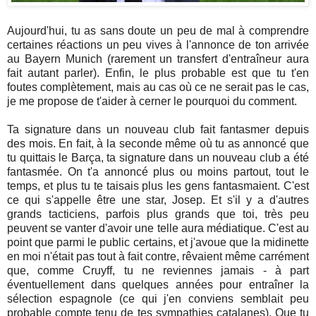
Aujourd'hui, tu as sans doute un peu de mal à comprendre
certaines réactions un peu vives à l'annonce de ton arrivée
au Bayern Munich (rarement un transfert d'entraîneur aura
fait autant parler). Enfin, le plus probable est que tu t'en
foutes complètement, mais au cas où ce ne serait pas le cas,
je me propose de t'aider à cerner le pourquoi du comment.
Ta signature dans un nouveau club fait fantasmer depuis
des mois. En fait, à la seconde même où tu as annoncé que
tu quittais le Barça, ta signature dans un nouveau club a été
fantasmée. On t'a annoncé plus ou moins partout, tout le
temps, et plus tu te taisais plus les gens fantasmaient. C'est
ce qui s'appelle être une star, Josep. Et s'il y a d'autres
grands tacticiens, parfois plus grands que toi, très peu
peuvent se vanter d'avoir une telle aura médiatique. C'est au
point que parmi le public certains, et j'avoue que la midinette
en moi n'était pas tout à fait contre, rêvaient même carrément
que, comme Cruyff, tu ne reviennes jamais - à part
éventuellement dans quelques années pour entraîner la
sélection espagnole (ce qui j'en conviens semblait peu
probable compte tenu de tes sympathies catalanes). Que tu