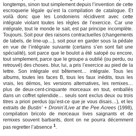
longtemps, sinon tout simplement depuis l’invention de cette
escroquerie légale qu’est la compilation de catalogue. Et
voilà donc que les Londoniens récidivent avec cette
intégrale violant toutes les règles de l’exercice. Car une
intégrale
, tout le monde le sait, est par principe incomplète.
Toujours. Soit pour des raisons contractuelles (changements
de labels, de line-up…), soit pour en garder sous la pédale
en vue de l’intégrale suivante (certains s’en sont fait une
spécialité), soit parce que le boulot a été salopé ou encore,
tout simplement, parce que le groupe a oublié (ou perdu, ou
retrouvé) des choses. blur, lui, a pris l’exercice au pied de la
lettre. Son intégrale est bêtement… intégrale. Tous les
albums, toutes les faces B, tous les faux inédits, tous les
vrais, les démos, les versions alternatives, les remixes…
plus de deux-cent-cinquante morceaux en tout, emballés
dans un coffret splendide… seuls sont exclus deux ou trois
titres a priori perdus (qu’est-ce que je vous disais…), et les
extraits de
Bustin’ + Dronin’/Live at the Pee Acrees
(1998),
compilation bricolo de morceaux lives saignants et de
remixes souvent barbants, dont on ne pourra décemment
1
pas regretter l’absence
.