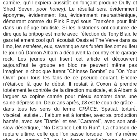
carrière, qu’il expiera aussitôt en fonçant produire Duffy et
Shed Seven,
poor honey
). Le résultat sera évidemment
éponyme, évidemment fou, évidemment neurasthénique,
démarrant comme du Pink Floyd sous Tranxène pour finir
dans un déluge bruitiste. Si les historiens ont coutume de
dire que la britpop est morte avec l’élection de Tony Blair, le
gars tellement cool qu’il écoutait Oasis et The Verve dans sa
limo, les esthètes, eux, savent que ses funérailles ont eu lieu
le jour où Damon Albarn a découvert la country et le garage
rock. Les jeunes qui lisent cet article et découvrent
aujourd’hui le groupe en bloc ne peuvent même pas
imaginer le choc que furent "Chinese Bombs" ou "On Your
Own"
pour tous les fans de ce pseudo courant. Encore
n’était-ce là que le début. Il restait à Coxon à prendre
totalement le contrôle de la direction musicale, et à Albarn à
larguer sa copine camée pour mieux sombrer dans une
saine dépression. Deux ans après,
13
est le coup de grâce –
dans tous les sens du terme
GRÂCE
. Spatial, torturé,
viscéral, autiste… l’album est à tomber, avec sa production
hantée, avec ses "Battle" et ses "Caramel", avec son anti-
slow désertique, "No Distance Left to Run". La chanson de
rupture ultime, celle que l’on passe lorsque l’on n’a même