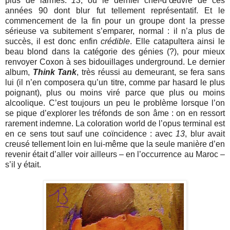
plus de larmes.
13
, ou le dernier chef-d’œuvre de ces
années 90 dont blur fut tellement représentatif. Et le
commencement de la fin pour un groupe dont la presse
sérieuse va subitement s’emparer, normal : il n’a plus de
succès, il est donc enfin
crédible
. Elle catapultera ainsi le
beau blond dans la catégorie des génies (?), pour mieux
renvoyer Coxon à ses bidouillages underground. Le dernier
album,
Think Tank
, très réussi au demeurant, se fera sans
lui (il n’en composera qu’un titre, comme par hasard le plus
poignant), plus ou moins viré parce que plus ou moins
alcoolique. C’est toujours un peu le problème lorsque l’on
se pique d’explorer les tréfonds de son âme : on en ressort
rarement indemne. La coloration world de l’opus terminal est
en ce sens tout sauf une coïncidence : avec
13
, blur avait
creusé tellement loin en lui-même que la seule manière d’en
revenir était d’aller voir ailleurs – en l’occurrence au Maroc –
s’il y était.