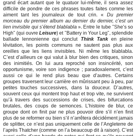
grand écart autant que le quatuor lui-même, il sera assez
difficile de pondre de ces phrases toutes faites comme les
aiment tant les journaleux de tout crin. «
Du premier
morceau du premier album au dernier du dernier, c’est un
lien invisible qui s’étend blablabla
». Entre le tube "She’s so
High" (qui ouvre
Leisure
) et "Battery in Your Leg", splendide
ballade lennonienne qui conclut
Think Tank
en pleine
lévitation, les points communs ne sautent pas plus aux
oreilles que les liens invisibles. Ni même les blablabla.
C’est d’ailleurs ce qui valut à blur bien des critiques, sinon
des inimitiés. On lui aura reproché son insincérité, son
opportunisme, voire son indigence ; paradoxalement, c’est
aussi ce qui le rend plus beau que d’autres. Certains
groupes traversent leur carrière en mûrissant peu à peu, par
petites touches successives, dans la douceur. D’autres,
souvent ceux qui montent trop haut et trop vite, ne survivent
qu’à travers des successions de crises, des bifurcations
brutales, des coups de semonces. L’histoire de blur, ce
groupe dont on finit par ne plus pouvoir dire s’il n’en finit
plus de se reformer ou bien s’il n’arrêtera décidément jamais
de splitter, ce n’est pas uniquement celle de l’Angleterre de
l’après Thatcher (comme on l’a beaucoup dit à raison). C’est