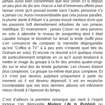
jamais aussi bien consommée que leur union. Et si depuis
un peu plus de dix ans chacun a fait d’immenses efforts pour
laisser croire qu’il pouvait exister sans l’autre, personne n’y
a jamais cru. Aussi invraisemblable que cela puisse paraître,
la plume alerte d’Albarn n’a jamais trouvé meilleur écrin que
les passions lo/fi éternellement refoulées de son jumeau
maléfique. Et inversement : jamais Coxon ne sera parvenu
en solo à atteindre le niveau de songwriting dont il était
capable lorsque le blondinet lui tenait la bride (suffit pour
s’en convaincre de comparer la merveille dégingandée
qu’est "Coffee & TV" à à peu près n’importe quel titre du
Graham en solo). Et encore ce résumé a-t-il quelque chose
de particulièrement simpliste en ce qu’il aurait tendance à
mettre le virage du groupe à la fin des années quatre-vingt-
dix sur le seul dos du timide guitariste. Les choses étaient
plus complexes. Le groupe lui-même était plus complexe. Et
s’il n’est pas devenu palpitant uniquement à partir du
moment où il est devenu dépressif, il est en revanche
incontestable que ses trois derniers albums ont infiniment
mieux résisté à l’épreuve du temps.
C’est d’ailleurs la première remarque qui vient à l’esprit
lorsque l’on dégoupille
Modern Life Is Rubbish
ou