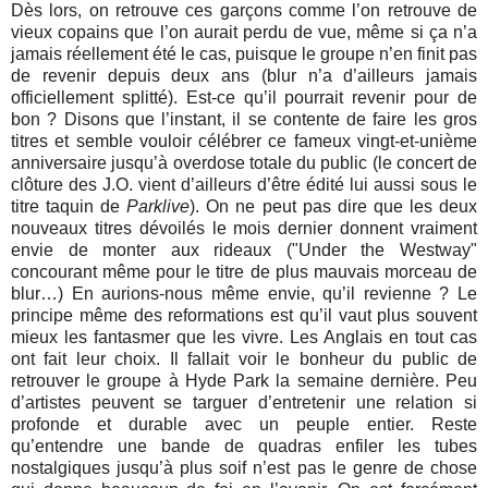
Dès lors, on retrouve ces garçons comme l’on retrouve de
vieux copains que l’on aurait perdu de vue, même si ça n’a
jamais réellement été le cas, puisque le groupe n’en finit pas
de revenir depuis deux ans (blur n’a d’ailleurs jamais
officiellement splitté). Est-ce qu’il pourrait revenir pour de
bon ? Disons que l’instant, il se contente de faire les gros
titres et semble vouloir célébrer ce fameux vingt-et-unième
anniversaire jusqu’à overdose totale du public (le concert de
clôture des J.O. vient d’ailleurs d’être édité lui aussi sous le
titre taquin de
Parklive
). On ne peut pas dire que les deux
nouveaux titres dévoilés le mois dernier donnent vraiment
envie de monter aux rideaux ("Under the Westway"
concourant même pour le titre de plus mauvais morceau de
blur…) En aurions-nous même envie, qu’il revienne ? Le
principe même des reformations est qu’il vaut plus souvent
mieux les fantasmer que les vivre. Les Anglais en tout cas
ont fait leur choix. Il fallait voir le bonheur du public de
retrouver le groupe à Hyde Park la semaine dernière. Peu
d’artistes peuvent se targuer d’entretenir une relation si
profonde et durable avec un peuple entier. Reste
qu’entendre une bande de quadras enfiler les tubes
nostalgiques jusqu’à plus soif n’est pas le genre de chose