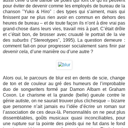
aussi celle d’une bande de potes qui font ce qu’ils peuvent
pour éviter de devenir comme les employés de bureau de la
chanson "Yuko & Hiro" : des types qui s’aiment, mais qui
finissent par ne plus rien avoir en commun en dehors des
heures de bureau – et de toute façon ils n’ont à dire vrai pas
grand-chose dans leurs vies, travail mis à part. C’était drôle
et c’était bon, de brosser avec cruauté le portrait de la vie
des
suburbs
("Stereotypes", 1995). La question demeure :
comment fait-on pour progresser socialement sans finir par
devenir cela
, d’une manière ou d’une autre ?
Alors oui, le parcours de blur est en dents de scie, change
de ton et de couleur au gré des humeurs de l’improbable
duo de songwriters
formé par Damon Albarn et Graham
Coxon. Le charisme et la grande (belle) gueule contre le
génie autiste, on ne saurait trouver plus clichesque – bizarre
que personne n’ait jamais eu l’idée d’écrire un roman sur
l’association de ces deux-là. Personnalités on ne peut plus
dissemblables, goûts musicaux quasi inconciliables, pour
une rupture sur la pointe des pieds qui ne fut dans le fond