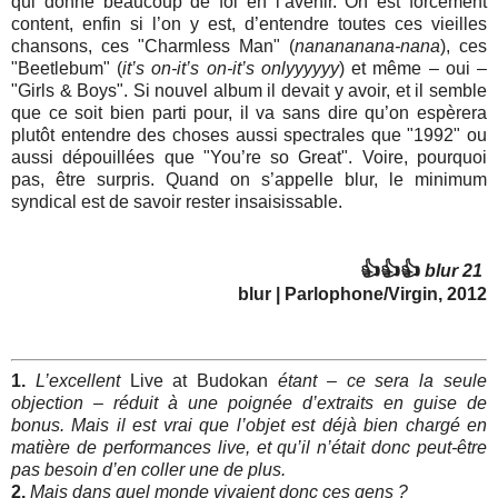
qui donne beaucoup de foi en l’avenir. On est forcément
content, enfin si l’on y est, d’entendre toutes ces vieilles
chansons, ces "Charmless Man" (
nanananana-nana
), ces
"Beetlebum" (
it’s on-it’s on-it’s onlyyyyyy
) et même – oui –
"Girls & Boys". Si nouvel album il devait y avoir, et il semble
que ce soit bien parti pour, il va sans dire qu’on espèrera
plutôt entendre des choses aussi spectrales que "1992" ou
aussi dépouillées que "You’re so Great". Voire, pourquoi
pas, être surpris. Quand on s’appelle blur, le minimum
syndical est de savoir rester insaisissable.
👍👍👍
blur 21
blur | Parlophone/Virgin, 2012
1.
L’excellent
Live at Budokan
étant – ce sera la seule
objection – réduit à une poignée d’extraits en guise de
bonus. Mais il est vrai que l’objet est déjà bien chargé en
matière de performances live, et qu’il n’était donc peut-être
pas besoin d’en coller une de plus.
2.
Mais dans quel monde vivaient donc ces gens ?