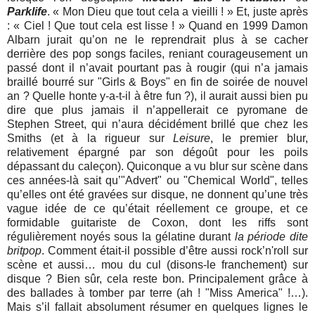
Parklife
. « Mon Dieu que tout cela a vieilli ! » Et, juste après
: « Ciel ! Que tout cela est lisse ! » Quand en 1999 Damon
Albarn jurait qu’on ne le reprendrait plus à se cacher
derrière des pop songs faciles, reniant courageusement un
passé dont il n’avait pourtant pas à rougir (qui n’a jamais
braillé bourré sur "Girls & Boys" en fin de soirée de nouvel
an ? Quelle honte y-a-t-il à être fun ?), il aurait aussi bien pu
dire que plus jamais il n’appellerait ce pyromane de
Stephen Street, qui n’aura décidément brillé que chez les
Smiths (et à la rigueur sur
Leisure
, le premier blur,
relativement épargné par son dégoût pour les poils
dépassant du caleçon). Quiconque a vu blur sur scène dans
ces années-là sait qu’"Advert" ou "Chemical World", telles
qu’elles ont été gravées sur disque, ne donnent qu’une très
vague idée de ce qu’était réellement ce groupe, et ce
formidable guitariste de Coxon, dont les riffs sont
régulièrement noyés sous la gélatine durant
la période dite
britpop
. Comment était-il possible d’être aussi rock’n'roll sur
scène et aussi… mou du cul (disons-le franchement) sur
disque ? Bien sûr, cela reste bon. Principalement grâce à
des ballades à tomber par terre (ah ! "Miss America" !…).
Mais s’il fallait absolument résumer en quelques lignes le