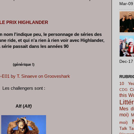
Mar-09 
LE PRIX HIGHLANDER
nom l'indique peu, le personnage de séries des
ne ride, et qui n'a rien à rien voir avec Highlander,
 série passait dans les années 90
Dec-17 
(générique !)
01 by T. Sinaeve on Grooveshark
RUBRI
10 Yea
Les challengers sont :
C
CDG
this W
Litté
Alf
(
Alf)
Mes di
moi)
M
moi)
Talk Ta
Résurrect