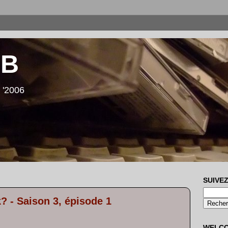
LB
 '2006
SUIVEZ
? - Saison 3, épisode 1
WELC