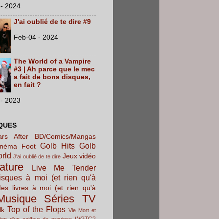
- 2024
J'ai oublié de te dire #9
Feb-04 - 2024
The World of a Vampire
#3 | Ah parce que le mec
a fait de bons disques,
en fait ?
- 2023
QUES
rs After
BD/Comics/Mangas
Golb Hits
Golb
inéma
Foot
orld
Jeux vidéo
J'ai oublié de te dire
rature
Live Me Tender
sques à moi (et rien qu'à
es livres à moi (et rien qu'à
Musique
Séries TV
Top of the Flops
lk
Vie Mort et
WGTC?
ion d'un coiffeur de province