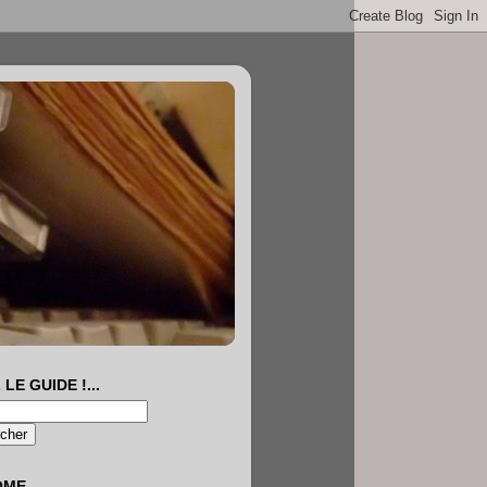
 LE GUIDE !...
OME