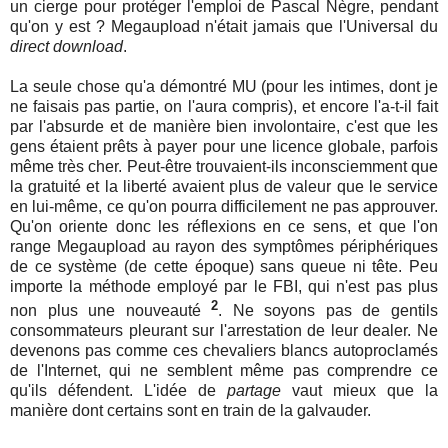
un cierge pour protéger l'emploi de Pascal Nègre, pendant
qu'on y est ? Megaupload n'était jamais que l'Universal du
direct download
.
La seule chose qu'a démontré MU (pour les intimes, dont je
ne faisais pas partie, on l'aura compris), et encore l'a-t-il fait
par l'absurde et de manière bien involontaire, c'est que les
gens étaient prêts à payer pour une licence globale, parfois
même très cher. Peut-être trouvaient-ils inconsciemment que
la gratuité et la liberté avaient plus de valeur que le service
en lui-même, ce qu'on pourra difficilement ne pas approuver.
Qu'on oriente donc les réflexions en ce sens, et que l'on
range Megaupload au rayon des symptômes périphériques
de ce système (de cette époque) sans queue ni tête. Peu
importe la méthode employé par le FBI, qui n'est pas plus
2
non plus une nouveauté
. Ne soyons pas de gentils
consommateurs pleurant sur l'arrestation de leur dealer. Ne
devenons pas comme ces chevaliers blancs autoproclamés
de l'Internet, qui ne semblent même pas comprendre ce
qu'ils défendent. L'idée de
partage
vaut mieux que la
manière dont certains sont en train de la galvauder.