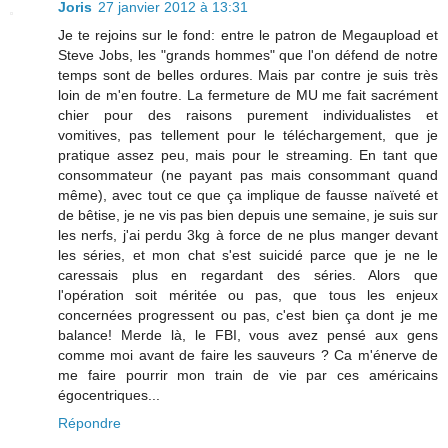
Joris
27 janvier 2012 à 13:31
Je te rejoins sur le fond: entre le patron de Megaupload et
Steve Jobs, les "grands hommes" que l'on défend de notre
temps sont de belles ordures. Mais par contre je suis très
loin de m'en foutre. La fermeture de MU me fait sacrément
chier pour des raisons purement individualistes et
vomitives, pas tellement pour le téléchargement, que je
pratique assez peu, mais pour le streaming. En tant que
consommateur (ne payant pas mais consommant quand
même), avec tout ce que ça implique de fausse naïveté et
de bêtise, je ne vis pas bien depuis une semaine, je suis sur
les nerfs, j'ai perdu 3kg à force de ne plus manger devant
les séries, et mon chat s'est suicidé parce que je ne le
caressais plus en regardant des séries. Alors que
l'opération soit méritée ou pas, que tous les enjeux
concernées progressent ou pas, c'est bien ça dont je me
balance! Merde là, le FBI, vous avez pensé aux gens
comme moi avant de faire les sauveurs ? Ca m'énerve de
me faire pourrir mon train de vie par ces américains
égocentriques...
Répondre