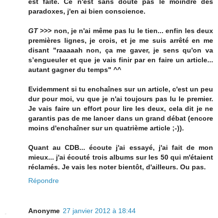
est faite. Ce n'est sans doute pas le moindre des
paradoxes, j'en ai bien conscience.
GT
>>> non, je n'ai même pas lu le tien... enfin les deux
premières lignes, je crois, et je me suis arrêté en me
disant "raaaaah non, ça me gaver, je sens qu'on va
s’engueuler et que je vais finir par en faire un article...
autant gagner du temps" ^^
Evidemment si tu enchaînes sur un article, c'est un peu
dur pour moi, vu que je n'ai toujours pas lu le premier.
Je vais faire un effort pour lire les deux, cela dit je ne
garantis pas de me lancer dans un grand débat (encore
moins d'enchaîner sur un quatrième article ;-)).
Quant au CDB... écoute j'ai essayé, j'ai fait de mon
mieux... j'ai écouté trois albums sur les 50 qui m'étaient
réclamés. Je vais les noter bientôt, d'ailleurs. Ou pas.
Répondre
Anonyme
27 janvier 2012 à 18:44