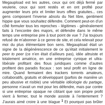
Megaupload est les autres, ceux qui ont déjà fermé par
veulerie, ceux qui sont restés et en ont profité pour
augmenter leurs prix et limiter leurs offres gratuites... ces
gens composent l'inverse
absolu
du Net libre, gentiment
hippie que vous souhaitez défendre. Comment peut-on d'un
côté formuler tous les reproches - légitimes - généralement
faits à l'encontre des majors, et défendre dans le même
temps une entreprise pire à tout point de vue ? J'ai toujours
refusé de m'abonner à ce genre de site, et cela relevait pour
moi du plus élémentaire bon sens. Megaupload était un
signe de la dégénérescence de ce qu'était initialement le
peer to peer
(ce n'en était d'ailleurs pas), idée altruiste et
totalement amatrice, en une entreprise cynique et ultra-
libérale profitant des flous juridiques comme d'autres
profitent des paradis fiscaux : son seul profit en ligne de
mire. Quand fermaient des trackers torrents amateurs,
collaboratifs, gratuits et développant (parfois de manière un
peu abusive et risible) une véritable
idéologie du partage
,
personne n'avait un mot pour les défendre, mais par contre
si une entreprise opaque ne ciblant que son propre profit
vient à fermer, tout le monde assiste à l'enterrement ?
1
J'aurais aimé croire à une blague
Et pourquoi pas brûler