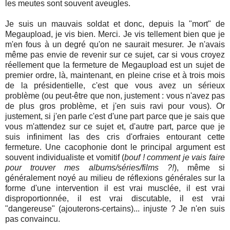
les meutes sont souvent aveugles.
Je suis un mauvais soldat et donc, depuis la "mort" de
Megaupload, je vis bien. Merci. Je vis tellement bien que je
m'en fous à un degré qu'on ne saurait mesurer. Je n'avais
même pas envie de revenir sur ce sujet, car si vous croyez
réellement que la fermeture de Megaupload est un sujet de
premier ordre, là, maintenant, en pleine crise et à trois mois
de la présidentielle, c'est que vous avez un sérieux
problème (ou peut-être que non, justement : vous n'avez pas
de plus gros problème, et j'en suis ravi pour vous). Or
justement, si j'en parle c'est d'une part parce que je sais que
vous m'attendez sur ce sujet et, d'autre part, parce que je
suis infiniment las des cris d'orfraies entourant cette
fermeture. Une cacophonie dont le principal argument est
souvent individualiste et vomitif (
bouf ! comment je vais faire
pour trouver mes albums/séries/films ?!
), même si
généralement noyé au milieu de réflexions générales sur la
forme d'une intervention il est vrai musclée, il est vrai
disproportionnée, il est vrai discutable, il est vrai
"dangereuse" (ajouterons-certains)... injuste ? Je n'en suis
pas convaincu.