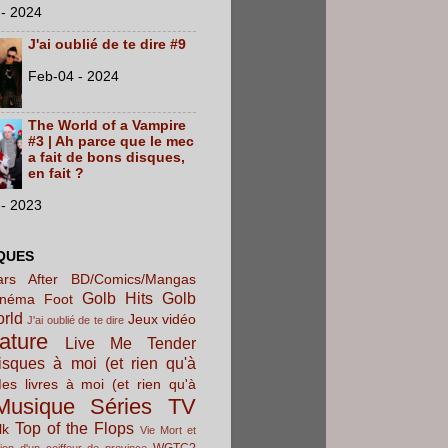
- 2024
J'ai oublié de te dire #9
Feb-04 - 2024
The World of a Vampire
#3 | Ah parce que le mec
a fait de bons disques,
en fait ?
- 2023
QUES
rs After
BD/Comics/Mangas
Golb Hits
Golb
inéma
Foot
orld
Jeux vidéo
J'ai oublié de te dire
rature
Live Me Tender
sques à moi (et rien qu'à
es livres à moi (et rien qu'à
Musique
Séries TV
Top of the Flops
lk
Vie Mort et
WGTC?
ion d'un coiffeur de province