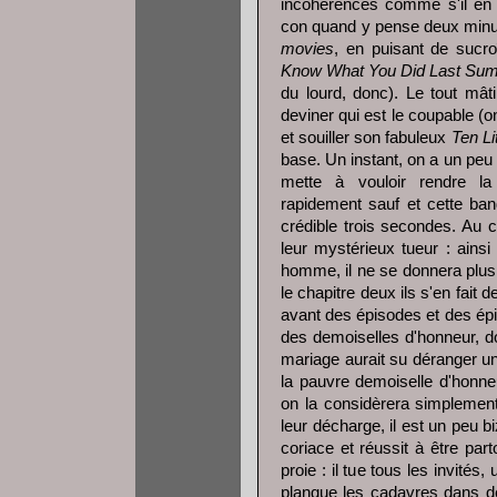
incohérences comme s'il en 
con quand y pense deux minut
movies
, en puisant de sucr
Know What You Did Last Su
du lourd, donc). Le tout mâ
deviner qui est le coupable (
et souiller son fabuleux
Ten Li
base. Un instant, on a un peu
mette à vouloir rendre la
rapidement sauf et cette ban
crédible trois secondes. Au co
leur mystérieux tueur : ainsi
homme, il ne se donnera plus c
le chapitre deux ils s'en fait 
avant des épisodes et des épiso
des demoiselles d'honneur, do
mariage aurait su déranger un 
la pauvre demoiselle d'honne
on la considèrera simplement
leur décharge, il est un peu b
coriace et réussit à être par
proie : il tue tous les invités, 
planque les cadavres dans d