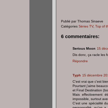
Publié par
Thomas Sinaeve
Catégories
Séries TV
,
Top of t
6 commentaires:
Serious Moon
15 déc
Dis donc, ça racle les f
Répondre
Typh
15 décembre 201
C'est vrai que c'est bie
Pourtant j'aime beauc
et Final Destination (b
Mais effectivement ét
impossible, surtout av
C'est une spécialité 
personnalité, qu'on a 