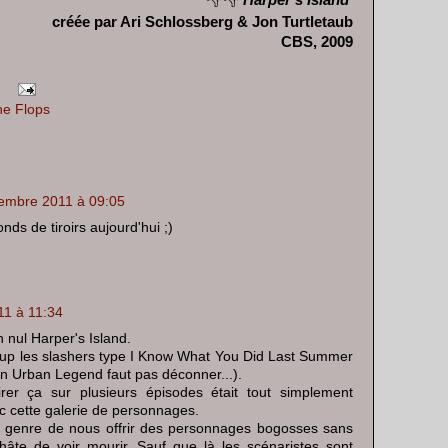
créée par Ari Schlossberg & Jon Turtletaub
CBS, 2009
he Flops
embre 2011 à 09:05
onds de tiroirs aujourd'hui ;)
1 à 11:34
n nul Harper's Island.
oup les slashers type I Know What You Did Last Summer
on Urban Legend faut pas déconner...).
irer ça sur plusieurs épisodes était tout simplement
ec cette galerie de personnages.
du genre de nous offrir des personnages bogosses sans
hâte de voir mourir. Sauf que là les scénaristes sont