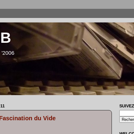
LB
 '2006
11
SUIVEZ
 Fascination du Vide
WELC