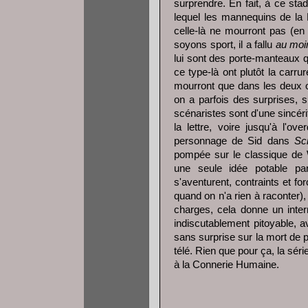
surprendre. En fait, à ce sta
lequel les mannequins de la R
celle-là ne mourront pas (en 
soyons sport, il a fallu
au moi
lui sont des porte-manteaux 
ce type-là ont plutôt la car
mourront que dans les deux o
on a parfois des surprises, s
scénaristes sont d'une sincér
la lettre, voire jusqu'à l'ov
personnage de Sid dans
Sc
pompée sur le classique de 
une seule idée potable pa
s'aventurent, contraints et f
quand on n'a rien à raconter),
charges, cela donne un int
indiscutablement pitoyable, 
sans surprise sur la mort de p
télé. Rien que pour ça, la séri
à la Connerie Humaine.