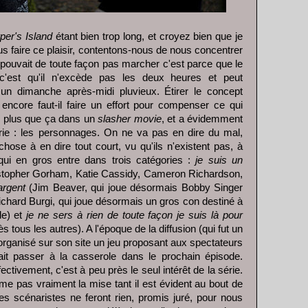
per's Island
étant bien trop long, et croyez bien que je
us faire ce plaisir, contentons-nous de nous concentrer
 ne pouvait de toute façon pas marcher c'est parce que le
c'est qu'il n'excède pas les deux heures et peut
un dimanche après-midi pluvieux. Étirer le concept
 encore faut-il faire un effort pour compenser ce qui
 plus que ça dans un
slasher movie
, et a évidemment
rie : les personnages. On ne va pas en dire du mal,
chose à en dire tout court, vu qu'ils n'existent pas, à
, qui en gros entre dans trois catégories :
je suis un
stopher Gorham, Katie Cassidy, Cameron Richardson,
argent
(Jim Beaver, qui joue désormais Bobby Singer
l Richard Burgi, qui joue désormais un gros con destiné à
le) et
je ne sers à rien de toute façon je suis là pour
s tous les autres). A l'époque de la diffusion (qui fut un
rganisé sur son site un jeu proposant aux spectateurs
ait passer à la casserole dans le prochain épisode.
fectivement, c'est à peu près le seul intérêt de la série.
ême pas vraiment la mise tant il est évident au bout de
es scénaristes ne feront rien, promis juré, pour nous