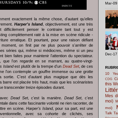
Mar-09 
emment exactement la même chose, d'autant qu'elles
èrement.
Harper's Island
, objectivement, est une très
 difficilement penser le contraire tant tout y est
ing complètement raté à la mise en scène ridicule -
ure erratique. Et pourtant, pour une raison défiant
 moment, on finit par ne plus pouvoir s'arrêter de
nes séries qui, même si médiocres, même si un peu
Dec-17 
bien faites pour maintenir l'attention du spectateur.
que l'on regarde en se marrant, au quatre-vingt-
s Island
est plutôt de la trempe d'un
Dead Set
, de ces
RUBRI
me l'on contemple un gouffre immense ou une grotte
10 Yea
a sortie. C'est d'autant plus magique que dès les
C
CDG
la barre est placée très haut, mais que les scénaristes
this W
e transcender treize épisodes durant.
Litté
Mes di
e avec
Dead Set
, c'est la manière.
Dead Set
, c'est
moi)
M
ntale dans cette fascinante volonté ne rien raconter, de
moi)
ettre en scène.
Harper's Island
, pour sa part, est une
Talk Ta
entionnelle, avec sa cohorte de clichés, ses
Résurrect