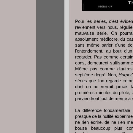
Pour les séries, c'est évid
reviennent vers nous, réguli
mauvaise série. On pourrait
absolument médiocre, du cast
sans même parler d'une écrit
l'entendement, au bout d'un
regarder. Pas comme certai
cons, demeurent suffisamment 
Même pas comme d'autres, 
septième degré. Non,
Harper'
séries que l'on regarde com
dont on ne verrait jamais l
premières minutes du pilote, 
parviendront tout de même à s
La différence fondamental
presque de la nullité expérime
ne rien écrire, de ne rien m
bouse beaucoup plus conv