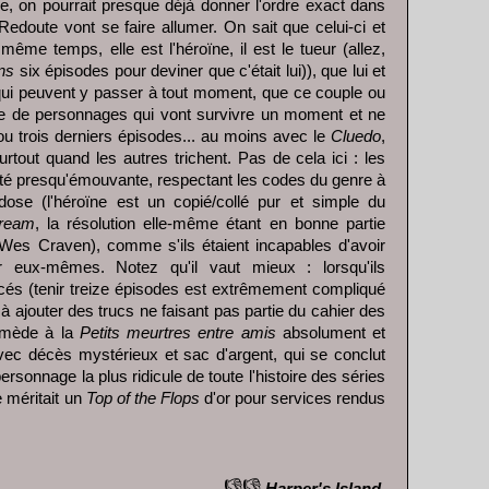
de, on pourrait presque déjà donner l'ordre exact dans
edoute vont se faire allumer. On sait que celui-ci et
même temps, elle est l'héroïne, il est le tueur (allez,
ns
six épisodes pour deviner que c'était lui)), que lui et
qui peuvent y passer à tout moment, que ce couple ou
rure de personnages qui vont survivre un moment et ne
u trois derniers épisodes... au moins avec le
Cluedo
,
urtout quand les autres trichent. Pas de cela ici : les
ité presqu'émouvante, respectant les codes du genre à
erdose (l'héroïne est un copié/collé pur et simple du
ream
, la résolution elle-même étant en bonne partie
Wes Craven), comme s'ils étaient incapables d'avoir
r eux-mêmes. Notez qu'il vaut mieux : lorsqu'ils
orcés (tenir treize épisodes est extrêmement compliqué
 à ajouter des trucs ne faisant pas partie du cahier des
ermède à la
Petits meurtres entre amis
absolument et
avec décès mystérieux et sac d'argent, qui se conclut
ersonnage la plus ridicule de toute l'histoire des séries
e méritait un
Top of the Flops
d'or pour services rendus
👎👎
Harper's Island