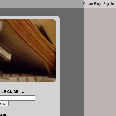
 LE GUIDE !...
OME