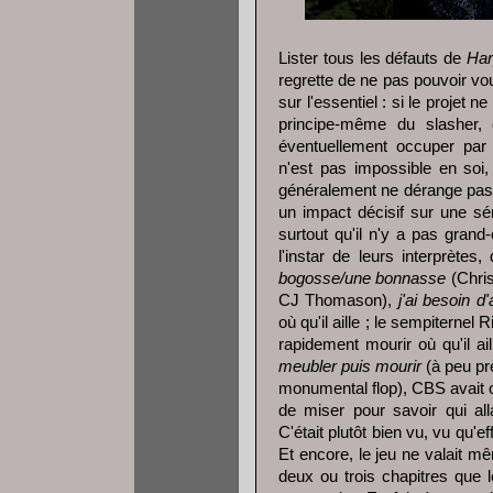
Lister tous les défauts de
Har
regrette de ne pas pouvoir vo
sur l'essentiel : si le projet
principe-même du slasher, 
éventuellement occuper par 
n'est pas impossible en soi,
généralement ne dérange pas
un impact décisif sur une sé
surtout qu'il n'y a pas grand-
l'instar de leurs interprètes
bogosse/une bonnasse
(Chri
CJ Thomason),
j'ai besoin d'
où qu'il aille ; le sempiterne
rapidement mourir où qu'il ail
meubler puis mourir
(à peu prè
monumental flop), CBS avait o
de miser pour savoir qui all
C'était plutôt bien vu, vu qu'ef
Et encore, le jeu ne valait m
deux ou trois chapitres que l