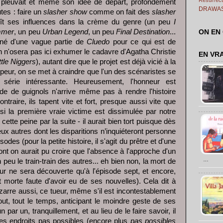
pleuvait et même son idée de départ, profondément
DRAWA
es : faire un
slasher show
comme on fait des
slasher
oît ses influences dans la crème du genre (un peu
I
mmer
, un peu
Urban Legend
, un peu
Final Destination
...
ON EN
tiné d'une vague partie de
Cluedo
pour ce qui est de
on n'osera pas ici exhumer le cadavre d'Agatha Christie
EN VR
ttle Niggers
), autant dire que le projet est déjà vicié à la
 peur, on se met à craindre que l'un des scénaristes se
 série intéressante. Heureusement, l'honneur est
de de guignols n'arrive même pas à rendre l'histoire
ntraire, ils tapent vite et fort, presque aussi vite que
 si la première vraie victime est dissimulée par notre
ette peine par la suite - il aurait bien tort puisque dès
deux autres dont les disparitions n’inquiéteront personne
des (pour la petite histoire, il s'agit du prêtre et d'une
nt on aurait pu croire que l'absence à l'approche d'un
…
peu le train-train des autres... eh bien non, la mort de
ur ne sera découverte qu'à l'épisode sept, et encore,
 morte faute d'avoir eu de ses nouvelles). Cela dit à
izarre aussi, ce tueur, même s'il est incontestablement
tout, tout le temps, anticipant le moindre geste de ses
un par un, tranquillement, et au lieu de le faire savoir, il
es endroits pas possibles (encore plus
pas possibles