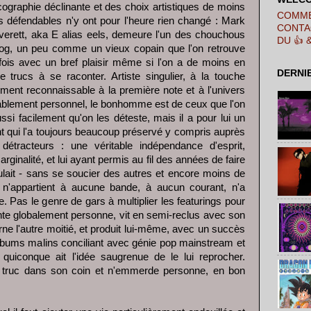
ographie déclinante et des choix artistiques de moins
COMME
 défendables n'y ont pour l'heure rien changé : Mark
CONTA
verett, aka E alias eels, demeure l'un des chouchous
DU 👍 
log, un peu comme un vieux copain que l'on retrouve
ois avec un bref plaisir même si l'on a de moins en
DERNI
 trucs à se raconter. Artiste singulier, à la touche
ment reconnaissable à la première note et à l'univers
ablement personnel, le bonhomme est de ceux que l'on
ssi facilement qu'on les déteste, mais il a pour lui un
 qui l'a toujours beaucoup préservé y compris auprès
détracteurs : une véritable indépendance d'esprit,
rginalité, et lui ayant permis au fil des années de faire
voulait - sans se soucier des autres et encore moins de
n'appartient à aucune bande, à aucun courant, n'a
 Pas le genre de gars à multiplier les featurings pour
ente globalement personne, vit en semi-reclus avec son
urne l'autre moitié, et produit lui-même, avec un succès
albums malins conciliant avec génie pop mainstream et
quiconque ait l'idée saugrenue de le lui reprocher.
on truc dans son coin et n'emmerde personne, en bon