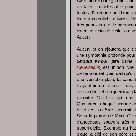
Avec un tel background, auquel
un talent incontestable pour
tristes, l'exercice autobiogra
lecteur potentiel. Le livre a
très populaire), et le personn
lever un coin de voile sur so
Aucun.
Aucun, et on ajoutera que c'e
une sympathie profonde pour
Should Know
(titre d'un
Revelations
) est un bon livre.
de l'amour (et Dieu sait qu'on
une véritable plaie, la caric
n'ayant rien à raconter mai
de candeur et d'orgueil mal p
raconter. C'est ce qui rend 
Quasiment chaque période de 
ce qu'est un
livre
, pourrait
Sous la plume de Mark Oliv
d'anecdotes souvent très 
superficielle. Exemple au has
pique la cibi de son père e