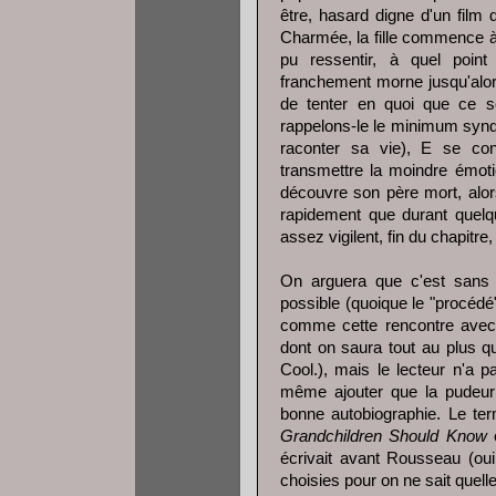
être, hasard digne d'un fil
Charmée, la fille commence à so
pu ressentir, à quel poin
franchement morne jusqu'alor
de tenter en quoi que ce s
rappelons-le le minimum syndic
raconter sa vie), E se con
transmettre la moindre émoti
découvre son père mort, alor
rapidement que durant quelqu
assez vigilent, fin du chapitre
On arguera que c'est sans 
possible (quoique le "procédé
comme cette rencontre avec L
dont on saura tout au plus q
Cool.), mais le lecteur n'a p
même ajouter que la pudeur 
bonne autobiographie. Le te
Grandchildren Should Know
é
écrivait avant Rousseau (oui
choisies pour on ne sait quell