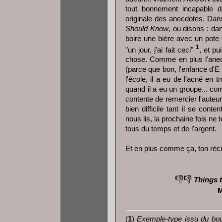
tout bonnement incapable
originale des anecdotes. Da
Should Know
, ou disons : da
boire une bière avec un pote t
1
"un jour, j'ai fait ceci"
, et pu
chose. Comme en plus l'anecd
(parce que bon, l'enfance d'E 
l'école, il a eu de l'acné en t
quand il a eu un groupe... co
contente de remercier l'auteur
bien difficile tant il se con
nous lis, la prochaine fois ne 
tous du temps et de l'argent.
Et en plus comme ça, ton récit
👎👎
Things 
M
(
1
)
Exemple-type issu du bou