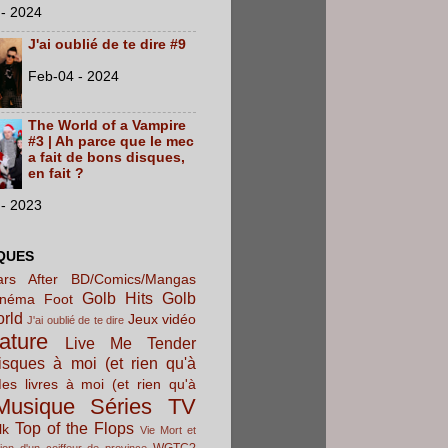
- 2024
J'ai oublié de te dire #9
Feb-04 - 2024
The World of a Vampire
#3 | Ah parce que le mec
a fait de bons disques,
en fait ?
- 2023
QUES
rs After
BD/Comics/Mangas
Golb Hits
Golb
inéma
Foot
orld
Jeux vidéo
J'ai oublié de te dire
rature
Live Me Tender
sques à moi (et rien qu'à
es livres à moi (et rien qu'à
Musique
Séries TV
Top of the Flops
lk
Vie Mort et
WGTC?
ion d'un coiffeur de province