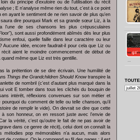
oin du principe d'exutoire ou de l'utilisation du récit
alyse ; E n'analyse même rien du tout, c'est à ce point
 en ayant le sentiment de ne rien savoir de plus qu'en
ui saura dire pourquoi Mark et sa grande sœur Liz, à la
ra l'une de ses chansons les plus crépusculaires
Floor"), sont aussi profondément abîmés dès leur plus
sme enfoui, quelle faille dans leur caractère ou leur
 Aucune idée, encore faudrait-il pour cela que Liz ou
u récit aient le moindre commencement de début de
a quand même que Liz est très gentille.
…
as la prétention de se dire écrivain. Une humilité de
dans
Things the Grandchildren Should Know
transpire la
TOUTE
branlette de nombril (c'est d'autant plus marqué dans la
ui voit E tomber dans tous les clichés du bouquin de
 sans intérêt, réflexions convenues sur son métier et
 pourquoi du comment de telle ou telle chanson, qu'il
istoire de remplir le vide). On devrait se dire que cette
ut à son honneur, on en ressort juste avec l'envie de
ar la vérité, c'est qu'outre le fait de ne pas avoir de
 grave dans ce genre de récit), celui dont on connaît la
es mélodies pop mémorables n'a aucun, mais alors
ent de
conteur
. On le comprend au fil des pages : il est