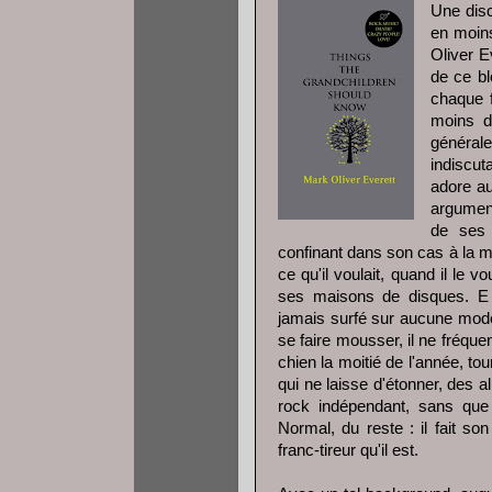
Une disc
en moins
Oliver E
de ce b
chaque f
moins de
générale
indiscut
adore au
argument
de ses 
confinant dans son cas à la ma
ce qu'il voulait, quand il le 
ses maisons de disques. E 
jamais surfé sur aucune mode.
se faire mousser, il ne fréqu
chien la moitié de l'année, to
qui ne laisse d'étonner, des 
rock indépendant, sans que 
Normal, du reste : il fait s
franc-tireur qu'il est.