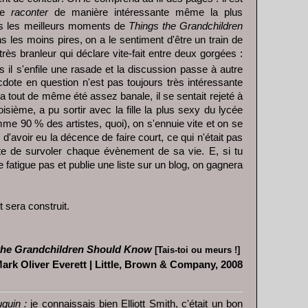
 de
raconter
de manière intéressante même la plus
ns les meilleurs moments de
Things the Grandchildren
ns les moins pires, on a le sentiment d'être un train de
rès branleur qui déclare vite-fait entre deux gorgées :
is il s'enfile une rasade et la discussion passe à autre
ote en question n'est pas toujours très intéressante
a tout de même été assez banale, il se sentait rejeté à
roisième, a pu sortir avec la fille la plus sexy du lycée
mme 90 % des artistes, quoi), on s'ennuie vite et on se
 d'avoir eu la décence de faire court, ce qui n'était pas
tente de survoler chaque évènement de sa vie. E, si tu
te fatigue pas et publie une liste sur un blog, on gagnera
 sera construit.
the Grandchildren Should Know
[Tais-toi ou meurs !]
ark Oliver Everett | Little, Brown & Company, 2008
quin :
je connaissais bien Elliott Smith, c'était un bon