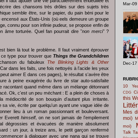
 il faut ajouter une vie particulièrement endeuillée et
Mar-09 
 écrire des chansons très drôles sur des sujets très
phique semble être, sur le papier, du pain béni pour le
 été encensé aux États-Unis (où eels demeure un groupe
age, connu pour son infinie pudeur, se propose enfin de
n âme torturée. Quel fan pourrait dire "
non merci
" ?
st bien là tout le problème. Il faut vraiment éprouver
 ce type pour trouver que
Things the Grandchildren
e chanson du fabuleux
The Blinking Lights & Other
Dec-17 
 Car dans les faits, une fois nettoyés à l'acide les yeux
 peut aimer E dans ces pages), le résultat s'avère être
RUBRI
ature à peine exagérée du livre de star auto-satisfaite
10 Yea
s le racontant quand même dans un mélange détonnant
C
CDG
lacé. Ok, c'est un peu méchant : E a plein de choses à
this W
la médiocrité de son bouquin d'autant plus irritante.
Litté
sa vie, écrite par quelqu'un ayant une vague idée de
 donner lieu à un roman passionnant et bouleversant.
Mes di
er Everett
himself
, on ne sort jamais de l'empilement
moi)
M
mal dégrossies et évacuées de manière absolument
moi)
ard : un jour, à treize ans, le petit garçon renfermé
Talk Ta
t commencer à dialoguer avec une nana qui se trouve
Résurrect