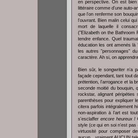
en perspective. On est bien l
littéraire comme d'une auto-an
que l'on renferme son bouquin
l'ouvrant. Bien malin celui q
mort de laquelle il consac
("Elizabeth on the Bathroom 
tendre enfance. Quel traumati
éducation les ont amenés là ?
les autres "personnages" d
caractère. Ah si, on apprendr
Bien sûr, le songwriter n'a p
façade cependant, tant tout 
prétention, l'arrogance et la 
seconde moitié du bouquin, q
rockstar, alignant péripéties
parenthèses pour expliquer le
citera parfois intégralement h
non-aspiration à l'art est to
s'esclaffer
encore heureux !
C
style (ce qui en soi n'est pas
virtuosité pour composer d
aucun... vraiment AUCUN tal