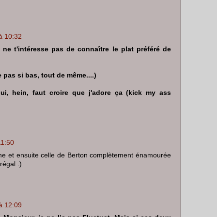
 à 10:32
ne t'intéresse pas de connaître le plat préféré de
e pas si bas, tout de même....)
i, hein, faut croire que j'adore ça (kick my ass
11:50
sine et ensuite celle de Berton complètement énamourée
régal :)
 à 12:09