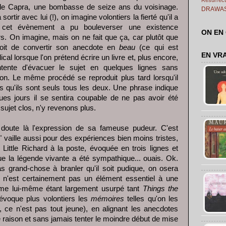
m de Capra, une bombasse de seize ans du voisinage.
DRAWA
rtir avec lui (!), on imagine volontiers la fierté qu'il a
t cet évènement a pu bouleverser une existence
ON EN
s. On imagine, mais on ne fait que ça, car plutôt que
oit de convertir son anecdote en
beau
(ce qui est
EN VR
al lorsque l'on prétend écrire un livre et, plus encore,
tente d'évacuer le sujet en quelques lignes sans
on. Le même procédé se reproduit plus tard lorsqu'il
s qu'ils sont seuls tous les deux. Une phrase indique
es jours il se sentira coupable de ne pas avoir été
, sujet clos, n'y revenons plus.
doute là l'expression de sa fameuse pudeur. C'est
" vaille aussi pour des expériences bien moins tristes,
ittle Richard à la poste, évoquée en trois lignes et
ue la légende vivante a été sympathique... ouais. Ok.
as grand-chose à branler qu'il soit pudique, on osera
n'est certainement pas un élément essentiel à une
rme lui-même étant largement usurpé tant
Things the
voque plus volontiers les
mémoires
telles qu'on les
, ce n'est pas tout jeune), en alignant les anecdotes
e raison et sans jamais tenter le moindre début de mise