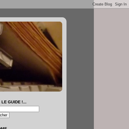
 LE GUIDE !...
OME