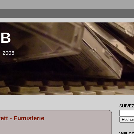
LB
 '2006
SUIVEZ
ett - Fumisterie
WELC