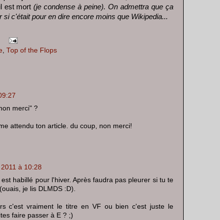
 il est mort
(je condense à peine). On admettra que ça
r si c'était pour en dire encore moins que Wikipedia...
e
,
Top of the Flops
 09:27
"non merci" ?
me attendu ton article. du coup, non merci!
et 2011 à 10:28
est habillé pour l'hiver. Après faudra pas pleurer si tu te
 (ouais, je lis DLMDS :D).
s c'est vraiment le titre en VF ou bien c'est juste le
es faire passer à E ? ;)