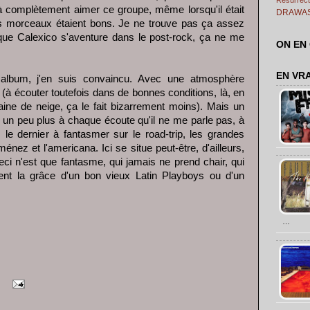
 à complètement aimer ce groupe, même lorsqu'il était
DRAWA
es morceaux étaient bons. Je ne trouve pas ça assez
rsque Calexico s'aventure dans le post-rock, ça ne me
ON EN
EN VR
lbum, j'en suis convaincu. Avec une atmosphère
(à écouter toutefois dans de bonnes conditions, là, en
ne de neige, ça le fait bizarrement moins). Mais un
 un peu plus à chaque écoute qu'il ne me parle pas, à
 le dernier à fantasmer sur le road-trip, les grandes
nez et l'americana. Ici se situe peut-être, d'ailleurs,
t ceci n'est que fantasme, qui jamais ne prend chair, qui
nt la grâce d'un bon vieux Latin Playboys ou d'un
…