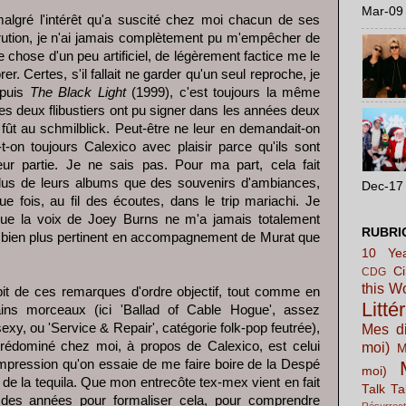
Mar-09 
algré l'intérêt qu'a suscité chez moi chacun de ses
tion, je n'ai jamais complètement pu m'empêcher de
 chose d'un peu artificiel, de légèrement factice me le
rer. Certes, s'il fallait ne garder qu'un seul reproche, je
epuis
The Black Light
(1999), c'est toujours la même
les deux flibustiers ont pu signer dans les années deux
 fût au schmilblick. Peut-être ne leur en demandait-on
-t-on toujours Calexico avec plaisir parce qu'ils sont
ur partie. Je ne sais pas. Pour ma part, cela fait
lus de leurs albums que des souvenirs d'ambiances,
Dec-17 
e fois, au fil des écoutes, dans le trip mariachi. Je
 que la voix de Joey Burns ne m'a jamais totalement
RUBRI
ve bien plus pertinent en accompagnement de Murat que
10 Yea
C
CDG
this W
épit de ces remarques d'ordre objectif, tout comme en
Litté
ains morceaux (ici 'Ballad of Cable Hogue', assez
xy, ou 'Service & Repair', catégorie folk-pop feutrée),
Mes di
prédominé chez moi, à propos de Calexico, est celui
moi)
M
. Impression qu'on essaie de me faire boire de la Despé
moi)
 de la tequila. Que mon entrecôte tex-mex vient en fait
Talk Ta
lu des années pour formaliser cela, pour comprendre
Résurrect