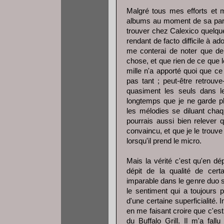
Malgré tous mes efforts et m
albums au moment de sa paru
trouver chez Calexico quelque
rendant de facto difficile à ado
me conterai de noter que d
chose, et que rien de ce que 
mille n'a apporté quoi que ce
pas tant ; peut-être retrouve
quasiment les seuls dans le
longtemps que je ne garde p
les mélodies se diluant chaqu
pourrais aussi bien relever
convaincu, et que je le trou
lorsqu'il prend le micro.
Mais la vérité c'est qu'en d
dépit de la qualité de cert
imparable dans le genre duo se
le sentiment qui a toujours 
d'une certaine superficialité
en me faisant croire que c'est
du Buffalo Grill. Il m'a fal