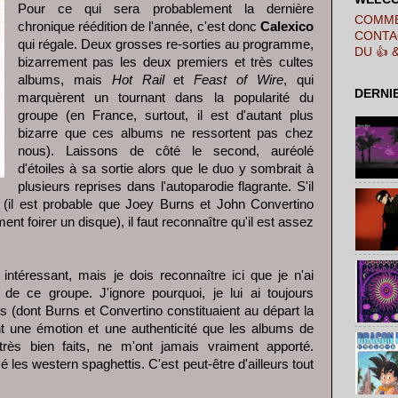
Pour ce qui sera probablement la dernière
COMME
chronique réédition de l'année, c'est donc
Calexico
CONTA
qui régale. Deux grosses re-sorties au programme,
DU 👍 
bizarrement pas les deux premiers et très cultes
albums, mais
Hot Rail
et
Feast of Wire
, qui
DERNI
marquèrent un tournant dans la popularité du
groupe (en France, surtout, il est d'autant plus
bizarre que ces albums ne ressortent pas chez
nous). Laissons de côté le second, auréolé
d'étoiles à sa sortie alors que le duo y sombrait à
plusieurs reprises dans l'autoparodie flagrante. S'il
(il est probable que Joey Burns et John Convertino
nt foirer un disque), il faut reconnaître qu'il est assez
ntéressant, mais je dois reconnaître ici que je n'ai
 de ce groupe. J'ignore pourquoi, je lui ai toujours
 (dont Burns et Convertino constituaient au départ la
nt une émotion et une authenticité que les albums de
 très bien faits, ne m'ont jamais vraiment apporté.
mé les western spaghettis. C'est peut-être d'ailleurs tout