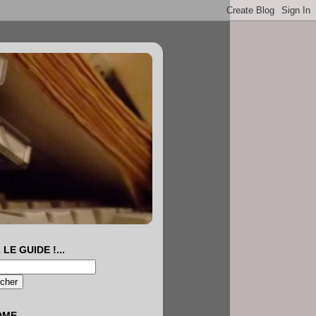
 LE GUIDE !...
OME