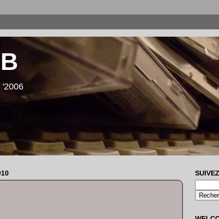
LB
 '2006
010
SUIVEZ
WELC