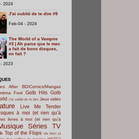
- 2024
J'ai oublié de te dire #9
Feb-04 - 2024
The World of a Vampire
#3 | Ah parce que le mec
a fait de bons disques,
en fait ?
- 2023
QUES
rs After
BD/Comics/Mangas
Golb Hits
Golb
inéma
Foot
orld
Jeux vidéo
J'ai oublié de te dire
rature
Live Me Tender
sques à moi (et rien qu'à
es livres à moi (et rien qu'à
Musique
Séries TV
Top of the Flops
lk
Vie Mort et
WGTC?
ion d'un coiffeur de province