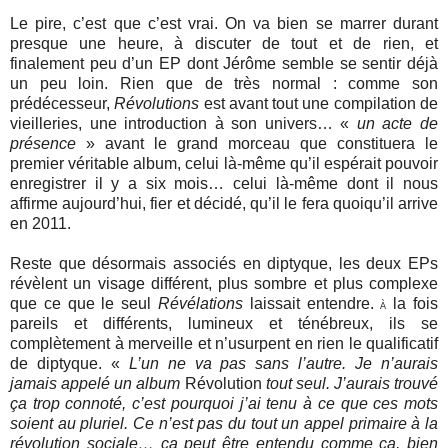
Le pire, c’est que c’est vrai. On va bien se marrer durant
presque une heure, à discuter de tout et de rien, et
finalement peu d’un EP dont Jérôme semble se sentir déjà
un peu loin. Rien que de très normal : comme son
prédécesseur,
Révolutions
est avant tout une compilation de
vieilleries, une introduction à son univers… «
un acte de
présence
» avant le grand morceau que constituera le
premier véritable album, celui là-même qu’il espérait pouvoir
enregistrer il y a six mois… celui là-même dont il nous
affirme aujourd’hui, fier et décidé, qu’il le fera quoiqu’il arrive
en 2011.
Reste que désormais associés en diptyque, les deux EPs
révèlent un visage différent, plus sombre et plus complexe
que ce que le seul
Révélations
laissait entendre.
la fois
À
pareils et différents, lumineux et ténébreux, ils se
complètement à merveille et n’usurpent en rien le qualificatif
de diptyque. «
L’un ne va pas sans l’autre. Je n’aurais
jamais appelé un album
Révolution
tout seul. J’aurais trouvé
ça trop connoté, c’est pourquoi j’ai tenu à ce que ces mots
soient au pluriel. Ce n’est pas du tout un appel primaire à la
révolution sociale… ça peut être entendu comme ça, bien