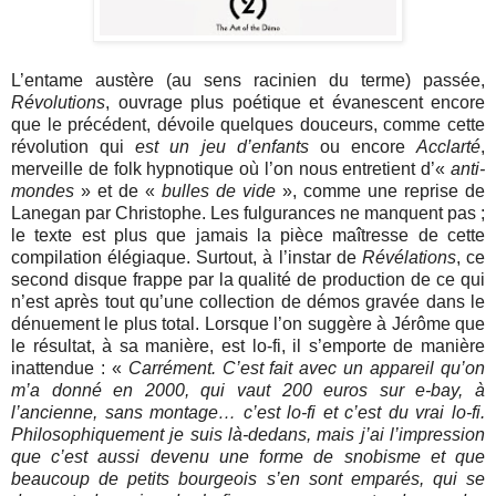
L’entame austère (au sens racinien du terme) passée,
Révolutions
, ouvrage plus poétique et évanescent encore
que le précédent, dévoile quelques douceurs, comme cette
révolution qui
est un jeu d’enfants
ou encore
Acclarté
,
merveille de folk hypnotique où l’on nous entretient d’«
anti-
mondes
» et de «
bulles de vide
», comme une reprise de
Lanegan par Christophe. Les fulgurances ne manquent pas ;
le texte est plus que jamais la pièce maîtresse de cette
compilation élégiaque. Surtout, à l’instar de
Révélations
, ce
second disque frappe par la qualité de production de ce qui
n’est après tout qu’une collection de démos gravée dans le
dénuement le plus total. Lorsque l’on suggère à Jérôme que
le résultat, à sa manière, est lo-fi, il s’emporte de manière
inattendue : «
Carrément. C’est fait avec un appareil qu’on
m’a donné en 2000, qui vaut 200 euros sur e-bay, à
l’ancienne, sans montage… c’est lo-fi et c’est du vrai lo-fi.
Philosophiquement je suis là-dedans, mais j’ai l’impression
que c’est aussi devenu une forme de snobisme et que
beaucoup de petits bourgeois s’en sont emparés, qui se