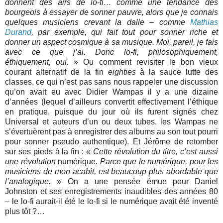
donnent des airs de lo-fi… comme une tendance des
bourgeois à essayer de sonner pauvre, alors que je connais
quelques musiciens crevant la dalle – comme
Mathias
Durand
, par exemple, qui fait tout pour sonner riche et
donner un aspect cosmique à sa musique. Moi, pareil, je fais
avec ce que j’ai. Donc lo-fi, philosophiquement,
éthiquement, oui.
» Ou comment revisiter le bon vieux
courant alternatif de la fin
eighties
à la sauce lutte des
classes, ce qui n’est pas sans nous rappeler une discussion
qu’on avait eu avec Didier Wampas il y a une dizaine
d’années (lequel d’ailleurs convertit effectivement l’éthique
en pratique, puisque du jour où ils furent signés chez
Universal et auteurs d’un ou deux tubes, les Wampas ne
s’évertuèrent pas à enregistrer des albums au son tout pourri
pour sonner pseudo authentique). Et Jérôme de retomber
sur ses pieds à la fin : «
Cette révolution du titre, c’est aussi
une révolution
numérique
. Parce que le numérique, pour les
musiciens de mon acabit, est beaucoup plus abordable que
l’analogique.
» On a une pensée émue pour Daniel
Johnston et ses enregistrements inaudibles des années 80
– le lo-fi aurait-il été le lo-fi si le numérique avait été inventé
plus tôt ?…