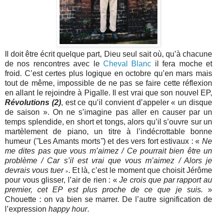
Il doit être écrit quelque part, Dieu seul sait où, qu’à chacune
de nos rencontres avec le
Cheval Blanc
il fera moche et
froid. C’est certes plus logique en octobre qu’en mars mais
tout de même, impossible de ne pas se faire cette réflexion
en allant le rejoindre à Pigalle. Il est vrai que son nouvel EP,
Révolutions (2)
, est ce qu’il convient d’appeler « un disque
de saison ». On ne s’imagine pas aller en causer par un
temps splendide, en short et tongs, alors qu’il s’ouvre sur un
martèlement de piano, un titre à l’indécrottable bonne
humeur (
"
Les Amants morts
"
) et des vers fort estivaux : «
Ne
me dites pas que vous m’aimez / Ce pourrait bien être un
problème / Car s’il est vrai que vous m’aimez / Alors je
devrais vous tuer
. Et là, c’est le moment que choisit Jérôme
»
pour vous glisser, l’air de rien : «
Je crois que par rapport au
premier, cet EP est plus proche de ce que je suis.
»
Chouette : on va bien se marrer. De l’autre signification de
l’expression
happy hour
.