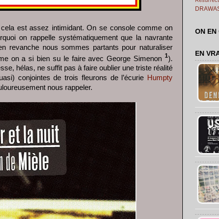
DRAWA
t cela est assez intimidant. On se console comme on
ON EN
quoi on rappelle systématiquement que la navrante
en revanche nous sommes partants pour naturaliser
EN VR
1
me on a si bien su le faire avec George Simenon
).
e, hélas, ne suffit pas à faire oublier une triste réalité
uasi) conjointes de trois fleurons de l’écurie
Humpty
uloureusement nous rappeler.