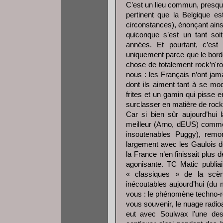
C’est un lieu commun, presque
pertinent que la Belgique es
circonstances), énonçant ains
quiconque s’est un tant soi
années. Et pourtant, c’est 
uniquement parce que le borde
chose de totalement rock’n'ro
nous : les Français n’ont ja
dont ils aiment tant à se mo
frites et un gamin qui pisse e
surclasser en matière de rock
Car si bien sûr aujourd’hui l
meilleur (Arno, dEUS) comme
insoutenables Puggy), remont
largement avec les Gaulois d
la France n’en finissait plu
agonisante. TC Matic publiai
« classiques » de la scè
inécoutables aujourd’hui (du
vous : le phénomène techno-r
vous souvenir, le nuage radio
eut avec Soulwax l’une des 