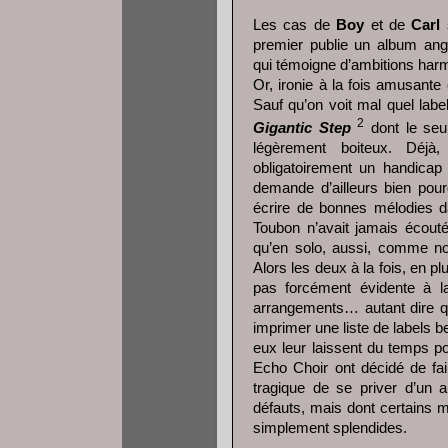
Les cas de
Boy
et de
Carl
s
premier publie un album ang
qui témoigne d’ambitions harm
Or, ironie à la fois amusante 
Sauf qu’on voit mal quel label
2
Gigantic Step
dont le seul
légèrement boiteux. Déj
obligatoirement un handicap
demande d’ailleurs bien pour
écrire de bonnes mélodies 
Toubon n’avait jamais écout
qu’en solo, aussi, comme n
Alors les deux à la fois, en 
pas forcément évidente à la
arrangements… autant dire qu
imprimer une liste de labels 
eux leur laissent du temps 
Echo Choir ont décidé de faire
tragique de se priver d’un 
défauts, mais dont certains 
simplement splendides.