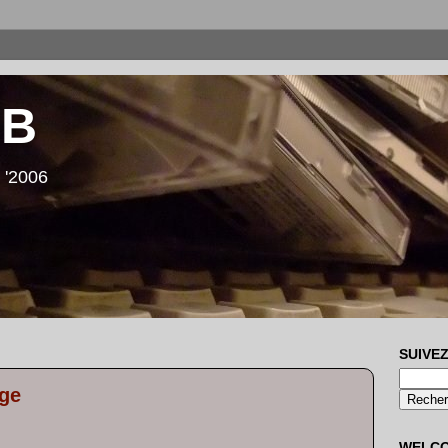
LB
 '2006
SUIVEZ
lge
WELC