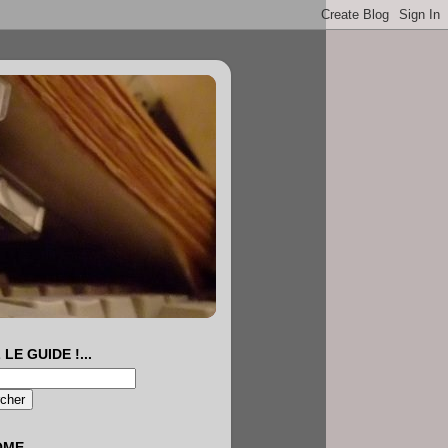
 LE GUIDE !...
OME