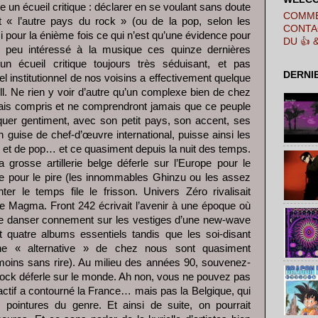
 un écueil critique : déclarer en se voulant sans doute
COMME
t « l’autre pays du rock » (ou de la pop, selon les
CONTA
i pour la énième fois ce qui n’est qu’une évidence pour
DU 👍 
t peu intéressé à la musique ces quinze dernières
un écueil critique toujours très séduisant, et pas
DERNI
l institutionnel de nos voisins a effectivement quelque
ll. Ne rien y voir d’autre qu’un complexe bien de chez
mais compris et ne comprendront jamais que ce peuple
quer gentiment, avec son petit pays, son accent, ses
n guise de chef-d’œuvre international, puisse ainsi les
 et de pop… et ce quasiment depuis la nuit des temps.
a grosse artillerie belge déferle sur l’Europe pour le
 pour le pire (les innommables Ghinzu ou les assez
er le temps file le frisson. Univers Zéro rivalisait
e Magma. Front 242 écrivait l’avenir à une époque où
s de danser connement sur les vestiges d’une new-wave
t quatre albums essentiels tandis que les soi-disant
ne « alternative » de chez nous sont quasiment
 moins sans rire). Au milieu des années 90, souvenez-
ock déferle sur le monde. Ah non, vous ne pouvez pas
actif a contourné la France… mais pas la Belgique, qui
pointures du genre. Et ainsi de suite, on pourrait