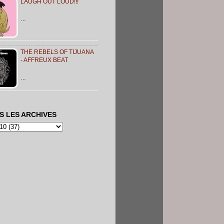
LAUGH OUT LOUD!!!
…
THE REBELS OF TIJUANA
- AFFREUX BEAT
…
S LES ARCHIVES