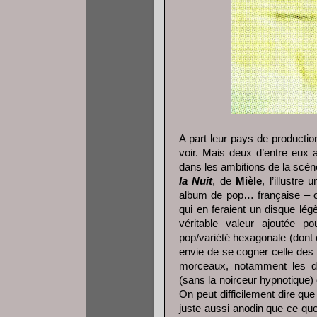
A part leur pays de production
voir. Mais deux d’entre eux 
dans les ambitions de la scè
la Nuit
, de
Mièle
, l’illustre
album de pop… française – ou
qui en feraient un disque lé
véritable valeur ajoutée p
pop/variété hexagonale (dont 
envie de se cogner celle des v
morceaux, notamment les de
(sans la noirceur hypnotique) e
On peut difficilement dire qu
juste aussi anodin que ce que