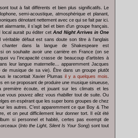
ont tout à fait différents et bien plus significatifs. Le
lophone, semi-acoustique, atmosphérique et planant,
oniques dénotant nettement avec ce qui se fait par ici.
et alarmante, il s’agit bel et bien d’un groupe français.
 local aurait pu éditer cet
And Night Arrives in One
 véritable défaut est sans doute son titre à l’anglais
à, chanter dans la langue de Shakespeare est
 si on souhaite avoir une carrière en France (on se
quoi vu l’incapacité crasse de beaucoup d’artistes à
dans leur langue maternelle… apparemment Jacques
é de musique de sa vie). Être dans un groupe plutôt
ous le racontait Xavier Plumas
il y a quelques mois
.
plus en se proposant de produire une musique sinueuse,
 première écoute, et jouant sur les climats et les
e vous pouvez allez vous rhabiller tout de suite. Ou
belges en espérant que les super bons groupes de chez
pour les autres. C’est apparemment ce que Boy & The
, et on peut difficilement leur donner tort. Il eût été
album si personnel et habité, certes pas exempt de
morceaux (
Into the Light
,
Silent Is Your Song
) sont tout