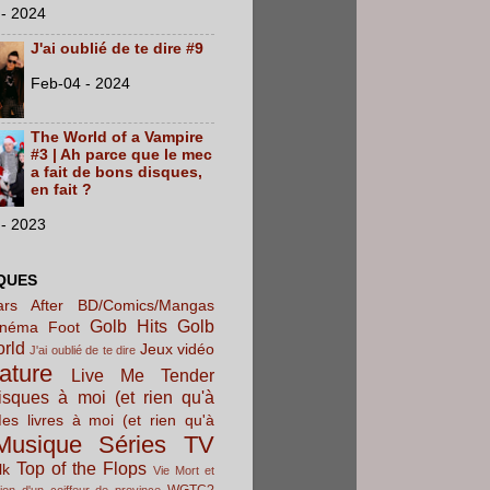
- 2024
J'ai oublié de te dire #9
Feb-04 - 2024
The World of a Vampire
#3 | Ah parce que le mec
a fait de bons disques,
en fait ?
- 2023
QUES
rs After
BD/Comics/Mangas
Golb Hits
Golb
inéma
Foot
orld
Jeux vidéo
J'ai oublié de te dire
rature
Live Me Tender
sques à moi (et rien qu'à
es livres à moi (et rien qu'à
Musique
Séries TV
Top of the Flops
lk
Vie Mort et
WGTC?
ion d'un coiffeur de province