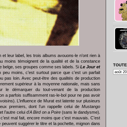
 et leur label, les trois albums avouons-le n’ont rien à
au moins témoignent de la qualité et de la constance
TOUTE
ne belge, ses groupes comme ses labels. Si
Le Jour et
 un peu moins, c’est surtout parce que c’est un parfait
 pas loin. Avec peut-être des qualités de production
gèrement supérieur à la moyenne nationale, mais sans
our le démarquer du tout-venant de la production
on a parfois suffisamment ras-le-bol pour ne pas avoir
oisins). L’influence de Murat est latente sur plusieurs
ux premiers, dont l’un rappelle celui de
Mustango
t l’autre celui d’
A Bird on a Poire
(sans le dandysme).
e c’est mal fait, encore moins que c’est mauvais. C’est
 peuvent suggérer le titre et la pochette, mignon dans