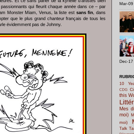
eures. Et ce sans parler de la kyrielle d’artistes bien
Mar-09 
i passionnants qui fleurit chaque année dans ce – par
iam Monster Miam, Venus, la liste est
sans fin
, dans
mpter que le plus grand chanteur français de tous les
parle évidemment pas de Johnny.
Dec-17 
RUBRI
10 Yea
C
CDG
this W
Litté
Mes di
moi)
M
moi)
Talk Ta
Résurrect