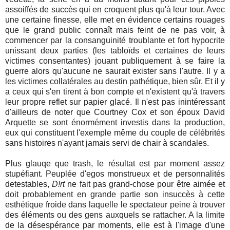
assoiffés de succès qui en croquent plus qu'à leur tour. Avec
une certaine finesse, elle met en évidence certains rouages
que le grand public connaît mais feint de ne pas voir, à
commencer par la consanguinité troublante et fort hypocrite
unissant deux parties (les tabloïds et certaines de leurs
victimes consentantes) jouant publiquement à se faire la
guerre alors qu'aucune ne saurait exister sans l'autre. Il y a
les victimes collatérales au destin pathétique, bien sûr. Et il y
a ceux qui s'en tirent à bon compte et n'existent qu'à travers
leur propre reflet sur papier glacé. Il n'est pas inintéressant
d'ailleurs de noter que Courtney Cox et son époux David
Arquette se sont énormément investis dans la production,
eux qui constituent l'exemple même du couple de célébrités
sans histoires n'ayant jamais servi de chair à scandales.
Plus glauqe que trash, le résultat est par moment assez
stupéfiant. Peuplée d'egos monstrueux et de personnalités
detestables,
D!rt
ne fait pas grand-chose pour être aimée et
doit probablement en grande partie son insuccès à cette
esthétique froide dans laquelle le spectateur peine à trouver
des éléments ou des gens auxquels se rattacher. A la limite
de la désespérance par moments, elle est à l'image d'une