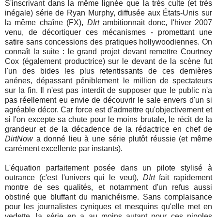
S'inscrivant dans la même lignée que la très culte (et très
inégale) série de Ryan Murphy, diffusée aux États-Unis sur
la même chaîne (FX),
D!rt
ambitionnait donc, l'hiver 2007
venu, de décortiquer ces mécanismes - promettant une
satire sans concessions des pratiques hollywoodiennes. On
connaît la suite : le grand projet devant remettre Courtney
Cox (également productrice) sur le devant de la scène fut
l'un des bides les plus retentissants de ces dernières
anénes, dépassant péniblement le million de spectateurs
sur la fin. Il n'est pas interdit de supposer que le public n'a
pas réellement eu envie de découvrir le sale envers d'un si
agréable décor. Car force est d'admettre qu'objectivement et
si l'on excepte sa chute pour le moins brutale, le récit de la
grandeur et de la décadence de la rédactrice en chef de
DirtNow
a donné lieu à une série plutôt réussie (et même
carrément excellente par instants).
L'équation parfaitement posée dans un pilote stylisé à
outrance (c'est l'univers qui le veut),
D!rt
fait rapidement
montre de ses qualités, et notamment d'un refus aussi
obstiné que bluffant du manichéisme. Sans complaisance
pour les journalistes cyniques et mesquins qu'elle met en
vedette, la série en a au moins autant pour ces pipoles