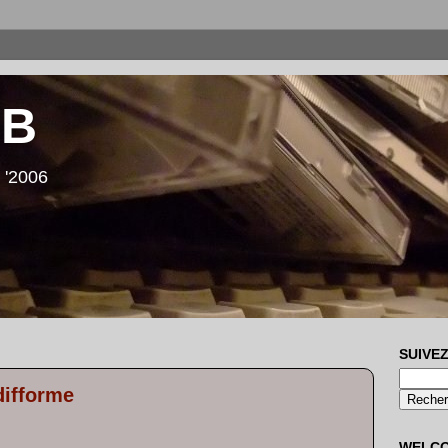
LB
 '2006
SUIVEZ
difforme
WELC