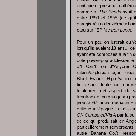
continue et presque mathéma
comme si
The Bends
avait é
entre 1993 et 1995 (ce qu'il
enregistré un deuxième album q
paru sur l'EP
My Iron Lung
).
Pour un peu on jurerait qu'Y
lorsqu'ils avaient 18 ans... c
ayant été composés à la fin 
côté power-pop adolescente 
d''I Can't' ou d''Anyone 
ralenti/explosion façon Pixie
Black Francis High School of
finira sans doute par compr
totalement cet aspect de 
krautrock et du grunge au prog
jamais été aussi mauvais qu'o
critique à l'époque... et n'a 
OK Computer
/
Kid A
par la sui
de ce qui produisait en Angl
particulièrement renversants,
autre 'Banana Co.'), ressor