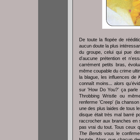
De toute la flopée de réédit
aucun doute la plus intéressa
du groupe, celui qui pue de
d'aucune prétention et n'ess
carrément petits bras, évolu
même coupable du crime ultime
la blague, les influences de
connaît moins... alors qu'év
sur 'How Do You?
'
ça parle 
Throbbing Wristle ou mêm
renferme 'Creep' (la chanson 
une des plus laides de tous l
disque était très mal barré 
raccrocher aux branches en s
pas vrai du tout. Tous ceux q
The Bends
vous le confirmer
brutale. Alors que chacun d