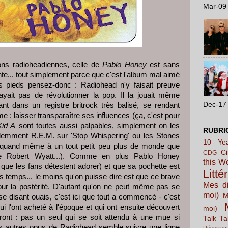
Mar-09 
ions radioheadiennes, celle de
Pablo Honey
est sans
nte... tout simplement parce que c'est l'album mal aimé
s pieds pensez-donc : Radiohead n'y faisait preuve
ayait pas de révolutionner la pop. Il la jouait même
Dec-17 
ant dans un registre britrock très balisé, se rendant
 : laisser transparaître ses influences (ça, c'est pour
Kid A
sont toutes aussi palpables, simplement on les
RUBRI
idemment R.E.M. sur 'Stop Whispering' ou les Stones
10 Yea
quand même à un tout petit peu plus de monde que
C
CDG
e Robert Wyatt...). Comme en plus Pablo Honey
this W
que les fans détestent adorer) et que sa pochette est
Litté
es temps... le moins qu'on puisse dire est que ce brave
Mes di
pour la postérité. D'autant qu'on ne peut même pas se
moi)
M
e disant ouais, c'est ici que tout a commencé - c'est
ui l'ont acheté à l'époque et qui ont ensuite découvert
moi)
ont : pas un seul qui se soit attendu à une mue si
Talk Ta
es autres opus de Radiohead semble suivre une ligne
Résurrect