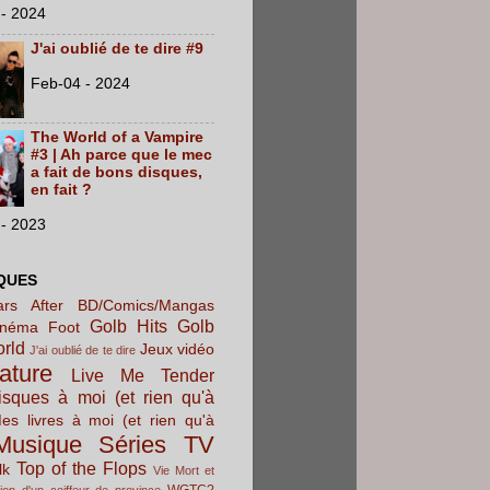
- 2024
J'ai oublié de te dire #9
Feb-04 - 2024
The World of a Vampire
#3 | Ah parce que le mec
a fait de bons disques,
en fait ?
- 2023
QUES
rs After
BD/Comics/Mangas
Golb Hits
Golb
inéma
Foot
orld
Jeux vidéo
J'ai oublié de te dire
rature
Live Me Tender
sques à moi (et rien qu'à
es livres à moi (et rien qu'à
Musique
Séries TV
Top of the Flops
lk
Vie Mort et
WGTC?
ion d'un coiffeur de province