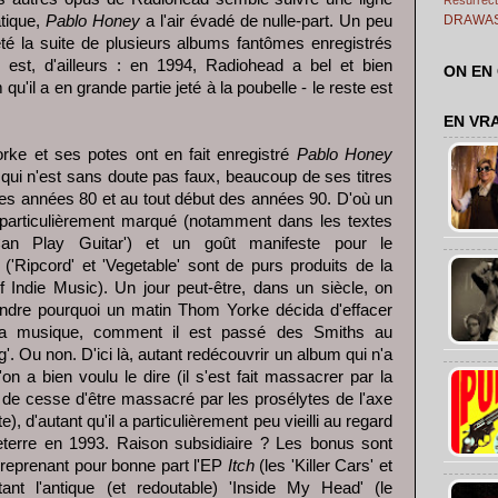
tique,
Pablo Honey
a l'air évadé de nulle-part. Un peu
DRAWA
té la suite de plusieurs albums fantômes enregistrés
 est, d'ailleurs : en 1994, Radiohead a bel et bien
ON EN
u'il a en grande partie jeté à la poubelle - le reste est
EN VR
orke et ses potes ont en fait enregistré
Pablo Honey
e qui n'est sans doute pas faux, beaucoup de ses titres
des années 80 et au tout début des années 90. D'où un
particulièrement marqué (notamment dans les textes
Can Play Guitar') et un goût manifeste pour le
s ('Ripcord' et 'Vegetable' sont de purs produits de la
 Indie Music). Un jour peut-être, dans un siècle, on
endre pourquoi un matin Thom Yorke décida d'effacer
sa musique, comment il est passé des Smiths au
'. Ou non. D'ici là, autant redécouvrir un album qui n'a
n a bien voulu le dire (il s'est fait massacrer par la
eu de cesse d'être massacré par les prosélytes de l'axe
te), d'autant qu'il a particulièrement peu vieilli au regard
eterre en 1993. Raison subsidiaire ? Les bonus sont
 reprenant pour bonne part l'EP
Itch
(les 'Killer Cars' et
tant l'antique (et redoutable) 'Inside My Head' (le