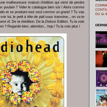
une malheureuse maison d'édition qui vient de perdre
COMME
x poulain ? Vider le catalogue bien sûr ! Alors comme
CONTA
alin et se produire tout seul comme un grand ? Tu vas
DU 👍 
ir toi, le petit à tête de piaf sous tranxène... on va te
best of. De la réédition. De la
Deluxe Edition
. Tu la vois
DERNI
Hein ? Regarde-bien, attention... hop ! Tu la vois plus !