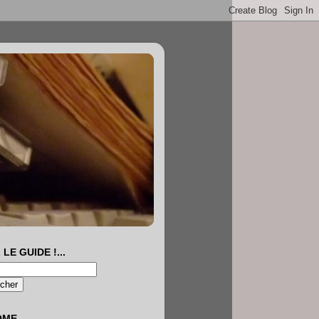
 LE GUIDE !...
OME