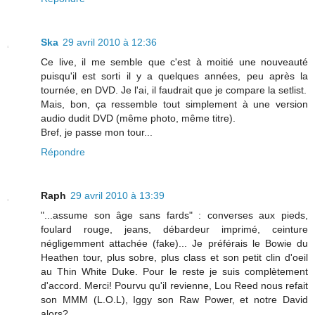
Ska
29 avril 2010 à 12:36
Ce live, il me semble que c'est à moitié une nouveauté
puisqu'il est sorti il y a quelques années, peu après la
tournée, en DVD. Je l'ai, il faudrait que je compare la setlist.
Mais, bon, ça ressemble tout simplement à une version
audio dudit DVD (même photo, même titre).
Bref, je passe mon tour...
Répondre
Raph
29 avril 2010 à 13:39
"...assume son âge sans fards" : converses aux pieds,
foulard rouge, jeans, débardeur imprimé, ceinture
négligemment attachée (fake)... Je préférais le Bowie du
Heathen tour, plus sobre, plus class et son petit clin d'oeil
au Thin White Duke. Pour le reste je suis complètement
d'accord. Merci! Pourvu qu'il revienne, Lou Reed nous refait
son MMM (L.O.L), Iggy son Raw Power, et notre David
alors?