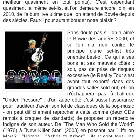
meilleur quasiment en tout points). C'est cependant
quasiment la même set-list et l'on demeure encore loin, en
2010, de l'album live ultime que l'on attend de Bowie depuis
des siècles. Faut-il pour autant bouder notre plaisir ?
Sans doute pas si l'on a aimé
le Bowie des années 2000, et
si l'on n'a rien contre le
principe d'une set-list très
orientée best-of. Ce qui a ses
bons et ses mauvais côtés :
soit, pas de prise de risques
excessive (le Reality Tour s'est
avant tout exporté dans des
grandes salles sold-out) et l'on
n'échappera pas à l'affreux
"Under Pressure" ; d'un autre côté c'est aussi l'assurance
pour l'auditeur d'avoir son lot de classiques de la pop-music
- on peut difficilement reprocher à cette somme (deux CDs
rempis à craquer de standards) de proposer un répertoire
indigne de son auteur. De "The Man Who Sold the World"
(1970) à "New Killer Star" (2003) en passant par "Life on
Mars?", "Heroes", "Ashes to Ashes"... ils y sont tous, les