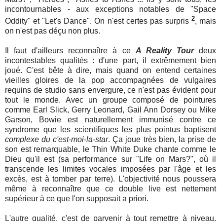
incontournables - aux exceptions notables de "Space
2
Oddity" et "Let's Dance". On n'est certes pas surpris
, mais
on n'est pas déçu non plus.
Il faut d'ailleurs reconnaître à ce
A Reality Tour
deux
incontestables qualités : d'une part, il extrêmement bien
joué. C'est bête à dire, mais quand on entend certaines
vieilles gloires de la pop accompagnées de vulgaires
requins de studio sans envergure, ce n'est pas évident pour
tout le monde. Avec un groupe composé de pointures
comme Earl Slick, Gerry Leonard, Gail Ann Dorsey ou Mike
Garson, Bowie est naturellement immunisé contre ce
syndrome que les scientifiques les plus pointus baptisent
complexe du c'est-moi-la-star
. Ça joue très bien, la prise de
son est remarquable, le Thin White Duke chante comme le
Dieu qu'il est (sa performance sur "Life on Mars?", où il
transcende les limites vocales imposées par l'âge et les
excès, est à tomber par terre). L'objectivité nous poussera
même à reconnaître que ce double live est nettement
supérieur à ce que l'on supposait a priori.
L'autre qualité, c'est de parvenir à tout remettre à niveau.