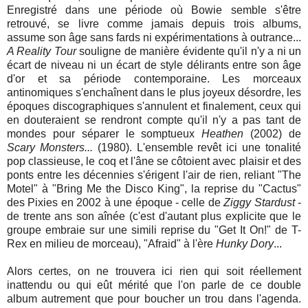
Enregistré dans une période où Bowie semble s'être
retrouvé, se livre comme jamais depuis trois albums,
assume son âge sans fards ni expérimentations à outrance...
A Reality Tour
souligne de manière évidente qu'il n'y a ni un
écart de niveau ni un écart de style délirants entre son âge
d'or et sa période contemporaine. Les morceaux
antinomiques s'enchaînent dans le plus joyeux désordre, les
époques discographiques s'annulent et finalement, ceux qui
en douteraient se rendront compte qu'il n'y a pas tant de
mondes pour séparer le somptueux
Heathen
(2002) de
Scary Monsters...
(1980). L'ensemble revêt ici une tonalité
pop classieuse, le coq et l'âne se côtoient avec plaisir et des
ponts entre les décennies s'érigent l'air de rien, reliant "The
Motel" à "Bring Me the Disco King", la reprise du "Cactus"
des Pixies en 2002 à une époque - celle de
Ziggy Stardust
-
de trente ans son aînée (c'est d'autant plus explicite que le
groupe embraie sur une simili reprise du "Get It On!" de T-
Rex en milieu de morceau), "Afraid" à l'ère
Hunky Dory
...
Alors certes, on ne trouvera ici rien qui soit réellement
inattendu ou qui eût mérité que l'on parle de ce double
album autrement que pour boucher un trou dans l'agenda.