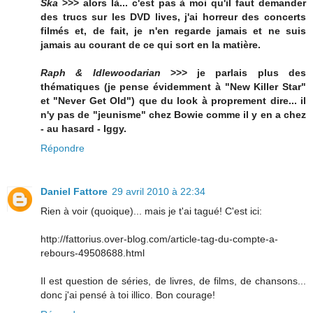
Ska
>>> alors là... c'est pas à moi qu'il faut demander
des trucs sur les DVD lives, j'ai horreur des concerts
filmés et, de fait, je n'en regarde jamais et ne suis
jamais au courant de ce qui sort en la matière.
Raph & Idlewoodarian
>>> je parlais plus des
thématiques (je pense évidemment à "New Killer Star"
et "Never Get Old") que du look à proprement dire... il
n'y pas de "jeunisme" chez Bowie comme il y en a chez
- au hasard - Iggy.
Répondre
Daniel Fattore
29 avril 2010 à 22:34
Rien à voir (quoique)... mais je t'ai tagué! C'est ici:
http://fattorius.over-blog.com/article-tag-du-compte-a-
rebours-49508688.html
Il est question de séries, de livres, de films, de chansons...
donc j'ai pensé à toi illico. Bon courage!