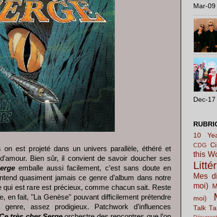
Mar-09 
Dec-17 
RUBRI
10 Yea
C
CDG
on est projeté dans un univers parallèle, éthéré et
this W
 d’amour. Bien sûr, il convient de savoir doucher ses
Litté
erge
emballe aussi facilement, c’est sans doute en
Mes di
entend quasiment jamais ce genre d’album dans notre
moi)
M
e qui est rare est précieux, comme chacun sait. Reste
, en fait, "La Genèse" pouvant difficilement prétendre
moi)
r genre, assez prodigieux. Patchwork d’influences
Talk Ta
Ce très cher Serge
orchestre des rencontres que l’on
Résurrect