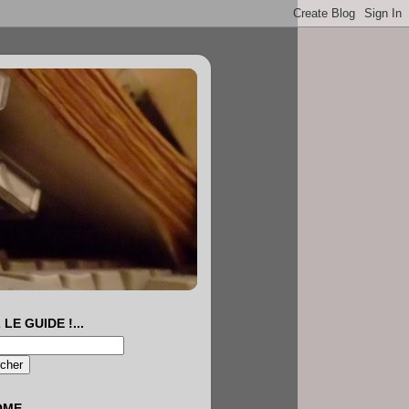
 LE GUIDE !...
OME