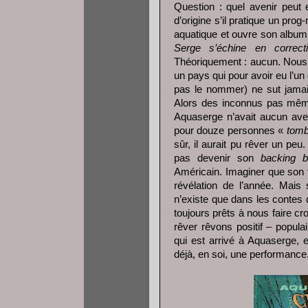
Question : quel avenir peut
d’origine s’il pratique un prog
aquatique et ouvre son albu
Serge s’échine en correct
Théoriquement : aucun. Nous 
un pays qui pour avoir eu l’u
pas le nommer) ne sut jamais
Alors des inconnus pas même
Aquaserge n’avait aucun aveni
pour douze personnes «
tom
sûr, il aurait pu rêver un pe
pas devenir son
backing 
Américain. Imaginer que son 
révélation de l’année. Mai
n’existe que dans les contes 
toujours prêts à nous faire cr
rêver rêvons positif – popula
qui est arrivé à Aquaserge, 
déjà, en soi, une performance.