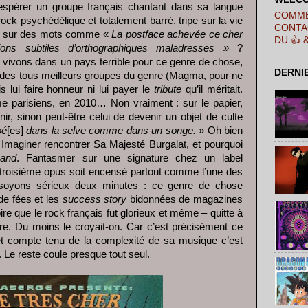
 espérer un groupe français chantant dans sa langue
COMME
-rock psychédélique et totalement barré, tripe sur la vie
CONTA
m sur des mots comme «
La postface achevée ce cher
DU 👍 
ions subtiles d’orthographiques maladresses »
?
vivons dans un pays terrible pour ce genre de chose,
DERNI
n des tous meilleurs groupes du genre (Magma, pour ne
 lui faire honneur ni lui payer le
tribute
qu’il méritait.
 parisiens, en 2010… Non vraiment : sur le papier,
r, sinon peut-être celui de devenir un objet de culte
bé
[es]
dans la selve comme dans un songe.
» Oh bien
u. Imaginer rencontrer Sa Majesté Burgalat, et pourquoi
band
. Fantasmer sur une signature chez un label
troisième opus soit encensé partout comme l’une des
s soyons sérieux deux minutes : ce genre de chose
de fées et les
success story
bidonnées de magazines
oire que le rock français fut glorieux et même – quitte à
ire. Du moins le croyait-on. Car c’est précisément ce
et compte tenu de la complexité de sa musique c’est
 Le reste coule presque tout seul.