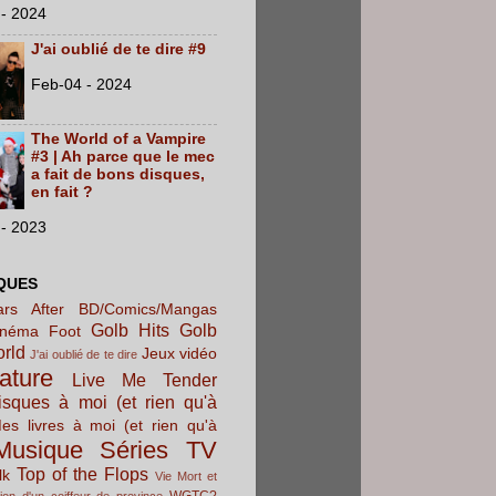
- 2024
J'ai oublié de te dire #9
Feb-04 - 2024
The World of a Vampire
#3 | Ah parce que le mec
a fait de bons disques,
en fait ?
- 2023
QUES
rs After
BD/Comics/Mangas
Golb Hits
Golb
inéma
Foot
orld
Jeux vidéo
J'ai oublié de te dire
rature
Live Me Tender
sques à moi (et rien qu'à
es livres à moi (et rien qu'à
Musique
Séries TV
Top of the Flops
lk
Vie Mort et
WGTC?
ion d'un coiffeur de province