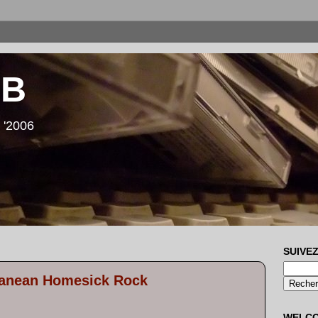
LB
 '2006
SUIVEZ
ranean Homesick Rock
WELC