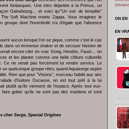
lement fantasques. Une intro déjantée à la Primus, un
DRAWA
façon Gainsbourg… et voici qu’"Un soir de tempête"
. The Soft Machine meets Zappa. Vous imaginez le
ON EN
n groupe dont l’inventivité n’a d’égale que l’absence
EN VR
 nourrir aucun lorsque l’on se pique, comme c’est le cas
ands dans un immense shaker et de secouer histoire de
pourrait encore citer en vrac Gong, Hendrix, Faust… on
ces et les planter comme une belle clôture culturelle
r. Ce ne serait pas forcément lui rendre service. Le
voir un quelconque groupe rétro, quand Aquaserge aspire
lité. Rien que pour "Visions", morceau habité aux airs
lade d’Isidore Ducasse, on est tout prêt à la lui
ait plutôt qu’ils viennent de l’espace. Après tout eux-
faire gober qu’ils ne sont pas des martiens et sont
…
ès cher Serge, Special Origines